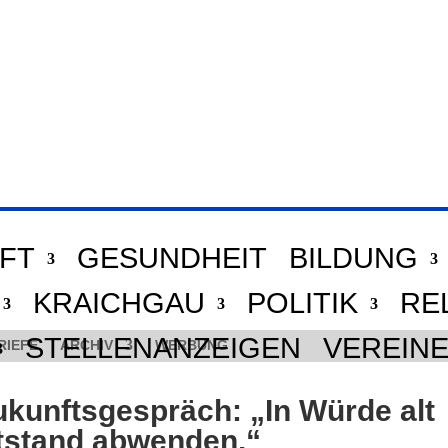
FT
GESUNDHEIT
BILDUNG
KRAICHGAU
POLITIK
RE
STELLENANZEIGEN
VEREIN
RIEFE
ARCHIV
WERBUNG
ukunftsgespräch: „In Würde alt
otstand abwenden.“