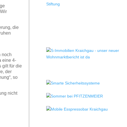
ege
 Wir
rung, die
 ruhen
n noch
a eine 4-
ilt für die
e, der
nung“, so
ung nicht