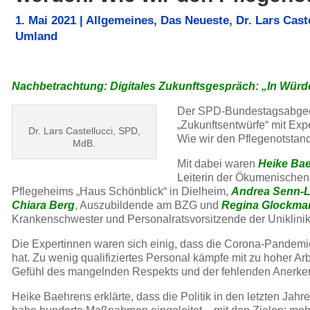
1. Mai 2021
|
Allgemeines
,
Das Neueste
,
Dr. Lars Cast
Umland
Nachbetrachtung: Digitales Zukunftsgespräch: „In Würde
Der SPD-Bundestagsabge
„Zukunftsentwürfe“ mit Ex
Dr. Lars Castellucci, SPD,
Wie wir den Pflegenotstan
MdB.
Mit dabei waren
Heike Ba
Leiterin der Ökumenischen
Pflegeheims „Haus Schönblick“ in Dielheim,
Andrea Senn-
Chiara Berg
, Auszubildende am BZG und
Regina Glockma
Krankenschwester und Personalratsvorsitzende der Uniklinik
Die Expertinnen waren sich einig, dass die Corona-Pandemi
hat. Zu wenig qualifiziertes Personal kämpfe mit zu hoher A
Gefühl des mangelnden Respekts und der fehlenden Anerke
Heike Baehrens erklärte, dass die Politik in den letzten Jah