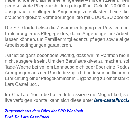
habe hunderte Maßnahmen eingeleitet – mit den Zielen: mehr
generalisierte Pflegeausbildung eingeführt, Geld für 20.000 n
ausgebaut, um pflegende Angehörige zu entlasten. Leider k
brauchen größere Veränderungen, die mit CDU/CSU aber derz
Die SPD fordert etwa die Zusammenlegung der Privaten und 
Einführung eines Pflegegeldes, damit Angehörige ihre Arbei
lassen können, um Familienmitglieder zu pflegen sowie allge
Arbeitsbedingungen garantieren.
„Mir ist es ganz besonders wichtig, dass wir im Rahmen mei
nicht ausgereift sein. Um den Beruf attraktiver zu machen, so
Tage-Woche bei vollem Lohnausgleich oder über eine Reduzie
Anregungen aus der Runde bezüglich bundeseinheitlichen un
Einrichtung einer Pflegekammer in Ergänzung zu einer star
Lars Castellucci.
Im Chat auf YouTube hatten Interessierte die Möglichkeit, si
live verfolgen konnte, kann sich diese unter
lars-castellucci
Zugesandt aus dem Büro der SPD Wiesloch
Prof. Dr. Lars Castellucci