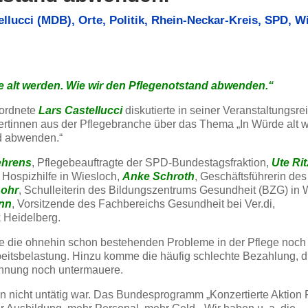
ellucci (MDB)
,
Orte
,
Politik
,
Rhein-Neckar-Kreis
,
SPD
,
Wi
 alt werden. Wie wir den Pflegenotstand abwenden.“
ordnete
Lars Castellucci
diskutierte in seiner Veranstaltungsre
pertinnen aus der Pflegebranche über das Thema „In Würde alt 
d abwenden.“
ehrens
, Pflegebeauftragte der SPD-Bundestagsfraktion,
Ute Ri
 Hospizhilfe in Wiesloch,
Anke Schroth
, Geschäftsführerin des
Lohr
, Schulleiterin des Bildungszentrums Gesundheit (BZG) in 
nn
, Vorsitzende des Fachbereichs Gesundheit bei Ver.di,
 Heidelberg.
e die ohnehin schon bestehenden Probleme in der Pflege noch 
rbeitsbelastung. Hinzu komme die häufig schlechte Bezahlung, d
nnung noch untermauere.
ren nicht untätig war. Das Bundesprogramm „Konzertierte Aktion 