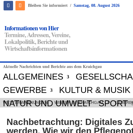
/
Bleiben Sie informiert
Samstag, 08. August 2026
Informationen von Hier
Termine, Adressen, Vereine,
Lokalpolitik, Berichte und
Wirtschaftsinformationen
Aktuelle Nachrichten und Berichte aus dem Kraichgau
ALLGEMEINES
GESELLSCHA
GEWERBE
KULTUR & MUSIK
NATUR UND UMWELT
SPORT
WETTERWARNUNGEN
WINTER IM KRAICHGAU
LESERB
Nachbetrachtung: Digitales Z
werden. Wie wir den Pflegen