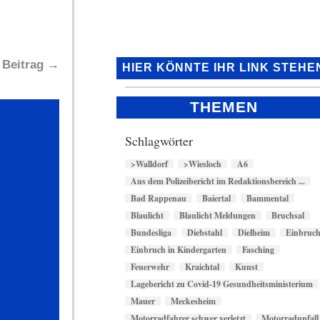
 Beitrag
→
HIER KÖNNTE IHR LINK STEHE
THEMEN
Schlagwörter
>Walldorf
>Wiesloch
A6
Aus dem Polizeibericht im Redaktionsbereich ...
Bad Rappenau
Baiertal
Bammental
Blaulicht
Blaulicht Meldungen
Bruchsal
Bundesliga
Diebstahl
Dielheim
Einbruc
Einbruch in Kindergarten
Fasching
Feuerwehr
Kraichtal
Kunst
Lagebericht zu Covid-19 Gesundheitsministerium
Mauer
Meckesheim
Motorradfahrer schwer verletzt
Motorradunfall