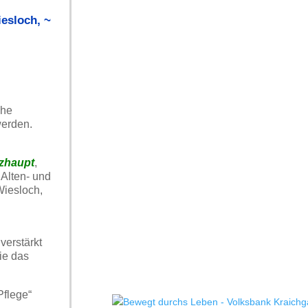
esloch
,
~
ihe
werden.
tzhaupt
,
 Alten- und
Wiesloch,
verstärkt
ie das
Pflege“