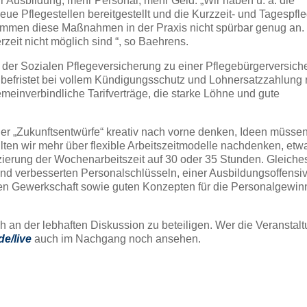
 Ausbildung, mehr Personal, mehr Geld. „Wir haben u. a. die
eue Pflegestellen bereitgestellt und die Kurzzeit- und Tagespfl
ommen diese Maßnahmen in der Praxis nicht spürbar genug an.
eit nicht möglich sind “, so Baehrens.
der Sozialen Pflegeversicherung zu einer Pflegebürgerversiche
t befristet bei vollem Kündigungsschutz und Lohnersatzzahlung
meinverbindliche Tarifverträge, die starke Löhne und gute
ner „Zukunftsentwürfe“ kreativ nach vorne denken, Ideen müsse
llten wir mehr über flexible Arbeitszeitmodelle nachdenken, etw
rung der Wochenarbeitszeit auf 30 oder 35 Stunden. Gleiches g
d verbesserten Personalschlüsseln, einer Ausbildungsoffensiv
ken Gewerkschaft sowie guten Konzepten für die Personalgewin
ch an der lebhaften Diskussion zu beteiligen. Wer die Veranstalt
.de/live
auch im Nachgang noch ansehen.