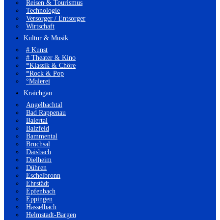
Reisen & Tourismus
Technologie
Versorger / Entsorger
Wirtschaft
Kultur & Musik
# Kunst
# Theater & Kino
*Klassik & Chöre
*Rock & Pop
°Malerei
Kraichgau
Angelbachtal
Bad Rappenau
Baiertal
Balzfeld
Bammental
Bruchsal
Daisbach
Dielheim
Dühren
Eschelbronn
Ehrstädt
Epfenbach
Eppingen
Hasselbach
Helmstadt-Bargen