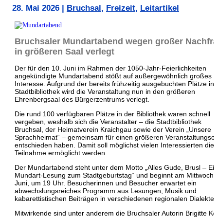
28. Mai 2026
|
Bruchsal
,
Freizeit
,
Leitartikel
Bruchsaler Mundartabend wegen großer Nachfr
in größeren Saal verlegt
Der für den 10. Juni im Rahmen der 1050-Jahr-Feierlichkeiten
angekündigte Mundartabend stößt auf außergewöhnlich großes
Interesse. Aufgrund der bereits frühzeitig ausgebuchten Plätze in 
Stadtbibliothek wird die Veranstaltung nun in den größeren
Ehrenbergsaal des Bürgerzentrums verlegt.
Die rund 100 verfügbaren Plätze in der Bibliothek waren schnell
vergeben, weshalb sich die Veranstalter – die Stadtbibliothek
Bruchsal, der Heimatverein Kraichgau sowie der Verein „Unsere
Sprachheimat“ – gemeinsam für einen größeren Veranstaltungsor
entschieden haben. Damit soll möglichst vielen Interessierten die
Teilnahme ermöglicht werden.
Der Mundartabend steht unter dem Motto „Alles Gude, Brusl – Ei
Mundart-Lesung zum Stadtgeburtstag“ und beginnt am Mittwoch, 
Juni, um 19 Uhr. Besucherinnen und Besucher erwartet ein
abwechslungsreiches Programm aus Lesungen, Musik und
kabarettistischen Beiträgen in verschiedenen regionalen Dialekten
Mitwirkende sind unter anderem die Bruchsaler Autorin Brigitte Kö