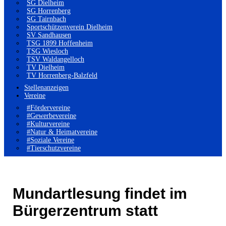
SG Dielheim
SG Horrenberg
SG Tairnbach
Sportschützenverein Dielheim
SV Sandhausen
TSG 1899 Hoffenheim
TSG Wiesloch
TSV Waldangelloch
TV Dielheim
TV Horrenberg-Balzfeld
Stellenanzeigen
Vereine
#Fördervereine
#Gewerbevereine
#Kulturvereine
#Natur & Heimatvereine
#Soziale Vereine
#Tierschutzvereine
Mundartlesung findet im
Bürgerzentrum statt