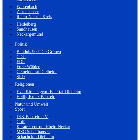
Wiesenbach
Zuzenhausen
Rhein-Neckar-Kreis
Heidelberg
Sandhausen
Neckargemünd
Politik
Bündnis 90 / Die Grünen
CDU
FDP
Freie Wähler
Gemeinderat Dielheim
SPD
Religionen
Ev.e Kirchengem. Baiertal-Dielheim
Heilig Kreuz Balzfeld
Natur und Umwelt
Sport
DJK Balzfeld e.V.
Golf
Karate Centrum Rhein-Neckar
MSC Schatthausen
Schachclub Dielheim