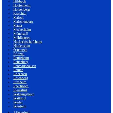
Hilsbach
Hoffenheim
Horrenberg
Kraichtal
Malsch
Malschenberg
Mauer
Meckesheim
Mönchzell
Mühlhausen
Neckarbischofsheim
Neidenstein
Östringen
Pfinztal
Rettigheim
Rauenberg
Reichartshausen
Reihen
Rohrbach
Rotenberg
Sinsheim
Spechbach
Steinsfurt
Waldangelloch
Walldorf
Weiler
Wiesloch
Altwiesloch