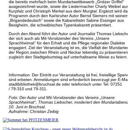
die bereits mehrfach beim Mundartwettbewerb „Gnitzer Griffel“
ausgezeichnet wurde, sowie die Liedermacher Charly Weibel aus 
Kurpfalz und Christoph Merkel aus dem Murgtal. Ergänzt wird das
Programm durch den Karlsruher Autor Bernd Siemers mit seinem
„Brigandedeutsch“ sowie die Kabarettistin Sabine Essinger aus
Besigheim, die schwäbisches Typenkabarett präsentiert.
Durch den Abend führt der Autor und Journalist Thomas Liebscher
der sich auch als Mit-Vorsitzender des Vereins „Unsere
Sprachheimat“ für den Erhalt und die Pflege regionaler Dialekte
engagiert. Ziel der Veranstaltung ist es, die Vielfalt der Mundarten 
der Region zwischen Rhein und Neckar lebendig zu präsentieren
zugleich den Stadtgeburtstag auf unterhaltsame Weise zu feiern.
Information: Der Eintritt zur Veranstaltung ist frei, freiwillige Spen
sind erbeten. Anmeldungen sind erforderlich bevorzugt per E-Mail
stadtbibliothek@bruchsal.de oder telefonisch unter Tel. 07251
/ 79-310 und 79-311.
Foto: Der Autor und Mit-Vorsitzender des Vereins „Unsere
Sprachheimat“, Thomas Liebscher, moderiert den Mundartabend
10. Juni in Bruchsal.
Aufnahme: Christian Zeibig