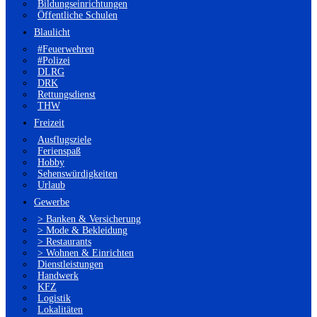
Bildungseinrichtungen
Öffentliche Schulen
Blaulicht
#Feuerwehren
#Polizei
DLRG
DRK
Rettungsdienst
THW
Freizeit
Ausflugsziele
Ferienspaß
Hobby
Sehenswürdigkeiten
Urlaub
Gewerbe
> Banken & Versicherung
> Mode & Bekleidung
> Restaurants
> Wohnen & Einrichten
Dienstleistungen
Handwerk
KFZ
Logistik
Lokalitäten