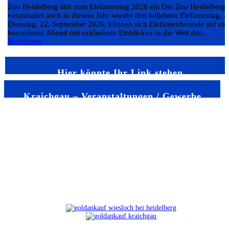
Zoo Heidelberg lädt zum Elefantentag 2026 ein Der Zoo Heidelberg
veranstaltet auch in diesem Jahr wieder den beliebten Elefantentag. 
Dienstag, 22. September 2026, können sich Elefantenfreunde auf ein
besonderen Abend mit exklusiven Einblicken in die Welt der...
Weiterlesen
Hier könnte Ihr Link stehen
Kraichgau – Veranstaltungen / Gewerbe