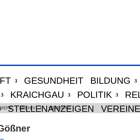
FT
GESUNDHEIT
BILDUNG
KRAICHGAU
POLITIK
RE
STELLENANZEIGEN
VEREIN
RIEFE
ARCHIV
WERBUNG
 Gößner
ry