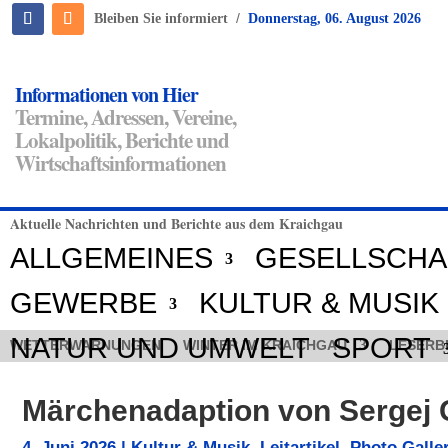
/
Bleiben Sie informiert
Donnerstag, 06. August 2026
Informationen von Hier
Termine, Adressen, Vereine,
Lokalpolitik, Berichte und
Wirtschaftsinformationen
Aktuelle Nachrichten und Berichte aus dem Kraichgau
ALLGEMEINES
GESELLSCHA
GEWERBE
KULTUR & MUSIK
NATUR UND UMWELT
SPORT
WETTERWARNUNGEN
WINTER IM KRAICHGAU
LESERB
Märchenadaption von Sergej
4. Juni 2026
|
Kultur & Musik
,
Leitartikel
,
Photo Galle