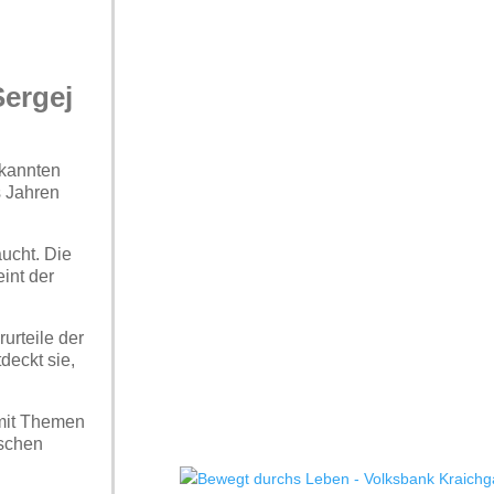
Sergej
ekannten
s Jahren
ucht. Die
int der
urteile der
deckt sie,
 mit Themen
uschen