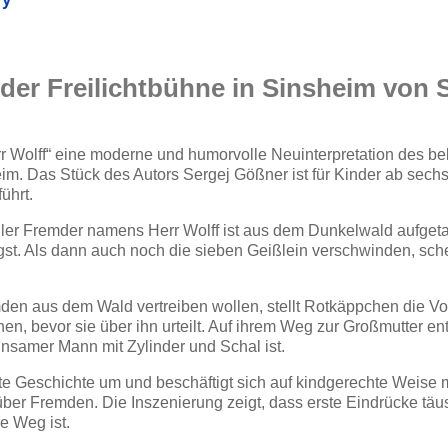
der Freilichtbühne in Sinsheim von 
 Wolff“ eine moderne und humorvolle Neuinterpretation des b
eim. Das Stück des Autors
Sergej Gößner
ist für Kinder ab sech
ührt.
ler Fremder namens Herr Wolff ist aus dem Dunkelwald aufgeta
. Als dann auch noch die sieben Geißlein verschwinden, sche
en aus dem Wald vertreiben wollen, stellt Rotkäppchen die Vor
n, bevor sie über ihn urteilt. Auf ihrem Weg zur Großmutter ent
einsamer Mann mit Zylinder und Schal ist.
te Geschichte um und beschäftigt sich auf kindgerechte Weise
über Fremden. Die Inszenierung zeigt, dass erste Eindrücke tä
e Weg ist.