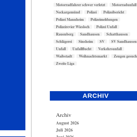
Motorradfahrer schwer verletzt
Motorradunfall
Neckargemünd
Polizei
Polizeibericht
Polizei Mannheim
Polizeimeldungen
Polizeirevier Wiesloch
Polizei Unfall
Rauenberg
Sandhausen
Schatthausen
Schlägerei
Sinsheim
SV
SV Sandhausen
Unfall
Unfallflucht
Verkehrsunfall
Waibstadt
Weihnachtsmarkt
Zeugen gesuch
Zweite Liga
ARCHIV
Archiv
August 2026
Juli 2026
Juni 2026