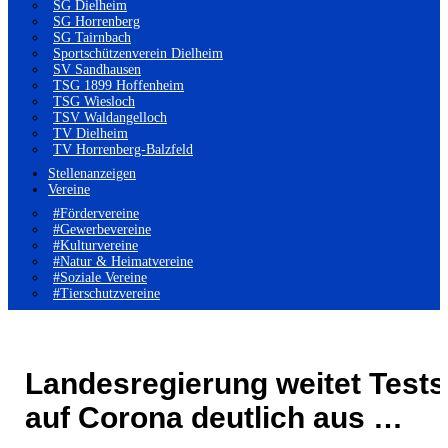
SG Dielheim
SG Horrenberg
SG Tairnbach
Sportschützenverein Dielheim
SV Sandhausen
TSG 1899 Hoffenheim
TSG Wiesloch
TSV Waldangelloch
TV Dielheim
TV Horrenberg-Balzfeld
Stellenanzeigen
Vereine
#Fördervereine
#Gewerbevereine
#Kulturvereine
#Natur & Heimatvereine
#Soziale Vereine
#Tierschutzvereine
Landesregierung weitet Tests
auf Corona deutlich aus …