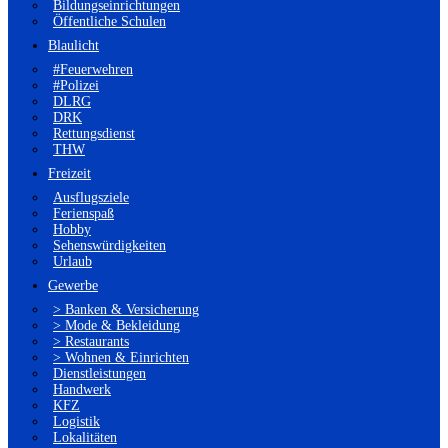
Bildungseinrichtungen
Öffentliche Schulen
Blaulicht
#Feuerwehren
#Polizei
DLRG
DRK
Rettungsdienst
THW
Freizeit
Ausflugsziele
Ferienspaß
Hobby
Sehenswürdigkeiten
Urlaub
Gewerbe
> Banken & Versicherung
> Mode & Bekleidung
> Restaurants
> Wohnen & Einrichten
Dienstleistungen
Handwerk
KFZ
Logistik
Lokalitäten