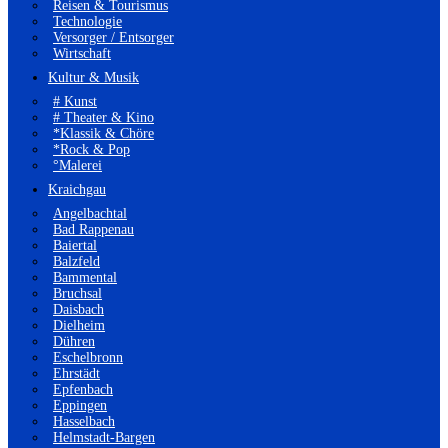
Reisen & Tourismus
Technologie
Versorger / Entsorger
Wirtschaft
Kultur & Musik
# Kunst
# Theater & Kino
*Klassik & Chöre
*Rock & Pop
°Malerei
Kraichgau
Angelbachtal
Bad Rappenau
Baiertal
Balzfeld
Bammental
Bruchsal
Daisbach
Dielheim
Dühren
Eschelbronn
Ehrstädt
Epfenbach
Eppingen
Hasselbach
Helmstadt-Bargen