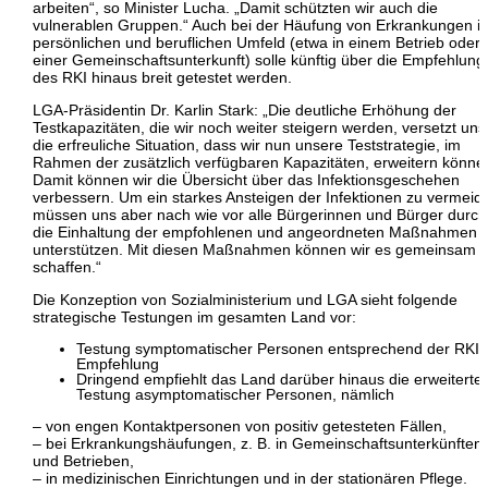
arbeiten“, so Minister Lucha. „Damit schützten wir auch die
vulnerablen Gruppen.“ Auch bei der Häufung von Erkrankungen i
persönlichen und beruflichen Umfeld (etwa in einem Betrieb oder 
einer Gemeinschaftsunterkunft) solle künftig über die Empfehlung
des RKI hinaus breit getestet werden.
LGA-Präsidentin Dr. Karlin Stark: „Die deutliche Erhöhung der
Testkapazitäten, die wir noch weiter steigern werden, versetzt uns
die erfreuliche Situation, dass wir nun unsere Teststrategie, im
Rahmen der zusätzlich verfügbaren Kapazitäten, erweitern könne
Damit können wir die Übersicht über das Infektionsgeschehen
verbessern. Um ein starkes Ansteigen der Infektionen zu vermeid
müssen uns aber nach wie vor alle Bürgerinnen und Bürger durch
die Einhaltung der empfohlenen und angeordneten Maßnahmen
unterstützen. Mit diesen Maßnahmen können wir es gemeinsam
schaffen.“
Die Konzeption von Sozialministerium und LGA sieht folgende
strategische Testungen im gesamten Land vor:
Testung symptomatischer Personen entsprechend der RKI-
Empfehlung
Dringend empfiehlt das Land darüber hinaus die erweiterte
Testung asymptomatischer Personen, nämlich
– von engen Kontaktpersonen von positiv getesteten Fällen,
– bei Erkrankungshäufungen, z. B. in Gemeinschaftsunterkünften
und Betrieben,
– in medizinischen Einrichtungen und in der stationären Pflege.