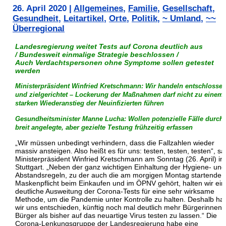
26. April 2020
|
Allgemeines
,
Familie
,
Gesellschaft
,
Gesundheit
,
Leitartikel
,
Orte
,
Politik
,
~ Umland
,
~~
Überregional
Landesregierung weitet Tests auf Corona deutlich aus
/ Bundesweit einmalige Strategie beschlossen /
Auch Verdachtspersonen ohne Symptome sollen getestet
werden
Ministerpräsident Winfried Kretschmann: Wir handeln entschlosse
und zielgerichtet – Lockerung der Maßnahmen darf nicht zu einem
starken Wiederanstieg der Neuinfizierten führen
Gesundheitsminister Manne Lucha: Wollen potenzielle Fälle durch
breit angelegte, aber gezielte Testung frühzeitig erfassen
„Wir müssen unbedingt verhindern, dass die Fallzahlen wieder
massiv ansteigen. Also heißt es für uns: testen, testen, testen“, sa
Ministerpräsident Winfried Kretschmann am Sonntag (26. April) in
Stuttgart. „Neben der ganz wichtigen Einhaltung der Hygiene- und
Abstandsregeln, zu der auch die am morgigen Montag startende
Maskenpflicht beim Einkaufen und im ÖPNV gehört, halten wir ein
deutliche Ausweitung der Corona-Tests für eine sehr wirksame
Methode, um die Pandemie unter Kontrolle zu halten. Deshalb ha
wir uns entschieden, künftig noch mal deutlich mehr Bürgerinnen
Bürger als bisher auf das neuartige Virus testen zu lassen.“ Die
Corona-Lenkungsgruppe der Landesregierung habe eine