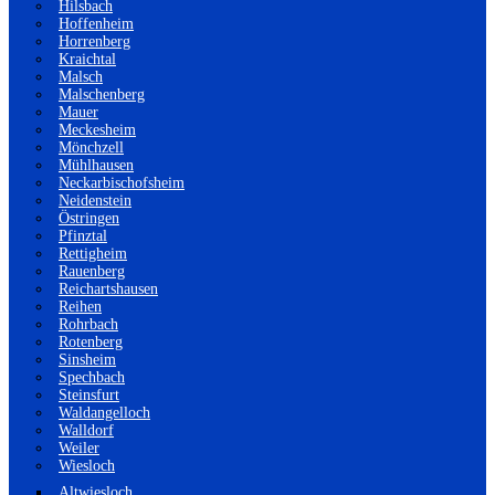
Hilsbach
Hoffenheim
Horrenberg
Kraichtal
Malsch
Malschenberg
Mauer
Meckesheim
Mönchzell
Mühlhausen
Neckarbischofsheim
Neidenstein
Östringen
Pfinztal
Rettigheim
Rauenberg
Reichartshausen
Reihen
Rohrbach
Rotenberg
Sinsheim
Spechbach
Steinsfurt
Waldangelloch
Walldorf
Weiler
Wiesloch
Altwiesloch