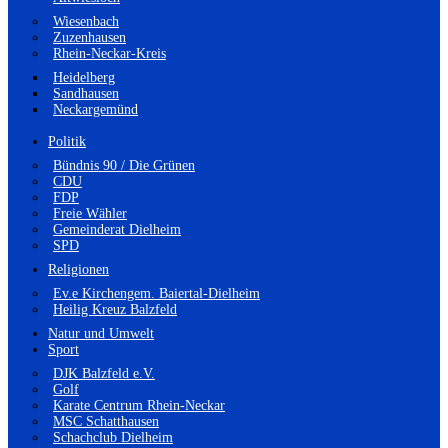
Wiesenbach
Zuzenhausen
Rhein-Neckar-Kreis
Heidelberg
Sandhausen
Neckargemünd
Politik
Bündnis 90 / Die Grünen
CDU
FDP
Freie Wähler
Gemeinderat Dielheim
SPD
Religionen
Ev.e Kirchengem. Baiertal-Dielheim
Heilig Kreuz Balzfeld
Natur und Umwelt
Sport
DJK Balzfeld e.V.
Golf
Karate Centrum Rhein-Neckar
MSC Schatthausen
Schachclub Dielheim