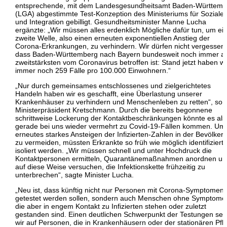
entsprechende, mit dem Landesgesundheitsamt Baden-Württemb
(LGA) abgestimmte Test-Konzeption des Ministeriums für Soziale
und Integration gebilligt. Gesundheitsminister Manne Lucha
ergänzte: „Wir müssen alles erdenklich Mögliche dafür tun, um ei
zweite Welle, also einen erneuten exponentiellen Anstieg der
Corona-Erkrankungen, zu verhindern. Wir dürfen nicht vergessen,
dass Baden-Württemberg nach Bayern bundesweit noch immer 
zweitstärksten vom Coronavirus betroffen ist: Stand jetzt haben wi
immer noch 259 Fälle pro 100.000 Einwohnern.“
„Nur durch gemeinsames entschlossenes und zielgerichtetes
Handeln haben wir es geschafft, eine Überlastung unserer
Krankenhäuser zu verhindern und Menschenleben zu retten“, so
Ministerpräsident Kretschmann. Durch die bereits begonnene
schrittweise Lockerung der Kontaktbeschränkungen könnte es als
gerade bei uns wieder vermehrt zu Covid-19-Fällen kommen. Um 
erneutes starkes Ansteigen der Infizierten-Zahlen in der Bevölker
zu vermeiden, müssten Erkrankte so früh wie möglich identifiziert
isoliert werden. „Wir müssen schnell und unter Hochdruck die
Kontaktpersonen ermitteln, Quarantänemaßnahmen anordnen un
auf diese Weise versuchen, die Infektionskette frühzeitig zu
unterbrechen“, sagte Minister Lucha.
„Neu ist, dass künftig nicht nur Personen mit Corona-Symptomen
getestet werden sollen, sondern auch Menschen ohne Symptome
die aber in engem Kontakt zu Infizierten stehen oder zuletzt
gestanden sind. Einen deutlichen Schwerpunkt der Testungen set
wir auf Personen, die in Krankenhäusern oder der stationären Pfl