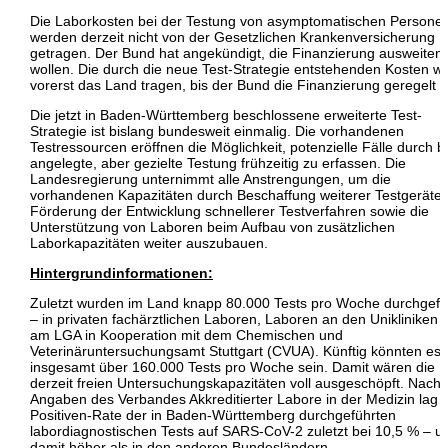
Die Laborkosten bei der Testung von asymptomatischen Persone
werden derzeit nicht von der Gesetzlichen Krankenversicherung
getragen. Der Bund hat angekündigt, die Finanzierung ausweiten
wollen. Die durch die neue Test-Strategie entstehenden Kosten wi
vorerst das Land tragen, bis der Bund die Finanzierung geregelt h
Die jetzt in Baden-Württemberg beschlossene erweiterte Test-
Strategie ist bislang bundesweit einmalig. Die vorhandenen
Testressourcen eröffnen die Möglichkeit, potenzielle Fälle durch br
angelegte, aber gezielte Testung frühzeitig zu erfassen. Die
Landesregierung unternimmt alle Anstrengungen, um die
vorhandenen Kapazitäten durch Beschaffung weiterer Testgeräte,
Förderung der Entwicklung schnellerer Testverfahren sowie die
Unterstützung von Laboren beim Aufbau von zusätzlichen
Laborkapazitäten weiter auszubauen.
Hintergrundinformationen:
Zuletzt wurden im Land knapp 80.000 Tests pro Woche durchgefü
– in privaten fachärztlichen Laboren, Laboren an den Unikliniken 
am LGA in Kooperation mit dem Chemischen und
Veterinäruntersuchungsamt Stuttgart (CVUA). Künftig könnten es
insgesamt über 160.000 Tests pro Woche sein. Damit wären die
derzeit freien Untersuchungskapazitäten voll ausgeschöpft. Nach
Angaben des Verbandes Akkreditierter Labore in der Medizin lag d
Positiven-Rate der in Baden-Württemberg durchgeführten
labordiagnostischen Tests auf SARS-CoV-2 zuletzt bei 10,5 % – u
damit höher als in den anderen Bundesländern.