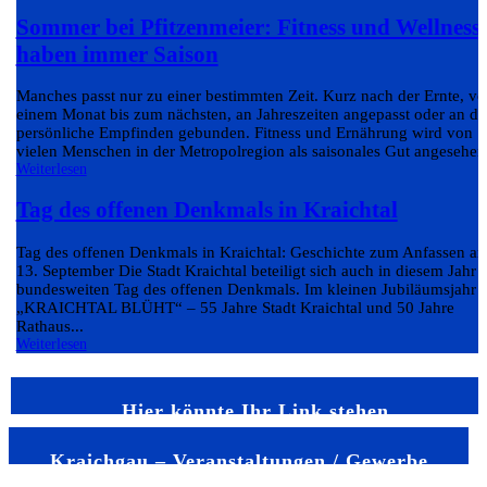
Sommer bei Pfitzenmeier: Fitness und Wellness
haben immer Saison
Manches passt nur zu einer bestimmten Zeit. Kurz nach der Ernte, v
einem Monat bis zum nächsten, an Jahreszeiten angepasst oder an da
persönliche Empfinden gebunden. Fitness und Ernährung wird von
vielen Menschen in der Metropolregion als saisonales Gut angesehen.
Weiterlesen
Tag des offenen Denkmals in Kraichtal
Tag des offenen Denkmals in Kraichtal: Geschichte zum Anfassen a
13. September Die Stadt Kraichtal beteiligt sich auch in diesem Jahr
bundesweiten Tag des offenen Denkmals. Im kleinen Jubiläumsjahr
„KRAICHTAL BLÜHT“ – 55 Jahre Stadt Kraichtal und 50 Jahre
Rathaus...
Weiterlesen
Hier könnte Ihr Link stehen
Kraichgau – Veranstaltungen / Gewerbe