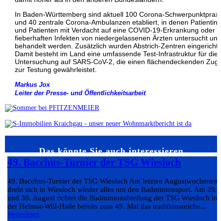
In Baden-Württemberg sind aktuell 100 Corona-Schwerpunktprax
und 40 zentrale Corona-Ambulanzen etabliert, in denen Patientin
und Patienten mit Verdacht auf eine COVID-19-Erkrankung oder m
fieberhaften Infekten von niedergelassenen Ärzten untersucht un
behandelt werden. Zusätzlich wurden Abstrich-Zentren eingerichte
Damit besteht im Land eine umfassende Test-Infrastruktur für die
Untersuchung auf SARS-CoV-2, die einen flächendeckenden Zug
zur Testung gewährleistet.
Markus Jox
Leiter der Presse- und Öffentlichkeitsarbeit
Das könnte Sie auch interessieren…
49. Bacchus-Turnier der TSG Wiesloch
49. Bacchus-Turnier der TSG Wiesloch Am letzten Augustwochenen
dreht sich in Wiesloch wieder alles um den Badmintonsport. Am 29.
und 30. August richtet die Badmintonabteilung der TSG Wiesloch in
der Helmut-Will-Halle bereits zum 49. Mal das traditionsreiche...
Weiterlesen