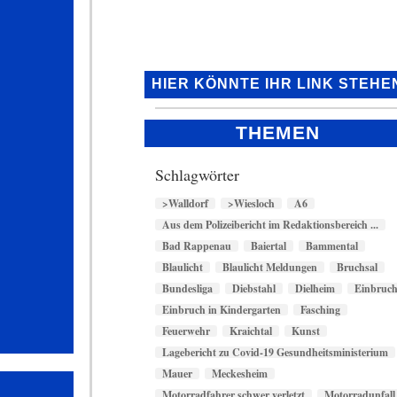
HIER KÖNNTE IHR LINK STEHE
THEMEN
Schlagwörter
>Walldorf
>Wiesloch
A6
Aus dem Polizeibericht im Redaktionsbereich ...
Bad Rappenau
Baiertal
Bammental
Blaulicht
Blaulicht Meldungen
Bruchsal
Bundesliga
Diebstahl
Dielheim
Einbruc
Einbruch in Kindergarten
Fasching
Feuerwehr
Kraichtal
Kunst
Lagebericht zu Covid-19 Gesundheitsministerium
Mauer
Meckesheim
Motorradfahrer schwer verletzt
Motorradunfall