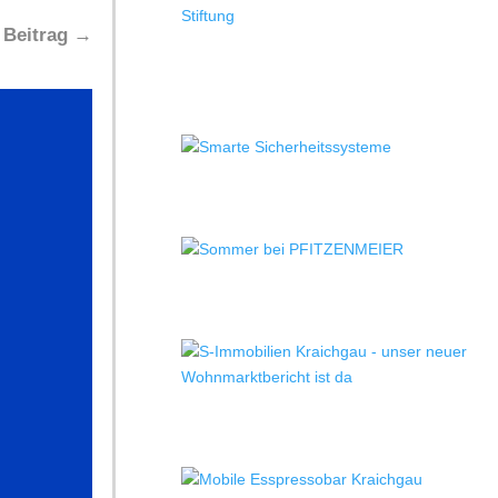
 Beitrag
→