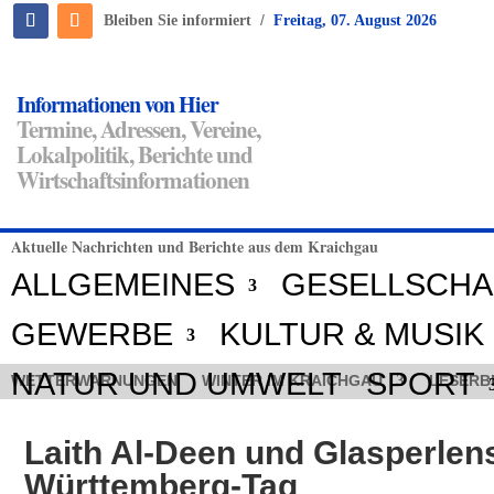
/
Bleiben Sie informiert
Freitag, 07. August 2026
Informationen von Hier
Termine, Adressen, Vereine,
Lokalpolitik, Berichte und
Wirtschaftsinformationen
Aktuelle Nachrichten und Berichte aus dem Kraichgau
ALLGEMEINES
GESELLSCHA
GEWERBE
KULTUR & MUSIK
NATUR UND UMWELT
SPORT
WETTERWARNUNGEN
WINTER IM KRAICHGAU
LESERB
Laith Al-Deen und Glasperle
Württemberg-Tag