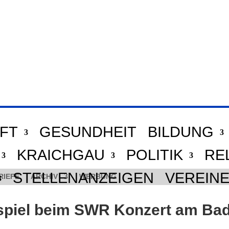
FT
GESUNDHEIT
BILDUNG
KRAICHGAU
POLITIK
RE
STELLENANZEIGEN
VEREIN
RIEFE
ARCHIV
WERBUNG
nspiel beim SWR Konzert am Ba