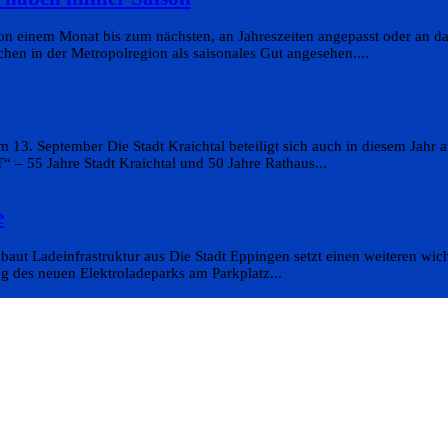
on einem Monat bis zum nächsten, an Jahreszeiten angepasst oder an da
en in der Metropolregion als saisonales Gut angesehen....
 13. September Die Stadt Kraichtal beteiligt sich auch in diesem Jahr
 55 Jahre Stadt Kraichtal und 50 Jahre Rathaus...
e
aut Ladeinfrastruktur aus Die Stadt Eppingen setzt einen weiteren wicht
g des neuen Elektroladeparks am Parkplatz...