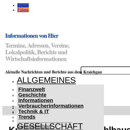
Folgen
Folgen
Informationen von Hier
Termine, Adressen, Vereine,
Lokalpolitik, Berichte und
Wirtschaftsinformationen
Suchen
Aktuelle Nachrichten und Berichte aus dem Kraichgau
nach:
ALLGEMEINES
Finanzwelt
Geschichte
Informationen
Verbraucherinformationen
WETTERWARNUNGEN
Technik & IT
WINTER IM KRAICHGAU
Trends
Lifehacks für vereiste
GESELLSCHAFT
Autoscheiben
Kraichgauschule in Mühlhause