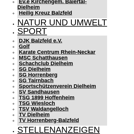
Ev.e Kirchengem. Baiertal-
Dielheim
Heilig Kreuz Balzfeld
NATUR UND UMWELT
SPORT
DJK Balzfeld e.V.
Golf
Karate Centrum Rhein-Neckar
MSC Schatthausen
Schachclub Dielheim
SG Dielheim
SG Horrenberg
SG Tairnbach
Sportschützenverein Dielheim
SV Sandhausen
TSG 1899 Hoffenheim
TSG Wiesloch
TSV Waldangelloch
TV Dielheim
TV Horrenberg-Balzfeld
STELLENANZEIGEN