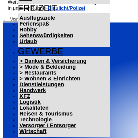
Weitere Polizeiberichte aus dem Kraichgau
FREIZEIT
in unserer Rubrik:
Blaulicht/Polizei
Ausflugsziele
←
Vorheriger Beitrag
Nächster Beitrag
→
Ferienspaß
Hobby
Sehenswürdigkeiten
Urlaub
GEWERBE
> Banken & Versicherung
> Mode & Bekleidung
> Restaurants
> Wohnen & Einrichten
Dienstleistungen
Handwerk
KFZ
Logistik
Lokalitäten
Reisen & Tourismus
Technologie
Versorger / Entsorger
Wirtschaft