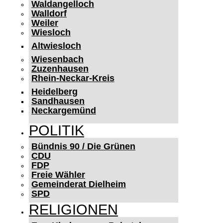
Waldangelloch
Walldorf
Weiler
Wiesloch
Altwiesloch
Wiesenbach
Zuzenhausen
Rhein-Neckar-Kreis
Heidelberg
Sandhausen
Neckargemünd
POLITIK
Bündnis 90 / Die Grünen
CDU
FDP
Freie Wähler
Gemeinderat Dielheim
SPD
RELIGIONEN