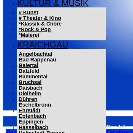
KULTUR & MUSIK
# Kunst
# Theater & Kino
*Klassik & Chöre
*Rock & Pop
°Malerei
KRAICHGAU
Angelbachtal
Bad Rappenau
Baiertal
Balzfeld
Bammental
Bruchsal
Daisbach
Dielheim
Dühren
Eschelbronn
Ehrstädt
Epfenbach
Eppingen
Das könn
Hasselbach
Sommer bei Pfitzenmeier: Fitness und Wellnes