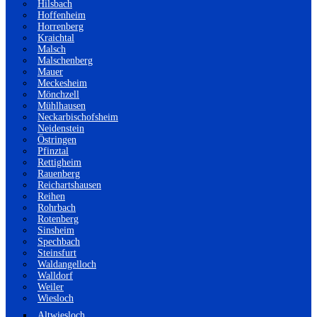
Hilsbach
Hoffenheim
Horrenberg
Kraichtal
Malsch
Malschenberg
Mauer
Meckesheim
Mönchzell
Mühlhausen
Neckarbischofsheim
Neidenstein
Östringen
Pfinztal
Rettigheim
Rauenberg
Reichartshausen
Reihen
Rohrbach
Rotenberg
Sinsheim
Spechbach
Steinsfurt
Waldangelloch
Walldorf
Weiler
Wiesloch
Altwiesloch