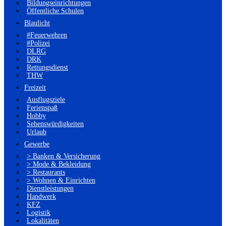
Bildungseinrichtungen
Öffentliche Schulen
Blaulicht
#Feuerwehren
#Polizei
DLRG
DRK
Rettungsdienst
THW
Freizeit
Ausflugsziele
Ferienspaß
Hobby
Sehenswürdigkeiten
Urlaub
Gewerbe
> Banken & Versicherung
> Mode & Bekleidung
> Restaurants
> Wohnen & Einrichten
Dienstleistungen
Handwerk
KFZ
Logistik
Lokalitäten