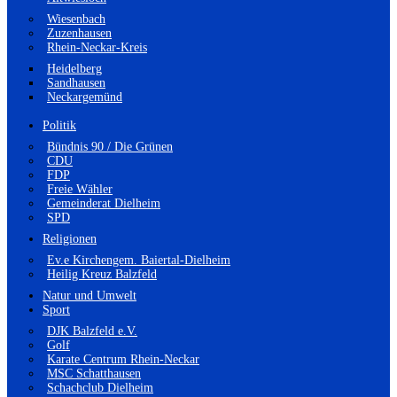
Wiesenbach
Zuzenhausen
Rhein-Neckar-Kreis
Heidelberg
Sandhausen
Neckargemünd
Politik
Bündnis 90 / Die Grünen
CDU
FDP
Freie Wähler
Gemeinderat Dielheim
SPD
Religionen
Ev.e Kirchengem. Baiertal-Dielheim
Heilig Kreuz Balzfeld
Natur und Umwelt
Sport
DJK Balzfeld e.V.
Golf
Karate Centrum Rhein-Neckar
MSC Schatthausen
Schachclub Dielheim