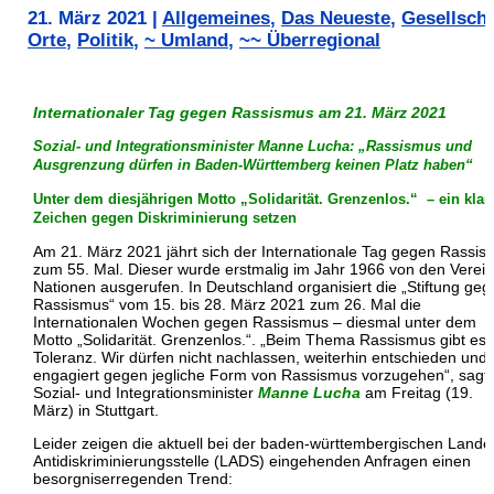
21. März 2021
|
Allgemeines
,
Das Neueste
,
Gesellscha
Orte
,
Politik
,
~ Umland
,
~~ Überregional
Internationaler Tag gegen Rassismus am 21. März 2021
Sozial- und Integrationsminister Manne Lucha: „Rassismus und
Ausgrenzung dürfen in Baden-Württemberg keinen Platz haben“
Unter dem diesjährigen Motto „Solidarität. Grenzenlos.“ – ein klar
Zeichen gegen Diskriminierung setzen
Am 21. März 2021 jährt sich der Internationale Tag gegen Rassi
zum 55. Mal. Dieser wurde erstmalig im Jahr 1966 von den Verei
Nationen ausgerufen. In Deutschland organisiert die „Stiftung ge
Rassismus“ vom 15. bis 28. März 2021 zum 26. Mal die
Internationalen Wochen gegen Rassismus – diesmal unter dem
Motto „Solidarität. Grenzenlos.“. „Beim Thema Rassismus gibt es n
Toleranz. Wir dürfen nicht nachlassen, weiterhin entschieden und
engagiert gegen jegliche Form von Rassismus vorzugehen“, sagt
Sozial- und Integrationsminister
Manne Lucha
am Freitag (19.
März) in Stuttgart.
Leider zeigen die aktuell bei der baden-württembergischen Lande
Antidiskriminierungsstelle (LADS) eingehenden Anfragen einen
besorgniserregenden Trend: