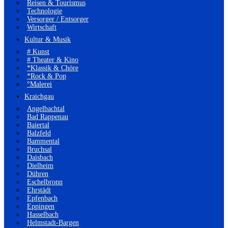
Reisen & Tourismus
Technologie
Versorger / Entsorger
Wirtschaft
Kultur & Musik
# Kunst
# Theater & Kino
*Klassik & Chöre
*Rock & Pop
°Malerei
Kraichgau
Angelbachtal
Bad Rappenau
Baiertal
Balzfeld
Bammental
Bruchsal
Daisbach
Dielheim
Dühren
Eschelbronn
Ehrstädt
Epfenbach
Eppingen
Hasselbach
Helmstadt-Bargen