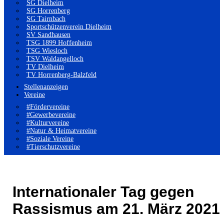
SG Dielheim
SG Horrenberg
SG Tairnbach
Sportschützenverein Dielheim
SV Sandhausen
TSG 1899 Hoffenheim
TSG Wiesloch
TSV Waldangelloch
TV Dielheim
TV Horrenberg-Balzfeld
Stellenanzeigen
Vereine
#Fördervereine
#Gewerbevereine
#Kulturvereine
#Natur & Heimatvereine
#Soziale Vereine
#Tierschutzvereine
Internationaler Tag gegen
Rassismus am 21. März 2021