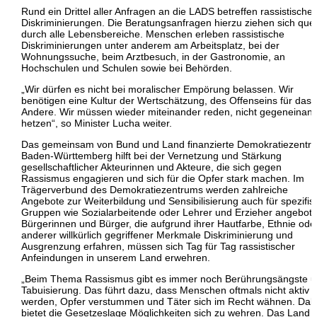
Rund ein Drittel aller Anfragen an die LADS betreffen rassistische
Diskriminierungen. Die Beratungsanfragen hierzu ziehen sich que
durch alle Lebensbereiche. Menschen erleben rassistische
Diskriminierungen unter anderem am Arbeitsplatz, bei der
Wohnungssuche, beim Arztbesuch, in der Gastronomie, an
Hochschulen und Schulen sowie bei Behörden.
„Wir dürfen es nicht bei moralischer Empörung belassen. Wir
benötigen eine Kultur der Wertschätzung, des Offenseins für das
Andere. Wir müssen wieder miteinander reden, nicht gegeneinan
hetzen“, so Minister Lucha weiter.
Das gemeinsam von Bund und Land finanzierte Demokratiezentr
Baden-Württemberg hilft bei der Vernetzung und Stärkung
gesellschaftlicher Akteurinnen und Akteure, die sich gegen
Rassismus engagieren und sich für die Opfer stark machen. Im
Trägerverbund des Demokratiezentrums werden zahlreiche
Angebote zur Weiterbildung und Sensibilisierung auch für spezifis
Gruppen wie Sozialarbeitende oder Lehrer und Erzieher angebote
Bürgerinnen und Bürger, die aufgrund ihrer Hautfarbe, Ethnie ode
anderer willkürlich gegriffener Merkmale Diskriminierung und
Ausgrenzung erfahren, müssen sich Tag für Tag rassistischer
Anfeindungen in unserem Land erwehren.
„Beim Thema Rassismus gibt es immer noch Berührungsängste 
Tabuisierung. Das führt dazu, dass Menschen oftmals nicht aktiv
werden, Opfer verstummen und Täter sich im Recht wähnen. Dab
bietet die Gesetzeslage Möglichkeiten sich zu wehren. Das Land