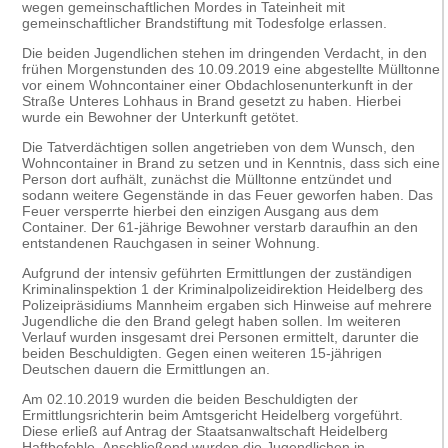
wegen gemeinschaftlichen Mordes in Tateinheit mit
gemeinschaftlicher Brandstiftung mit Todesfolge erlassen.
Die beiden Jugendlichen stehen im dringenden Verdacht, in den
frühen Morgenstunden des 10.09.2019 eine abgestellte Mülltonne
vor einem Wohncontainer einer Obdachlosenunterkunft in der
Straße Unteres Lohhaus in Brand gesetzt zu haben. Hierbei
wurde ein Bewohner der Unterkunft getötet.
Die Tatverdächtigen sollen angetrieben von dem Wunsch, den
Wohncontainer in Brand zu setzen und in Kenntnis, dass sich eine
Person dort aufhält, zunächst die Mülltonne entzündet und
sodann weitere Gegenstände in das Feuer geworfen haben. Das
Feuer versperrte hierbei den einzigen Ausgang aus dem
Container. Der 61-jährige Bewohner verstarb daraufhin an den
entstandenen Rauchgasen in seiner Wohnung.
Aufgrund der intensiv geführten Ermittlungen der zuständigen
Kriminalinspektion 1 der Kriminalpolizeidirektion Heidelberg des
Polizeipräsidiums Mannheim ergaben sich Hinweise auf mehrere
Jugendliche die den Brand gelegt haben sollen. Im weiteren
Verlauf wurden insgesamt drei Personen ermittelt, darunter die
beiden Beschuldigten. Gegen einen weiteren 15-jährigen
Deutschen dauern die Ermittlungen an.
Am 02.10.2019 wurden die beiden Beschuldigten der
Ermittlungsrichterin beim Amtsgericht Heidelberg vorgeführt.
Diese erließ auf Antrag der Staatsanwaltschaft Heidelberg
Haftbefehle. Anschließend wurden die Jugendlichen in