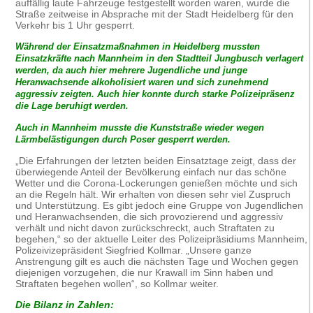
auffällig laute Fahrzeuge festgestellt worden waren, wurde die
Straße zeitweise in Absprache mit der Stadt Heidelberg für den
Verkehr bis 1 Uhr gesperrt.
Während der Einsatzmaßnahmen in Heidelberg mussten
Einsatzkräfte nach Mannheim in den Stadtteil Jungbusch verlagert
werden, da auch hier mehrere Jugendliche und junge
Heranwachsende alkoholisiert waren und sich zunehmend
aggressiv zeigten. Auch hier konnte durch starke Polizeipräsenz
die Lage beruhigt werden.
Auch in Mannheim musste die Kunststraße wieder wegen
Lärmbelästigungen durch Poser gesperrt werden.
„Die Erfahrungen der letzten beiden Einsatztage zeigt, dass der
überwiegende Anteil der Bevölkerung einfach nur das schöne
Wetter und die Corona-Lockerungen genießen möchte und sich
an die Regeln hält. Wir erhalten von diesen sehr viel Zuspruch
und Unterstützung. Es gibt jedoch eine Gruppe von Jugendlichen
und Heranwachsenden, die sich provozierend und aggressiv
verhält und nicht davon zurückschreckt, auch Straftaten zu
begehen,“ so der aktuelle Leiter des Polizeipräsidiums Mannheim,
Polizeivizepräsident Siegfried Kollmar. „Unsere ganze
Anstrengung gilt es auch die nächsten Tage und Wochen gegen
diejenigen vorzugehen, die nur Krawall im Sinn haben und
Straftaten begehen wollen“, so Kollmar weiter.
Die Bilanz in Zahlen: