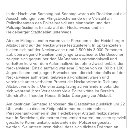
In der Nacht von Samstag auf Sonntag waren als Reaktion auf die
Ausschreitungen vom Pfingstwochenende eine Vielzahl an
Polizeibeamten des Polizeipräsidiums Mannheim und des
Polizeipräsidiums Einsatz auf der Neckarwiese und im
Heidelberger Stadtgebiet unterwegs.
Ab den Mittagsstunden waren viele Personen in der Heidelberger
Altstadt und auf der Neckarwiese festzustellen. In Spitzenzeiten
hielten sich auf der Neckarwiese rund 2.500 bis 3.000 Personen
auf, überwiegend Familien und junge Erwachsene. Die Besucher
zeigten sich gegenüber den Maßnahmen verständnisvoll und
verließen kurz vor dem Aufenthaltsverbot ohne Zwischenfälle die
Neckarwiese. Einzig auffällig war eine Gruppe von ca. 80 bis 100
Jugendlichen und jungen Erwachsenen, die sich ebenfalls auf der
Neckarwiese aufhielten, teilweise alkoholisiert waren und
vereinzelt unter verbalem Protest die Neckarwiese in Richtung
Altstadt verließen. Um eine Zuspitzung zu verhindern befanden
sich während ihres Verlassens viele Polizeikräfte im Bereich
Uferstraße, Theodor-Heuss-Brücke-Übergang zur Altstadt.
Am gestrigen Samstag schlossen die Gaststätten pünktlich um 22
Uhr, wobei zu diesem Zeitpunkt immer noch ein hohes
Personenaufkommen in der Heidelberger Altstadt festzustellen
war. In Bereichen, die extrem frequentiert waren, mussten speziell
geschulte Kommunikationsbeamten der Polizei eingesetzt
werden. Sie unterstützen dabei, dass sich dichtes Drängen an