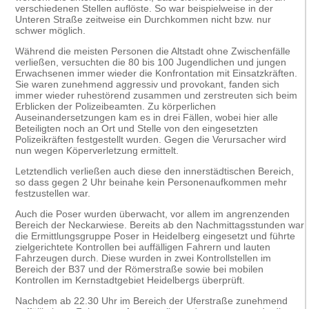
verschiedenen Stellen auflöste. So war beispielweise in der
Unteren Straße zeitweise ein Durchkommen nicht bzw. nur
schwer möglich.
Während die meisten Personen die Altstadt ohne Zwischenfälle
verließen, versuchten die 80 bis 100 Jugendlichen und jungen
Erwachsenen immer wieder die Konfrontation mit Einsatzkräften.
Sie waren zunehmend aggressiv und provokant, fanden sich
immer wieder ruhestörend zusammen und zerstreuten sich beim
Erblicken der Polizeibeamten. Zu körperlichen
Auseinandersetzungen kam es in drei Fällen, wobei hier alle
Beteiligten noch an Ort und Stelle von den eingesetzten
Polizeikräften festgestellt wurden. Gegen die Verursacher wird
nun wegen Köperverletzung ermittelt.
Letztendlich verließen auch diese den innerstädtischen Bereich,
so dass gegen 2 Uhr beinahe kein Personenaufkommen mehr
festzustellen war.
Auch die Poser wurden überwacht, vor allem im angrenzenden
Bereich der Neckarwiese. Bereits ab den Nachmittagsstunden war
die Ermittlungsgruppe Poser in Heidelberg eingesetzt und führte
zielgerichtete Kontrollen bei auffälligen Fahrern und lauten
Fahrzeugen durch. Diese wurden in zwei Kontrollstellen im
Bereich der B37 und der Römerstraße sowie bei mobilen
Kontrollen im Kernstadtgebiet Heidelbergs überprüft.
Nachdem ab 22.30 Uhr im Bereich der Uferstraße zunehmend