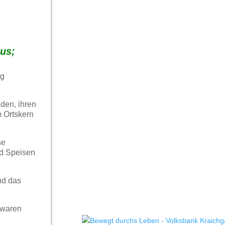
aus;
rg
den, ihren
 Ortskern
se
nd Speisen
nd das
 waren