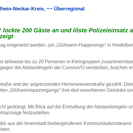
Rhein-Neckar-Kreis
,
~~ Überregional
ockte 200 Gäste an und löste Polizeieinsatz 
zeigt
tag eingesetzt werden, um „Glühwein-Happenings“ in Heidelbe
is teilweise bis zu 20 Personen in Kleingruppen zusammenstan
e gegen die Abstandregeln der CoronaVO verstießen, brachen im
straße und der angrenzenden Herrenwiesenstraße gezählt. Die
hrten „Glühweinspaziergangs“ ihre dort erworbenen Getränke u
ht gedrängt. Mit Blick auf die Einhaltung der Abstandsregeln u
hlanzeige festzustellen.
 die aus der Innenstadt herbeigerufenen Kommunikationsteams
chten.