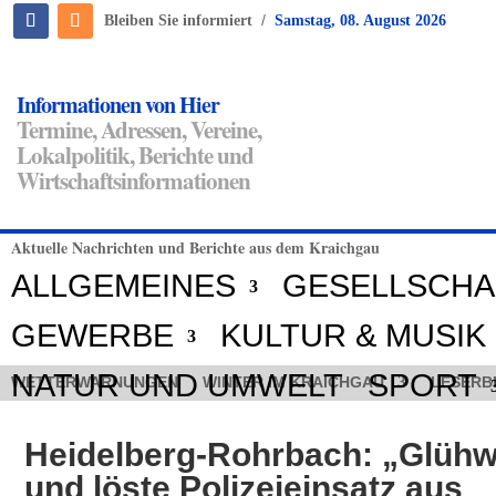
/
Bleiben Sie informiert
Samstag, 08. August 2026
Informationen von Hier
Termine, Adressen, Vereine,
Lokalpolitik, Berichte und
Wirtschaftsinformationen
Aktuelle Nachrichten und Berichte aus dem Kraichgau
ALLGEMEINES
GESELLSCHA
GEWERBE
KULTUR & MUSIK
NATUR UND UMWELT
SPORT
WETTERWARNUNGEN
WINTER IM KRAICHGAU
LESERB
Heidelberg-Rohrbach: „Glühw
und löste Polizeieinsatz aus