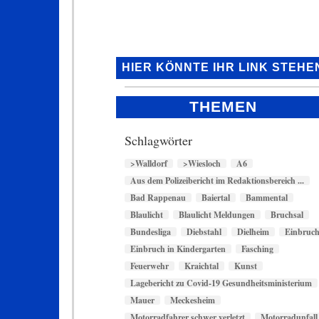
HIER KÖNNTE IHR LINK STEHE
THEMEN
Schlagwörter
>Walldorf
>Wiesloch
A6
Aus dem Polizeibericht im Redaktionsbereich ...
Bad Rappenau
Baiertal
Bammental
Blaulicht
Blaulicht Meldungen
Bruchsal
Bundesliga
Diebstahl
Dielheim
Einbruc
Einbruch in Kindergarten
Fasching
Feuerwehr
Kraichtal
Kunst
Lagebericht zu Covid-19 Gesundheitsministerium
Mauer
Meckesheim
Motorradfahrer schwer verletzt
Motorradunfall