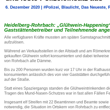
6. Dezember 2020
|
#Polizei
,
Blaulicht
,
Das Neueste
,
Heidelberg-Rohrbach: „Glühwein-Happening“ l
Gaststättenbetreiber und Teilnehmende ange
Alle verfügbaren Kräfte mussten am späten Samstagnachmit
aufzulösen.
Während an Verkaufsstellen in der Altstadt und am Römerkre
gekauften Glühwein sofort konsumierten und dabei teilweis
von Rohrbach alle Dämme.
Bis zu 200 Personen wurden kurz vor 17 Uhr in der Rathaus
konsumierten anlässlich des von vier Gaststätten durchgefü
auf der Straße.
Statt eines Spaziergangs standen die Glühweintrinkenden dic
Tragen des Mund-Nasen-Schutzes war in fast allen Fällen Fe
Insgesamt elf Streifen mit 22 Beamtinnen und Beamte sowie
notwendig, die Situation im Ortskern von Rohrbach zu entfle