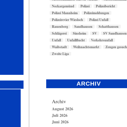
Neckargemünd
Polizei
Polizeibericht
Polizei Mannheim
Polizeimeldungen
Polizeirevier Wiesloch
Polizei Unfall
Rauenberg
Sandhausen
Schatthausen
Schlägerei
Sinsheim
SV
SV Sandhausen
Unfall
Unfallflucht
Verkehrsunfall
Waibstadt
Weihnachtsmarkt
Zeugen gesuch
Zweite Liga
ARCHIV
Archiv
August 2026
Juli 2026
Juni 2026