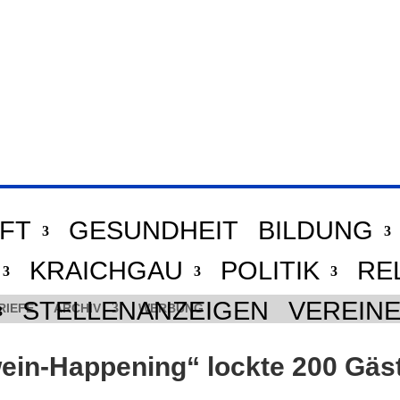
FT
GESUNDHEIT
BILDUNG
KRAICHGAU
POLITIK
RE
STELLENANZEIGEN
VEREIN
RIEFE
ARCHIV
WERBUNG
ein-Happening“ lockte 200 Gäs