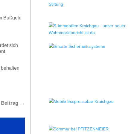
em Bußgeld
rdet sich
ent
 behalten
 Beitrag
→