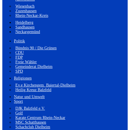
Wiesenbach
Zuzenhausen
Rhein-Neckar-Kreis
Heidelberg
Sandhausen
Neckargemünd
Politik
Bündnis 90 / Die Grünen
CDU
FDP
Freie Wähler
Gemeinderat Dielheim
SPD
Religionen
Ev.e Kirchengem. Baiertal-Dielheim
Heilig Kreuz Balzfeld
Natur und Umwelt
Sport
DJK Balzfeld e.V.
Golf
Karate Centrum Rhein-Neckar
MSC Schatthausen
Schachclub Dielheim