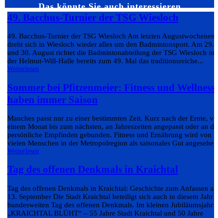
Das könnte Sie auch interessieren…
49. Bacchus-Turnier der TSG Wiesloch
49. Bacchus-Turnier der TSG Wiesloch Am letzten Augustwochenen
dreht sich in Wiesloch wieder alles um den Badmintonsport. Am 29.
und 30. August richtet die Badmintonabteilung der TSG Wiesloch in
der Helmut-Will-Halle bereits zum 49. Mal das traditionsreiche...
Weiterlesen
Sommer bei Pfitzenmeier: Fitness und Wellness
haben immer Saison
Manches passt nur zu einer bestimmten Zeit. Kurz nach der Ernte, v
einem Monat bis zum nächsten, an Jahreszeiten angepasst oder an da
persönliche Empfinden gebunden. Fitness und Ernährung wird von
vielen Menschen in der Metropolregion als saisonales Gut angesehen.
Weiterlesen
Tag des offenen Denkmals in Kraichtal
Tag des offenen Denkmals in Kraichtal: Geschichte zum Anfassen a
13. September Die Stadt Kraichtal beteiligt sich auch in diesem Jahr
bundesweiten Tag des offenen Denkmals. Im kleinen Jubiläumsjahr
„KRAICHTAL BLÜHT“ – 55 Jahre Stadt Kraichtal und 50 Jahre