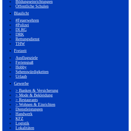
Bildungseinrichtungen
Öffentliche Schulen
Blaulicht
#Feuerwehren
#Polizei
DLRG
DRK
Rettungsdienst
THW
Freizeit
Ausflugsziele
Ferienspaß
Hobby
Sehenswürdigkeiten
Urlaub
Gewerbe
> Banken & Versicherung
> Mode & Bekleidung
> Restaurants
> Wohnen & Einrichten
Dienstleistungen
Handwerk
KFZ
Logistik
Lokalitäten