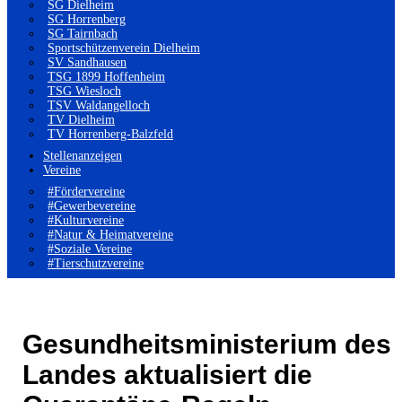
SG Dielheim
SG Horrenberg
SG Tairnbach
Sportschützenverein Dielheim
SV Sandhausen
TSG 1899 Hoffenheim
TSG Wiesloch
TSV Waldangelloch
TV Dielheim
TV Horrenberg-Balzfeld
Stellenanzeigen
Vereine
#Fördervereine
#Gewerbevereine
#Kulturvereine
#Natur & Heimatvereine
#Soziale Vereine
#Tierschutzvereine
Gesundheitsministerium des
Landes aktualisiert die