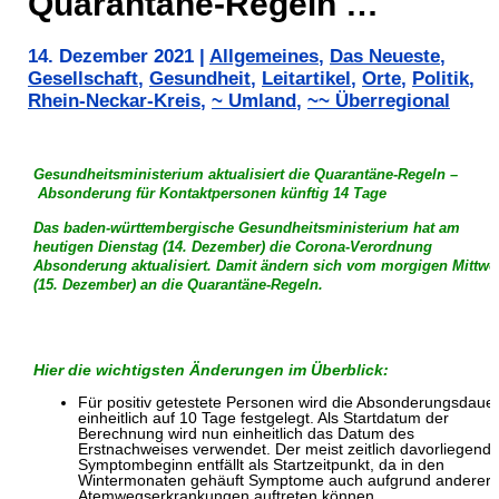
Quarantäne-Regeln …
14. Dezember 2021
|
Allgemeines
,
Das Neueste
,
Gesellschaft
,
Gesundheit
,
Leitartikel
,
Orte
,
Politik
,
Rhein-Neckar-Kreis
,
~ Umland
,
~~ Überregional
Gesundheitsministerium aktualisiert die Quarantäne-Regeln –
Absonderung für Kontaktpersonen künftig 14 Tage
Das baden-württembergische Gesundheitsministerium hat am
heutigen Dienstag (14. Dezember) die Corona-Verordnung
Absonderung aktualisiert. Damit ändern sich vom morgigen Mittw
(15. Dezember) an die Quarantäne-Regeln.
Hier die wichtigsten Änderungen im Überblick:
Für positiv getestete Personen wird die Absonderungsdaue
einheitlich auf 10 Tage festgelegt. Als Startdatum der
Berechnung wird nun einheitlich das Datum des
Erstnachweises verwendet. Der meist zeitlich davorliegend
Symptombeginn entfällt als Startzeitpunkt, da in den
Wintermonaten gehäuft Symptome auch aufgrund anderer
Atemwegserkrankungen auftreten können.