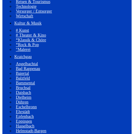
Reisen & Tourismus
Technologie
Versorger / Entsorger
Wirtschaft
Kultur & Musik
# Kunst
# Theater & Kino
*Klassik & Chöre
*Rock & Pop
°Malerei
Kraichgau
Angelbachtal
Bad Rappenau
Baiertal
Balzfeld
Bammental
Bruchsal
Daisbach
Dielheim
Dühren
Eschelbronn
Ehrstädt
Epfenbach
Eppingen
Hasselbach
Helmstadt-Bargen