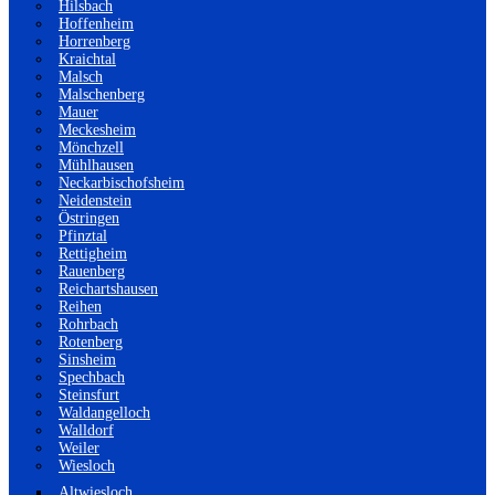
Hilsbach
Hoffenheim
Horrenberg
Kraichtal
Malsch
Malschenberg
Mauer
Meckesheim
Mönchzell
Mühlhausen
Neckarbischofsheim
Neidenstein
Östringen
Pfinztal
Rettigheim
Rauenberg
Reichartshausen
Reihen
Rohrbach
Rotenberg
Sinsheim
Spechbach
Steinsfurt
Waldangelloch
Walldorf
Weiler
Wiesloch
Altwiesloch