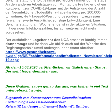
Berichterstattung erfolgt einmal pro Woche (immer donnerstags).
An den anderen Arbeitstagen von Montag bis Freitag erfolgt ein
Kurzbericht zur COVID-19-Lage mit der Aufstellung der Anzahl
der Neuinfektionen/Todesfälle, 7-Tage-Inzidenz pro 100.000-
Einwohner, 4-/7-Tages-R-Wert und besonderen Ereignissen
(erwähnenswerte Ausbrüche, sonstige Entwicklungen). Eine
Berichterstattung am Wochenende ist in der aktuellen Situation,
mit geringen Infektionszahlen, bis auf weiteres nicht mehr
vorgesehen.
Der ausführliche
Lagebericht des LGA
erscheint künftig immer
donnerstags
und ist dann wie üblich auch auf der Website des
Regierungspräsidiums/Landesgesundheitsamt abrufbar:
https://www.gesundheitsamt-
bw.de/lga/DE/Fachinformationen/Infodienste_Newsletter/Infek
19.aspx
Ab dem 15.08.2020 veröffentlichen wir täglich einen Status.
Der sieht folgendermaßen aus:
Diese Grafiken sagen genau das aus, was bisher in viel Text
untergebracht wurde.
Zugesandt vom Kompetenzzentrum Gesundheitsschutz
Epidemiologie und Gesundheitsschutz
Referat 92 Landesgesundheitsamt Baden-Württemberg