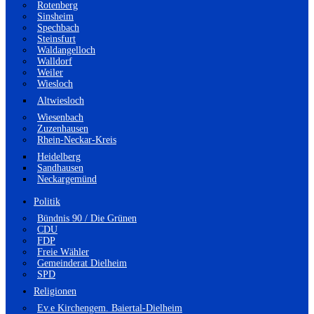
Rotenberg
Sinsheim
Spechbach
Steinsfurt
Waldangelloch
Walldorf
Weiler
Wiesloch
Altwiesloch
Wiesenbach
Zuzenhausen
Rhein-Neckar-Kreis
Heidelberg
Sandhausen
Neckargemünd
Politik
Bündnis 90 / Die Grünen
CDU
FDP
Freie Wähler
Gemeinderat Dielheim
SPD
Religionen
Ev.e Kirchengem. Baiertal-Dielheim