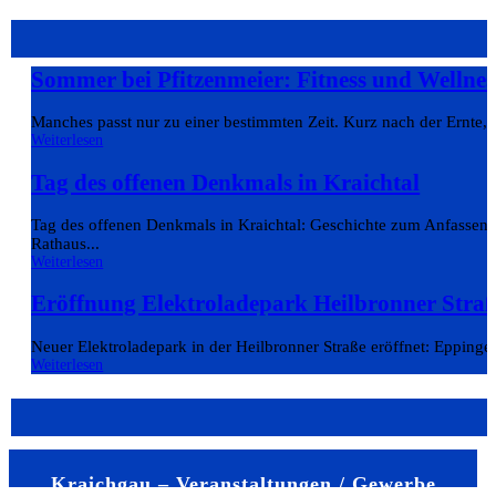
Sommer bei Pfitzenmeier: Fitness und Wellne
Manches passt nur zu einer bestimmten Zeit. Kurz nach der Ernte,
Weiterlesen
Tag des offenen Denkmals in Kraichtal
Tag des offenen Denkmals in Kraichtal: Geschichte zum Anfassen 
Rathaus...
Weiterlesen
Eröffnung Elektroladepark Heilbronner Stra
Neuer Elektroladepark in der Heilbronner Straße eröffnet: Eppingen
Weiterlesen
Kraichgau – Veranstaltungen / Gewerbe