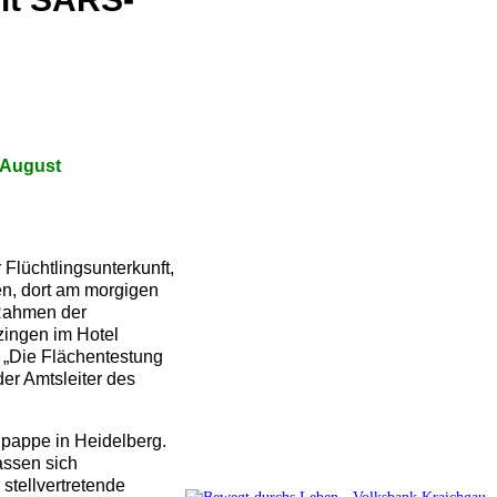
 August
lüchtlingsunterkunft,
en, dort am morgigen
 Rahmen der
zingen im Hotel
. „Die Flächentestung
er Amtsleiter des
pappe in Heidelberg.
assen sich
tellvertretende