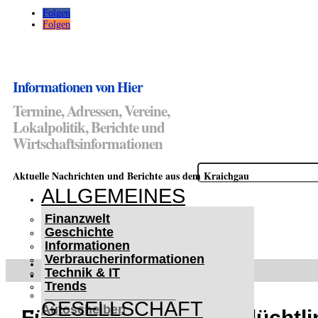
Folgen
Folgen
Informationen von Hier
Termine, Adressen, Vereine,
Lokalpolitik, Berichte und
Wirtschaftsinformationen
Suchen
Aktuelle Nachrichten und Berichte aus dem Kraichgau
nach:
ALLGEMEINES
Finanzwelt
Geschichte
Informationen
Verbraucherinformationen
WETTERWARNUNGEN
Technik & IT
WINTER IM KRAICHGAU
Trends
Lifehacks für vereiste
GESELLSCHAFT
Autoscheiben
Fünf Bewohner einer Flüchtl