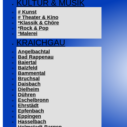
KULTUR & MUSIK
# Kunst
# Theater & Kino
*Klassik & Chöre
*Rock & Pop
°Malerei
KRAICHGAU
Angelbachtal
Bad Rappenau
Baiertal
Balzfeld
Bammental
Bruchsal
Daisbach
Dielheim
Dühren
Eschelbronn
Ehrstädt
Epfenbach
Eppingen
Hasselbach