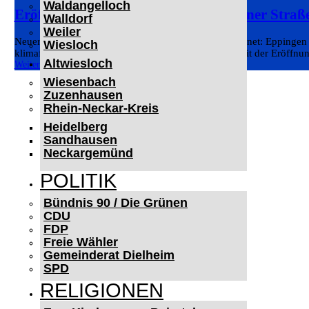
Waldangelloch
Eröffnung Elektroladepark Heilbronner Straß
Walldorf
Weiler
Neuer Elektroladepark in der Heilbronner Straße eröffnet: Eppingen b
Wiesloch
klimafreundliche und zukunftsfähige Mobilität um. Mit der Eröffnun
Altwiesloch
Weiterlesen
Wiesenbach
Zuzenhausen
Rhein-Neckar-Kreis
Heidelberg
Sandhausen
Neckargemünd
POLITIK
Bündnis 90 / Die Grünen
CDU
FDP
Freie Wähler
Gemeinderat Dielheim
SPD
RELIGIONEN