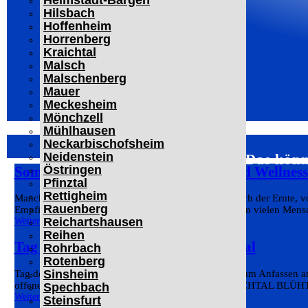
Helmstadt-Bargen
Hilsbach
Hoffenheim
Horrenberg
Kraichtal
Malsch
Malschenberg
Mauer
Meckesheim
Mönchzell
Mühlhausen
Neckarbischofsheim
Neidenstein
Das könn
Östringen
Sommer bei Pfitzenmeier: Fitness und Wellnes
Pfinztal
Rettigheim
Manches passt nur zu einer bestimmten Zeit. Kurz nach der Ernte, v
Rauenberg
Empfinden gebunden. Fitness und Ernährung wird von vielen Mensch
Reichartshausen
Weiterlesen
Reihen
Tag des offenen Denkmals in Kraichtal
Rohrbach
Rotenberg
Sinsheim
Tag des offenen Denkmals in Kraichtal: Geschichte zum Anfassen am
offenen Denkmals. Im kleinen Jubiläumsjahr „KRAICHTAL BLÜHT“ –
Spechbach
Weiterlesen
Steinsfurt