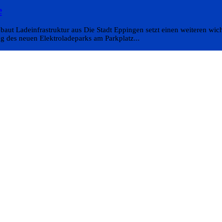
e
aut Ladeinfrastruktur aus Die Stadt Eppingen setzt einen weiteren wicht
g des neuen Elektroladeparks am Parkplatz...