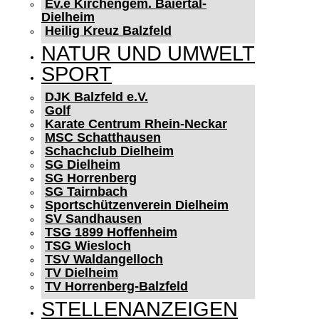
Ev.e Kirchengem. Baiertal-
Dielheim
Heilig Kreuz Balzfeld
NATUR UND UMWELT
SPORT
DJK Balzfeld e.V.
Golf
Karate Centrum Rhein-Neckar
MSC Schatthausen
Schachclub Dielheim
SG Dielheim
SG Horrenberg
SG Tairnbach
Sportschützenverein Dielheim
SV Sandhausen
TSG 1899 Hoffenheim
TSG Wiesloch
TSV Waldangelloch
TV Dielheim
TV Horrenberg-Balzfeld
STELLENANZEIGEN