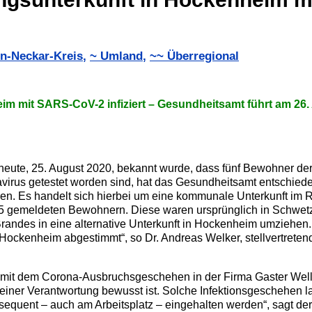
n-Neckar-Kreis
,
~ Umland
,
~~ Überregional
im mit SARS-CoV-2 infiziert –
Gesundheitsamt führt am 26.
te, 25. August 2020, bekannt wurde, dass fünf Bewohner der F
navirus getestet worden sind, hat das Gesundheitsamt entschied
ren. Es handelt sich hierbei um eine kommunale Unterkunft im
75 gemeldeten Bewohnern. Diese waren ursprünglich in Schwet
Brandes in eine alternative Unterkunft in Hockenheim umziehen
Hockenheim abgestimmt“, so Dr. Andreas Welker, stellvertretend
mit dem Corona-Ausbruchsgeschehen in der Firma Gaster Well
e seiner Verantwortung bewusst ist. Solche Infektionsgeschehen l
nt – auch am Arbeitsplatz – eingehalten werden“, sagt der s