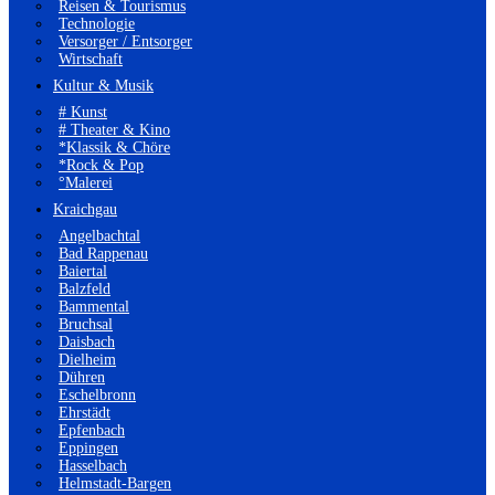
Reisen & Tourismus
Technologie
Versorger / Entsorger
Wirtschaft
Kultur & Musik
# Kunst
# Theater & Kino
*Klassik & Chöre
*Rock & Pop
°Malerei
Kraichgau
Angelbachtal
Bad Rappenau
Baiertal
Balzfeld
Bammental
Bruchsal
Daisbach
Dielheim
Dühren
Eschelbronn
Ehrstädt
Epfenbach
Eppingen
Hasselbach
Helmstadt-Bargen