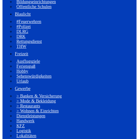
Bildungseinrichtungen
Öffentliche Schulen
Blaulicht
#Feuerwehren
#Polizei
DLRG
DRK
Rettungsdienst
THW
Freizeit
Ausflugsziele
Ferienspaß
Hobby
Sehenswürdigkeiten
Urlaub
Gewerbe
> Banken & Versicherung
> Mode & Bekleidung
> Restaurants
> Wohnen & Einrichten
Dienstleistungen
Handwerk
KFZ
Logistik
Lokalitäten