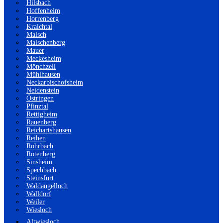
Hilsbach
Hoffenheim
Horrenberg
Kraichtal
Malsch
Malschenberg
Mauer
Meckesheim
Mönchzell
Mühlhausen
Neckarbischofsheim
Neidenstein
Östringen
Pfinztal
Rettigheim
Rauenberg
Reichartshausen
Reihen
Rohrbach
Rotenberg
Sinsheim
Spechbach
Steinsfurt
Waldangelloch
Walldorf
Weiler
Wiesloch
Altwiesloch