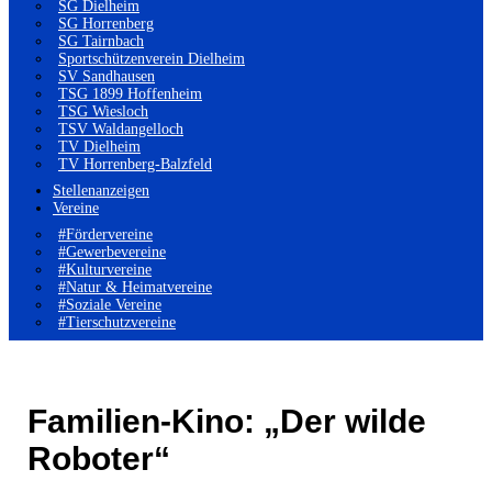
SG Dielheim
SG Horrenberg
SG Tairnbach
Sportschützenverein Dielheim
SV Sandhausen
TSG 1899 Hoffenheim
TSG Wiesloch
TSV Waldangelloch
TV Dielheim
TV Horrenberg-Balzfeld
Stellenanzeigen
Vereine
#Fördervereine
#Gewerbevereine
#Kulturvereine
#Natur & Heimatvereine
#Soziale Vereine
#Tierschutzvereine
Familien-Kino: „Der wilde
Roboter“