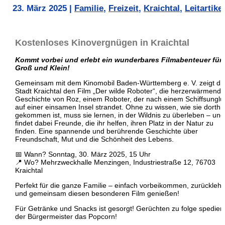
23. März 2025
|
Familie
,
Freizeit
,
Kraichtal
,
Leitartikel
Kostenloses Kinovergnügen in Kraichtal
Kommt vorbei und erlebt ein wunderbares Filmabenteuer für
Groß und Klein!
Gemeinsam mit dem Kinomobil Baden-Württemberg e. V. zeigt di
Stadt Kraichtal den Film „Der wilde Roboter“, die herzerwärmende
Geschichte von Roz, einem Roboter, der nach einem Schiffsunglü
auf einer einsamen Insel strandet. Ohne zu wissen, wie sie dorthi
gekommen ist, muss sie lernen, in der Wildnis zu überleben – und
findet dabei Freunde, die ihr helfen, ihren Platz in der Natur zu
finden. Eine spannende und berührende Geschichte über
Freundschaft, Mut und die Schönheit des Lebens.
📅 Wann? Sonntag, 30. März 2025, 15 Uhr
📍 Wo? Mehrzweckhalle Menzingen, Industriestraße 12, 76703
Kraichtal
Perfekt für die ganze Familie – einfach vorbeikommen, zurückleh
und gemeinsam diesen besonderen Film genießen!
Für Getränke und Snacks ist gesorgt! Gerüchten zu folge spediert
der Bürgermeister das Popcorn!