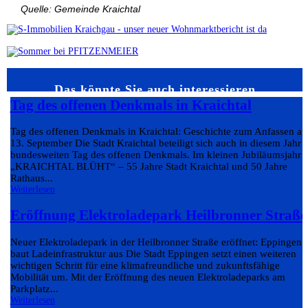
Quelle: Gemeinde Kraichtal
Das könnte Sie auch interessieren…
Tag des offenen Denkmals in Kraichtal
Tag des offenen Denkmals in Kraichtal: Geschichte zum Anfassen a
13. September Die Stadt Kraichtal beteiligt sich auch in diesem Jahr
bundesweiten Tag des offenen Denkmals. Im kleinen Jubiläumsjahr
„KRAICHTAL BLÜHT“ – 55 Jahre Stadt Kraichtal und 50 Jahre
Rathaus...
Weiterlesen
Eröffnung Elektroladepark Heilbronner Straße
Neuer Elektroladepark in der Heilbronner Straße eröffnet: Eppingen
baut Ladeinfrastruktur aus Die Stadt Eppingen setzt einen weiteren
wichtigen Schritt für eine klimafreundliche und zukunftsfähige
Mobilität um. Mit der Eröffnung des neuen Elektroladeparks am
Parkplatz...
Weiterlesen