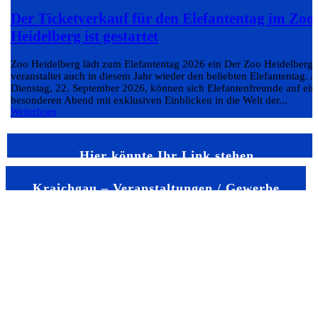
Der Ticketverkauf für den Elefantentag im Zoo
Heidelberg ist gestartet
Zoo Heidelberg lädt zum Elefantentag 2026 ein Der Zoo Heidelberg
veranstaltet auch in diesem Jahr wieder den beliebten Elefantentag. 
Dienstag, 22. September 2026, können sich Elefantenfreunde auf ein
besonderen Abend mit exklusiven Einblicken in die Welt der...
Weiterlesen
Hier könnte Ihr Link stehen
Kraichgau – Veranstaltungen / Gewerbe