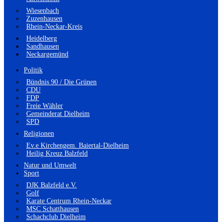
Wiesenbach
Zuzenhausen
Rhein-Neckar-Kreis
Heidelberg
Sandhausen
Neckargemünd
Politik
Bündnis 90 / Die Grünen
CDU
FDP
Freie Wähler
Gemeinderat Dielheim
SPD
Religionen
Ev.e Kirchengem. Baiertal-Dielheim
Heilig Kreuz Balzfeld
Natur und Umwelt
Sport
DJK Balzfeld e.V.
Golf
Karate Centrum Rhein-Neckar
MSC Schatthausen
Schachclub Dielheim