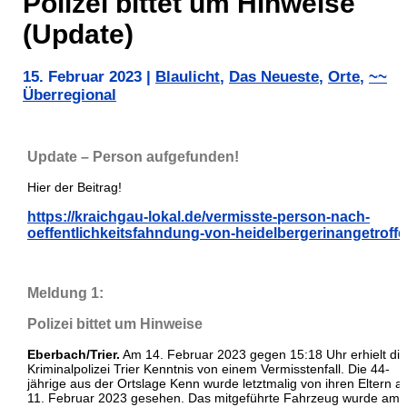
Polizei bittet um Hinweise
(Update)
15. Februar 2023
|
Blaulicht
,
Das Neueste
,
Orte
,
~~
Überregional
Update – Person aufgefunden!
Hier der Beitrag!
https://kraichgau-lokal.de/vermisste-person-nach-
oeffentlichkeitsfahndung-von-heidelbergerinangetroff
Meldung 1:
Polizei bittet um Hinweise
Eberbach/Trier.
Am 14. Februar 2023 gegen 15:18 Uhr erhielt die
Kriminalpolizei Trier Kenntnis von einem Vermisstenfall. Die 44-
jährige aus der Ortslage Kenn wurde letztmalig von ihren Eltern 
11. Februar 2023 gesehen. Das mitgeführte Fahrzeug wurde am 