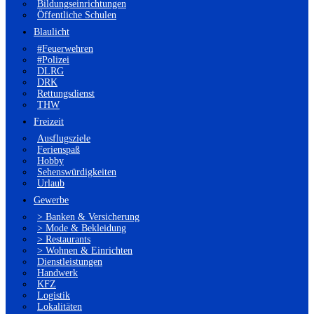
Bildungseinrichtungen
Öffentliche Schulen
Blaulicht
#Feuerwehren
#Polizei
DLRG
DRK
Rettungsdienst
THW
Freizeit
Ausflugsziele
Ferienspaß
Hobby
Sehenswürdigkeiten
Urlaub
Gewerbe
> Banken & Versicherung
> Mode & Bekleidung
> Restaurants
> Wohnen & Einrichten
Dienstleistungen
Handwerk
KFZ
Logistik
Lokalitäten