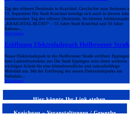
Tag des offenen Denkmals in Kraichtal: Geschichte zum Anfassen a
13. September Die Stadt Kraichtal beteiligt sich auch in diesem Jahr
bundesweiten Tag des offenen Denkmals. Im kleinen Jubiläumsjahr
„KRAICHTAL BLÜHT“ – 55 Jahre Stadt Kraichtal und 50 Jahre
Rathaus...
Weiterlesen
Eröffnung Elektroladepark Heilbronner Straße
Neuer Elektroladepark in der Heilbronner Straße eröffnet: Eppingen
baut Ladeinfrastruktur aus Die Stadt Eppingen setzt einen weiteren
wichtigen Schritt für eine klimafreundliche und zukunftsfähige
Mobilität um. Mit der Eröffnung des neuen Elektroladeparks am
Parkplatz...
Weiterlesen
Hier könnte Ihr Link stehen
Kraichgau – Veranstaltungen / Gewerbe