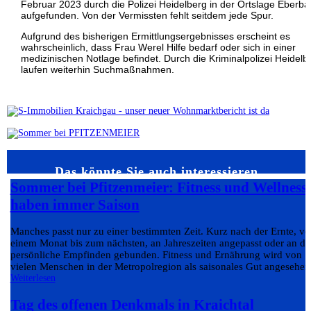
Februar 2023 durch die Polizei Heidelberg in der Ortslage Eberba
aufgefunden. Von der Vermissten fehlt seitdem jede Spur.
Aufgrund des bisherigen Ermittlungsergebnisses erscheint es
wahrscheinlich, dass Frau Werel Hilfe bedarf oder sich in einer
medizinischen Notlage befindet. Durch die Kriminalpolizei Heidelb
laufen weiterhin Suchmaßnahmen.
Das könnte Sie auch interessieren…
Sommer bei Pfitzenmeier: Fitness und Wellness
haben immer Saison
Manches passt nur zu einer bestimmten Zeit. Kurz nach der Ernte, v
einem Monat bis zum nächsten, an Jahreszeiten angepasst oder an da
persönliche Empfinden gebunden. Fitness und Ernährung wird von
vielen Menschen in der Metropolregion als saisonales Gut angesehen.
Weiterlesen
Tag des offenen Denkmals in Kraichtal