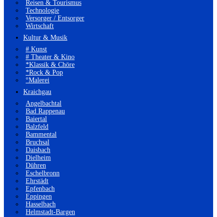
Reisen & Tourismus
Technologie
Versorger / Entsorger
Wirtschaft
Kultur & Musik
# Kunst
# Theater & Kino
*Klassik & Chöre
*Rock & Pop
°Malerei
Kraichgau
Angelbachtal
Bad Rappenau
Baiertal
Balzfeld
Bammental
Bruchsal
Daisbach
Dielheim
Dühren
Eschelbronn
Ehrstädt
Epfenbach
Eppingen
Hasselbach
Helmstadt-Bargen