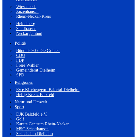
Wiesenbach
Zuzenhausen
Rhein-Neckar-Kreis
Heidelberg
Sandhausen
Neckargemünd
Politik
Bündnis 90 / Die Grünen
CDU
FDP
Freie Wähler
Gemeinderat Dielheim
SPD
Religionen
Ev.e Kirchengem. Baiertal-Dielheim
Heilig Kreuz Balzfeld
Natur und Umwelt
Sport
DJK Balzfeld e.V.
Golf
Karate Centrum Rhein-Neckar
MSC Schatthausen
Schachclub Dielheim