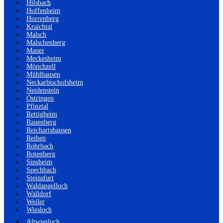
Hilsbach
Hoffenheim
Horrenberg
Kraichtal
Malsch
Malschenberg
Mauer
Meckesheim
Mönchzell
Mühlhausen
Neckarbischofsheim
Neidenstein
Östringen
Pfinztal
Rettigheim
Rauenberg
Reichartshausen
Reihen
Rohrbach
Rotenberg
Sinsheim
Spechbach
Steinsfurt
Waldangelloch
Walldorf
Weiler
Wiesloch
Altwiesloch