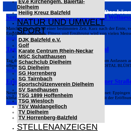
Ev.e Kirchengem. Baiertal-
Dielheim
Das könn
Heilig Kreuz Balzfeld
Sommer bei Pfitzenmeier: Fitness und Wellnes
NATUR UND UMWELT
SPORT
Manches passt nur zu einer bestimmten Zeit. Kurz nach der Ernte, v
Empfinden gebunden. Fitness und Ernährung wird von vielen Mensch
Weiterlesen
DJK Balzfeld e.V.
Golf
Tag des offenen Denkmals in Kraichtal
Karate Centrum Rhein-Neckar
MSC Schatthausen
Tag des offenen Denkmals in Kraichtal: Geschichte zum Anfassen am
Schachclub Dielheim
offenen Denkmals. Im kleinen Jubiläumsjahr „KRAICHTAL BLÜHT“ –
SG Dielheim
Weiterlesen
SG Horrenberg
SG Tairnbach
Eröffnung Elektroladepark Heilbronner Straß
Sportschützenverein Dielheim
SV Sandhausen
Neuer Elektroladepark in der Heilbronner Straße eröffnet: Eppingen b
TSG 1899 Hoffenheim
klimafreundliche und zukunftsfähige Mobilität um. Mit der Eröffnun
TSG Wiesloch
Weiterlesen
TSV Waldangelloch
TV Dielheim
TV Horrenberg-Balzfeld
STELLENANZEIGEN