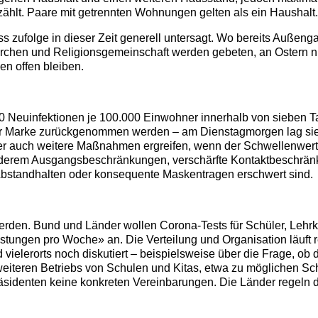
zählt. Paare mit getrennten Wohnungen gelten als ein Haushalt.
folge in dieser Zeit generell untersagt. Wo bereits Außengas
Kirchen und Religionsgemeinschaft werden gebeten, an Ostern 
en offen bleiben.
00 Neuinfektionen je 100.000 Einwohner innerhalb von sieben T
 der Marke zurückgenommen werden – am Dienstagmorgen lag sie
er auch weitere Maßnahmen ergreifen, wenn der Schwellenwert 
nderem Ausgangsbeschränkungen, verschärfte Kontaktbeschränk
 Abstandhalten oder konsequente Maskentragen erschwert sind.
rden. Bund und Länder wollen Corona-Tests für Schüler, Lehrkr
stungen pro Woche» an. Die Verteilung und Organisation läuft 
 vielerorts noch diskutiert – beispielsweise über die Frage, ob
s weiteren Betriebs von Schulen und Kitas, etwa zu möglichen S
äsidenten keine konkreten Vereinbarungen. Die Länder regeln 