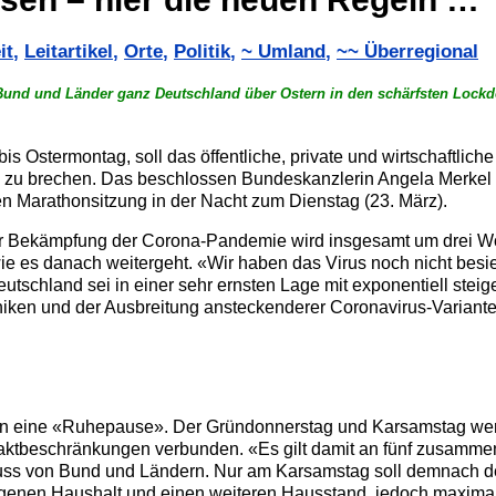
it
,
Leitartikel
,
Orte
,
Politik
,
~ Umland
,
~~ Überregional
 Bund und Länder ganz Deutschland über Ostern in den schärfsten Lockd
bis Ostermontag, soll das öffentliche, private und wirtschaftli
e zu brechen. Das beschlossen Bundeskanzlerin Angela Merkel
gen Marathonsitzung in der Nacht zum Dienstag (23. März).
zur Bekämpfung der Corona-Pandemie wird insgesamt um drei W
 wie es danach weitergeht. «Wir haben das Virus noch nicht besi
tschland sei in einer sehr ernsten Lage mit exponentiell steig
iniken und der Ausbreitung ansteckenderer Coronavirus-Variante
ern eine «Ruhepause». Der Gründonnerstag und Karsamstag w
ntaktbeschränkungen verbunden. «Es gilt damit an fünf zusam
uss von Bund und Ländern. Nur am Karsamstag soll demnach d
eigenen Haushalt und einen weiteren Hausstand, jedoch maxima