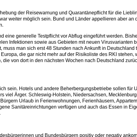
ufhebung der Reisewarnung und Quarantänepflicht für die Liebli
zwar weiter möglich sein. Bund und Länder appellieren aber an 
n.
 eine generelle Testpflicht vor Abflug eingeführt werden. Bish
en Infektionen sowie aus Gebieten mit neuen Virusvarianten be
 muss man sich erst 48 Stunden nach Ankunft in Deutschland t
n Europa, die gar nicht mehr auf der Risikoliste des RKI stehen,
 ab, die von dort in den nächsten Wochen nach Deutschland zurüc
lich sein. Hotels und andere Beherbergungsbetriebe sollen für
ers viel Ärger. Schleswig-Holstein, Niedersachsen, Mecklenbu
en Bürgern Urlaub in Ferienwohnungen, Ferienhäusern, Appart
ene Sanitäreinrichtungen verfügen und auch das Essen in Eige
.
undesbürgerinnen und Bundesbürgern positiv oder negativ anko