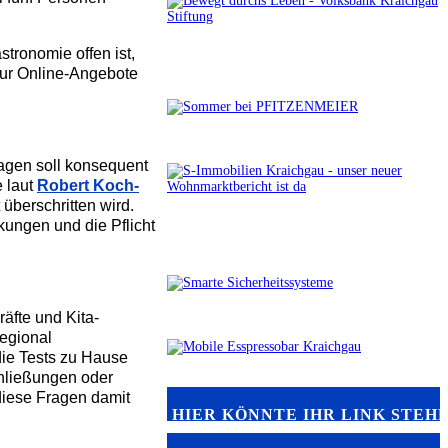
tronomie offen ist,
nur Online-Angebote
agen soll konsequent
 laut
Robert Koch-
überschritten wird.
ungen und die Pflicht
äfte und Kita-
regional
 die Tests zu Hause
chließungen oder
diese Fragen damit
HIER KÖNNTE IHR LINK STEH