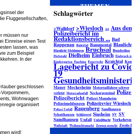
THEMEN
Schlagwörter
ngsinsel der
die Fluggesellschaften,
Aus dem
>Wiesloch
>Walldorf
A6
Polizeibericht im
er müssen nur
Redaktionsbereich ...
Bad
i Einreise einen Test
Blaulicht
Rappenau
Bammental
Baiertal
Bruchsal
esten lassen, was
Bundesliga
Blaulicht Meldungen
 wie zum Beispiel
Dielheim
Einbruch
Diebstahl
Einbruch in
kkehren. In der
Kraichtal
Kuns
Kindergarten
Fasching
Feuerwehr
Lagebericht zu Covid
19
Gesundheitsminister
Meckesheim
 Urlauber geschlossen
Mauer
Motorradfahrer schwer
Polizei
verletzt
Neckargemünd
rg-Vorpommern,
Motorradunfall
Polizeibericht
Polizei Mannheim
ements, Wohnwagen
Polizeirevier Wiesloch
Polizeimeldungen
nregie organisiert
Rauenberg
Sandhausen
Polizei Unfall
SV
Sinsheim
Schatthausen
SV
Schlägerei
Sandhausen
Unfall
Verkehrsunf
Unfallflucht
Zweite L
Waibstadt
Weihnachtsmarkt
Zeugen gesucht
mmen wird!