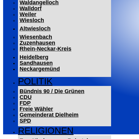
Waldangelloch
Walldorf
Weiler
Wiesloch
Altwiesloch
Wiesenbach
Zuzenhausen
Rhein-Neckar-Kreis
Heidelberg
Sandhausen
Neckargemünd
POLITIK
Bündnis 90 / Die Grünen
CDU
FDP
Freie Wähler
Gemeinderat Dielheim
SPD
RELIGIONEN