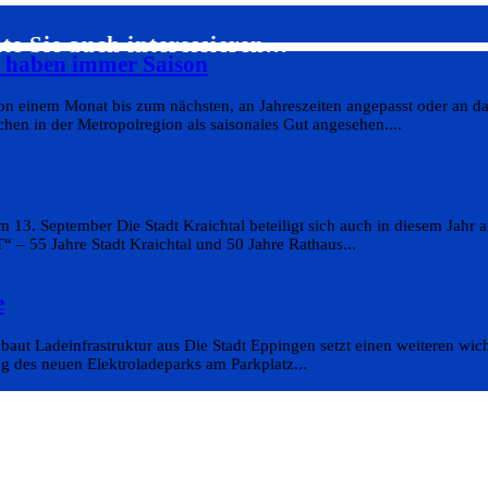
te Sie auch interessieren…
s haben immer Saison
on einem Monat bis zum nächsten, an Jahreszeiten angepasst oder an da
en in der Metropolregion als saisonales Gut angesehen....
 13. September Die Stadt Kraichtal beteiligt sich auch in diesem Jahr
 55 Jahre Stadt Kraichtal und 50 Jahre Rathaus...
e
aut Ladeinfrastruktur aus Die Stadt Eppingen setzt einen weiteren wicht
g des neuen Elektroladeparks am Parkplatz...