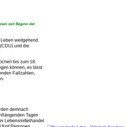
own seit Beginn der
che Leben weitgehend
 (CDU) und die
ochen bis zum 18.
egen können, es lässt
enden Fallzahlen,
n.
erden demnach
menhängenden Tagen
er Lebensmittelhandel
l fünf Personen