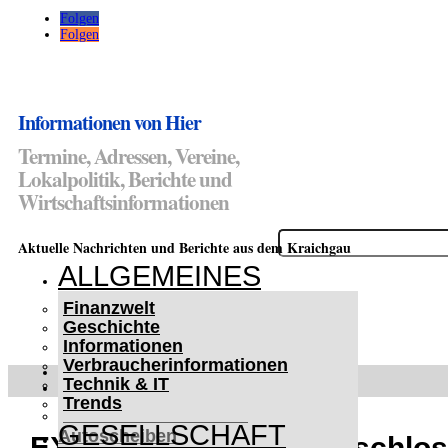
Folgen
Folgen
Informationen von Hier
Termine, Adressen, Vereine,
Lokalpolitik, Berichte und
Wirtschaftsinformationen
Suchen
Aktuelle Nachrichten und Berichte aus dem Kraichgau
nach:
ALLGEMEINES
Finanzwelt
Geschichte
Informationen
Verbraucherinformationen
WETTERWARNUNGEN
Technik & IT
WINTER IM KRAICHGAU
Trends
Lifehacks für vereiste
GESELLSCHAFT
Autoscheiben
EXTREM Lockdown beschlosse