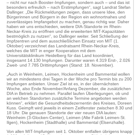
– nicht nur nach Booster-Impfungen, sondern auch – und das ist
besonders erfreulich – nach Erstimpfungen“, sagt Landrat Stefan
Dallinger. „Die Rückmeldungen zeigen, dass unsere Idee, den
Bürgerinnen und Bürgern in der Region ein wohnortnahes und
zuverlässiges Impfangebot zu machen, genau richtig war. Daher
haben wir uns entschieden, weitere DIA-Standorte im Rhein-
Neckar-Kreis zu eröffnen und die erweiterten MIT-Kapazitäten
bestmöglich zu nutzen“, so Dallinger weiter. Seit Schließung der
Impfzentren und dem ausschließlichen Einsatz von MIT (1.
Oktober) verzeichnet das Landratsamt Rhein-Neckar-Kreis,
welches die MIT in enger Kooperation mit dem
Universitätsklinikum Heidelberg für das Land koordiniert,
insgesamt 14.130 Impfungen. Darunter waren 4.319 Erst-, 2.026
Zweit- und 7.785 Drittimpfungen (Stand: 18. November).
„Auch in Weinheim, Leimen, Hockenheim und Bammental wollen
wir an mindestens drei Tagen in der Woche pro Termin bis zu 200
Impfungen anbieten. Unser Ziel ist es, in der übernächsten
Woche, also Ende November/Anfang Dezember, die zusätzlichen
DIA in Betrieb zu nehmen. Parallel laufen Überlegungen, ob und
an welchen Standorten zusätzliche Termine angeboten werden
können“, erklärt die Gesundheitsdezernentin des Kreises, Doreen
Kuss. Geimpft wird jeweils in einem Zeitfenster zwischen 8.30 und
18 Uhr. Die genauen Standorte der vier neuen DIA lauten:
Weinheim (3-Glocken-Center), Leimen (Alte Fabrik Leimen-St.
Ilgen), Hockenheim (Stadthalle) und Bammental (Elsenzhalle).
Von allen MIT-Impfungen seit 1. Oktober entfallen übrigens knapp