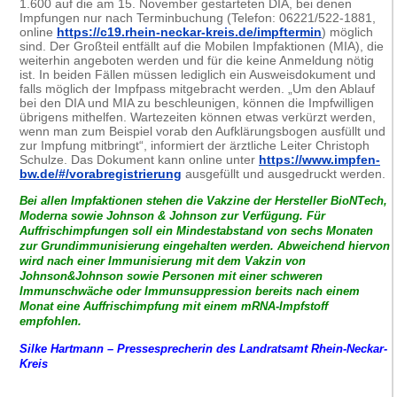
1.600 auf die am 15. November gestarteten DIA, bei denen
Impfungen nur nach Terminbuchung (Telefon: 06221/522-1881,
online
https://c19.rhein-neckar-kreis.de/impftermin
) möglich
sind. Der Großteil entfällt auf die Mobilen Impfaktionen (MIA), die
weiterhin angeboten werden und für die keine Anmeldung nötig
ist. In beiden Fällen müssen lediglich ein Ausweisdokument und
falls möglich der Impfpass mitgebracht werden. „Um den Ablauf
bei den DIA und MIA zu beschleunigen, können die Impfwilligen
übrigens mithelfen. Wartezeiten können etwas verkürzt werden,
wenn man zum Beispiel vorab den Aufklärungsbogen ausfüllt und
zur Impfung mitbringt“, informiert der ärztliche Leiter Christoph
Schulze. Das Dokument kann online unter
https://www.impfen-
bw.de/#/vorabregistrierung
ausgefüllt und ausgedruckt werden.
Bei allen Impfaktionen stehen die Vakzine der Hersteller BioNTech,
Moderna sowie Johnson & Johnson zur Verfügung. Für
Auffrischimpfungen soll ein Mindestabstand von sechs Monaten
zur Grundimmunisierung eingehalten werden. Abweichend hiervon
wird nach einer Immunisierung mit dem Vakzin von
Johnson&Johnson sowie Personen mit einer schweren
Immunschwäche oder Immunsuppression bereits nach einem
Monat eine Auffrischimpfung mit einem mRNA-Impfstoff
empfohlen.
Silke Hartmann –
Pressesprecherin des Landratsamt Rhein-Neckar-
Kreis