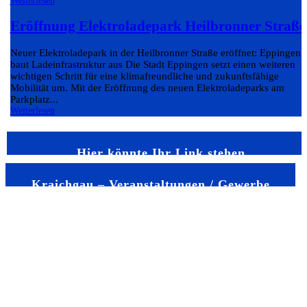
Weiterlesen
Eröffnung Elektroladepark Heilbronner Straße
Neuer Elektroladepark in der Heilbronner Straße eröffnet: Eppingen
baut Ladeinfrastruktur aus Die Stadt Eppingen setzt einen weiteren
wichtigen Schritt für eine klimafreundliche und zukunftsfähige
Mobilität um. Mit der Eröffnung des neuen Elektroladeparks am
Parkplatz...
Weiterlesen
Hier könnte Ihr Link stehen
Kraichgau – Veranstaltungen / Gewerbe