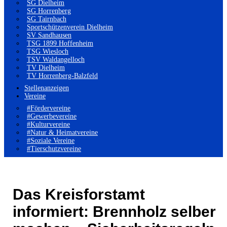
SG Dielheim
SG Horrenberg
SG Tairnbach
Sportschützenverein Dielheim
SV Sandhausen
TSG 1899 Hoffenheim
TSG Wiesloch
TSV Waldangelloch
TV Dielheim
TV Horrenberg-Balzfeld
Stellenanzeigen
Vereine
#Fördervereine
#Gewerbevereine
#Kulturvereine
#Natur & Heimatvereine
#Soziale Vereine
#Tierschutzvereine
Das Kreisforstamt
informiert: Brennholz selber