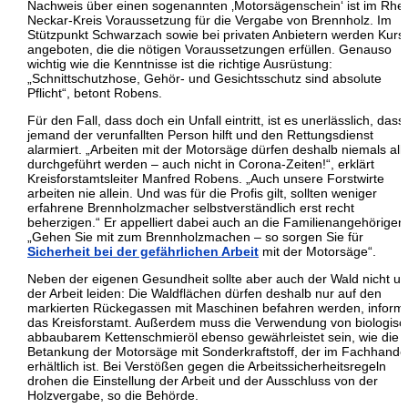
Nachweis über einen sogenannten ‚Motorsägenschein‘ ist im Rhei
Neckar-Kreis Voraussetzung für die Vergabe von Brennholz. Im
Stützpunkt Schwarzach sowie bei privaten Anbietern werden Kurs
angeboten, die die nötigen Voraussetzungen erfüllen. Genauso
wichtig wie die Kenntnisse ist die richtige Ausrüstung:
„Schnittschutzhose, Gehör- und Gesichtsschutz sind absolute
Pflicht“, betont Robens.
Für den Fall, dass doch ein Unfall eintritt, ist es unerlässlich, dass
jemand der verunfallten Person hilft und den Rettungsdienst
alarmiert. „Arbeiten mit der Motorsäge dürfen deshalb niemals all
durchgeführt werden – auch nicht in Corona-Zeiten!“, erklärt
Kreisforstamtsleiter Manfred Robens. „Auch unsere Forstwirte
arbeiten nie allein. Und was für die Profis gilt, sollten weniger
erfahrene Brennholzmacher selbstverständlich erst recht
beherzigen.“ Er appelliert dabei auch an die Familienangehörigen
„Gehen Sie mit zum Brennholzmachen – so sorgen Sie für
Sicherheit bei der gefährlichen Arbeit
mit der Motorsäge“.
Neben der eigenen Gesundheit sollte aber auch der Wald nicht un
der Arbeit leiden: Die Waldflächen dürfen deshalb nur auf den
markierten Rückegassen mit Maschinen befahren werden, informi
das Kreisforstamt. Außerdem muss die Verwendung von biologisc
abbaubarem Kettenschmieröl ebenso gewährleistet sein, wie die
Betankung der Motorsäge mit Sonderkraftstoff, der im Fachhande
erhältlich ist. Bei Verstößen gegen die Arbeitssicherheitsregeln
drohen die Einstellung der Arbeit und der Ausschluss von der
Holzvergabe, so die Behörde.