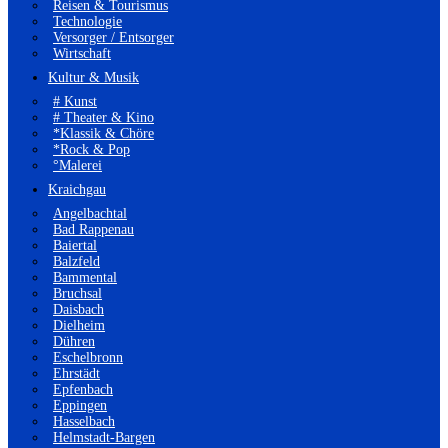
Reisen & Tourismus
Technologie
Versorger / Entsorger
Wirtschaft
Kultur & Musik
# Kunst
# Theater & Kino
*Klassik & Chöre
*Rock & Pop
°Malerei
Kraichgau
Angelbachtal
Bad Rappenau
Baiertal
Balzfeld
Bammental
Bruchsal
Daisbach
Dielheim
Dühren
Eschelbronn
Ehrstädt
Epfenbach
Eppingen
Hasselbach
Helmstadt-Bargen