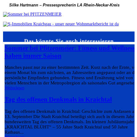
Silke Hartmann – Pressesprecherin LA Rhein-Neckar-Kreis
Das könnte Sie auch interessieren…
Sommer bei Pfitzenmeier: Fitness und Wellness
haben immer Saison
Manches passt nur zu einer bestimmten Zeit. Kurz nach der Ernte, v
einem Monat bis zum nächsten, an Jahreszeiten angepasst oder an da
persönliche Empfinden gebunden. Fitness und Ernährung wird von
vielen Menschen in der Metropolregion als saisonales Gut angesehen.
Weiterlesen
Tag des offenen Denkmals in Kraichtal
Tag des offenen Denkmals in Kraichtal: Geschichte zum Anfassen a
13. September Die Stadt Kraichtal beteiligt sich auch in diesem Jahr
bundesweiten Tag des offenen Denkmals. Im kleinen Jubiläumsjahr
„KRAICHTAL BLÜHT“ – 55 Jahre Stadt Kraichtal und 50 Jahre
Rathaus...