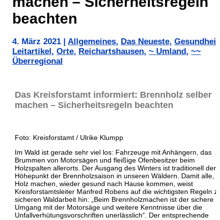
machen – Sicherheitsregeln
beachten
4. März 2021
|
Allgemeines
,
Das Neueste
,
Gesundheit
Leitartikel
,
Orte
,
Reichartshausen
,
~ Umland
,
~~
Überregional
Das Kreisforstamt informiert: Brennholz selber
machen – Sicherheitsregeln beachten
Foto: Kreisforstamt / Ulrike Klumpp
Im Wald ist gerade sehr viel los: Fahrzeuge mit Anhängern, das
Brummen von Motorsägen und fleißige Ofenbesitzer beim
Holzspalten allerorts. Der Ausgang des Winters ist traditionell der
Höhepunkt der Brennholzsaison in unseren Wäldern. Damit alle, d
Holz machen, wieder gesund nach Hause kommen, weist
Kreisforstamtsleiter Manfred Robens auf die wichtigsten Regeln z
sicheren Waldarbeit hin: „Beim Brennholzmachen ist der sichere
Umgang mit der Motorsäge und weitere Kenntnisse über die
Unfallverhütungsvorschriften unerlässlich“. Der entsprechende