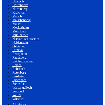
Hilsbach
Hoffenheim
Horrenberg
Kraichtal
Malsch
Malschenberg
Mauer
Meckesheim
Mönchzell
Mühlhausen
Neckarbischofsheim
Neidenstein
Östringen
Pfinztal
Rettigheim
Rauenberg
Reichartshausen
Reihen
Rohrbach
Rotenberg
Sinsheim
Spechbach
Steinsfurt
Waldangelloch
Walldorf
Weiler
Wiesloch
Altwiesloch