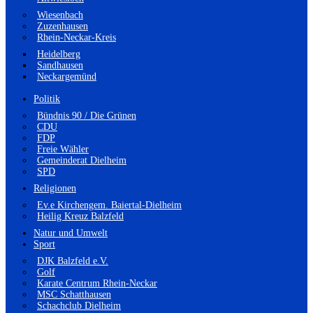
Wiesenbach
Zuzenhausen
Rhein-Neckar-Kreis
Heidelberg
Sandhausen
Neckargemünd
Politik
Bündnis 90 / Die Grünen
CDU
FDP
Freie Wähler
Gemeinderat Dielheim
SPD
Religionen
Ev.e Kirchengem. Baiertal-Dielheim
Heilig Kreuz Balzfeld
Natur und Umwelt
Sport
DJK Balzfeld e.V.
Golf
Karate Centrum Rhein-Neckar
MSC Schatthausen
Schachclub Dielheim