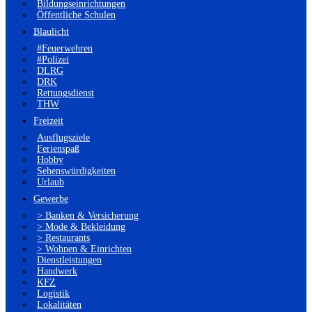
Bildungseinrichtungen
Öffentliche Schulen
Blaulicht
#Feuerwehren
#Polizei
DLRG
DRK
Rettungsdienst
THW
Freizeit
Ausflugsziele
Ferienspaß
Hobby
Sehenswürdigkeiten
Urlaub
Gewerbe
> Banken & Versicherung
> Mode & Bekleidung
> Restaurants
> Wohnen & Einrichten
Dienstleistungen
Handwerk
KFZ
Logistik
Lokalitäten