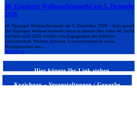
40. Eppinger Weihnachtsmarkt am 5. Dezembe
2026
40. Eppinger Weihnachtsmarkt am 5. Dezember 2026 – Jetzt anmeld
Der Eppinger Weihnachtsmarkt feiert in diesem Jahr seine 40. Auflag
und lebt auch 2026 wieder vom Engagement der örtlichen
Gemeinschaft. Vereine, Schulen, Gewerbetreibende sowie
Privatpersonen aus...
Weiterlesen
Hier könnte Ihr Link stehen
Kraichgau – Veranstaltungen / Gewerbe