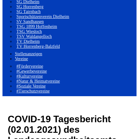
SG Dielheim
SG Horrenberg
SG Tairnbach
Sportschützenverein Dielheim
SV Sandhausen
TSG 1899 Hoffenheim
TSG Wiesloch
TSV Waldangelloch
TV Dielheim
TV Horrenberg-Balzfeld
Stellenanzeigen
Vereine
#Fördervereine
#Gewerbevereine
#Kulturvereine
#Natur & Heimatvereine
#Soziale Vereine
#Tierschutzvereine
COVID-19 Tagesbericht
(02.01.2021) des