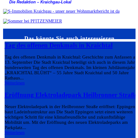
Die Redaktion – Kraichgau-Lokal
Das könnte Sie auch interessieren…
Tag des offenen Denkmals in Kraichtal
Tag des offenen Denkmals in Kraichtal: Geschichte zum Anfassen a
13. September Die Stadt Kraichtal beteiligt sich auch in diesem Jahr
bundesweiten Tag des offenen Denkmals. Im kleinen Jubiläumsjahr
„KRAICHTAL BLÜHT“ – 55 Jahre Stadt Kraichtal und 50 Jahre
Rathaus...
Weiterlesen
Eröffnung Elektroladepark Heilbronner Straße
Neuer Elektroladepark in der Heilbronner Straße eröffnet: Eppingen
baut Ladeinfrastruktur aus Die Stadt Eppingen setzt einen weiteren
wichtigen Schritt für eine klimafreundliche und zukunftsfähige
Mobilität um. Mit der Eröffnung des neuen Elektroladeparks am
Parkplatz...
Weiterlesen