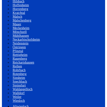
Hilsbach
Hoffenheim
Horrenberg
Kraichtal
Malsch
Malschenberg
Mauer
Meckesheim
Mönchzell
Mühlhausen
Neckarbischofsheim
Neidenstein
Östringen
Pfinztal
Rettigheim
Rauenberg
Reichartshausen
Reihen
Rohrbach
Rotenberg
Sinsheim
Spechbach
Steinsfurt
Waldangelloch
Walldorf
Weiler
Wiesloch
Altwiesloch