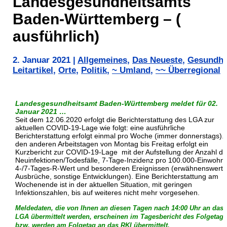
Landesgesundheitsamts
Baden-Württemberg – (
ausführlich)
2. Januar 2021
|
Allgemeines
,
Das Neueste
,
Gesundhe
Leitartikel
,
Orte
,
Politik
,
~ Umland
,
~~ Überregional
Landesgesundheitsamt Baden-Württemberg meldet für 02.
Januar 2021
…
Seit dem 12.06.2020 erfolgt die Berichterstattung des LGA zur
aktuellen COVID-19-Lage wie folgt: eine ausführliche
Berichterstattung erfolgt einmal pro Woche (immer donnerstags).
den anderen Arbeitstagen von Montag bis Freitag erfolgt ein
Kurzbericht zur COVID-19-Lage mit der Aufstellung der Anzahl de
Neuinfektionen/Todesfälle, 7-Tage-Inzidenz pro 100.000-Einwohne
4-/7-Tages-R-Wert und besonderen Ereignissen (erwähnenswerte
Ausbrüche, sonstige Entwicklungen). Eine Berichterstattung am
Wochenende ist in der aktuellen Situation, mit geringen
Infektionszahlen, bis auf weiteres nicht mehr vorgesehen.
Meldedaten, die von Ihnen an diesen Tagen nach 14:00 Uhr an das
LGA übermittelt werden, erscheinen im Tagesbericht des Folgetag
bzw. werden am Folgetag an das RKI übermittelt.