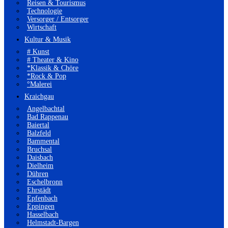
Reisen & Tourismus
Technologie
Versorger / Entsorger
Wirtschaft
Kultur & Musik
# Kunst
# Theater & Kino
*Klassik & Chöre
*Rock & Pop
°Malerei
Kraichgau
Angelbachtal
Bad Rappenau
Baiertal
Balzfeld
Bammental
Bruchsal
Daisbach
Dielheim
Dühren
Eschelbronn
Ehrstädt
Epfenbach
Eppingen
Hasselbach
Helmstadt-Bargen