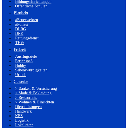
Bildungseinrichtungen
Öffentliche Schulen
Blaulicht
#Feuerwehren
#Polizei
DLRG
DRK
Rettungsdienst
THW
Freizeit
Ausflugsziele
Ferienspaß
Hobby
Sehenswürdigkeiten
Urlaub
Gewerbe
> Banken & Versicherung
> Mode & Bekleidung
> Restaurants
> Wohnen & Einrichten
Dienstleistungen
Handwerk
KFZ
Logistik
Lokalitäten