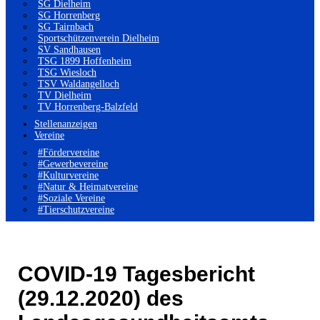
SG Dielheim
SG Horrenberg
SG Tairnbach
Sportschützenverein Dielheim
SV Sandhausen
TSG 1899 Hoffenheim
TSG Wiesloch
TSV Waldangelloch
TV Dielheim
TV Horrenberg-Balzfeld
Stellenanzeigen
Vereine
#Fördervereine
#Gewerbevereine
#Kulturvereine
#Natur & Heimatvereine
#Soziale Vereine
#Tierschutzvereine
COVID-19 Tagesbericht
(29.12.2020) des