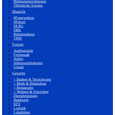
Bildungseinrichtungen
Öffentliche Schulen
Blaulicht
#Feuerwehren
#Polizei
DLRG
DRK
Rettungsdienst
THW
Freizeit
Ausflugsziele
Ferienspaß
Hobby
Sehenswürdigkeiten
Urlaub
Gewerbe
> Banken & Versicherung
> Mode & Bekleidung
> Restaurants
> Wohnen & Einrichten
Dienstleistungen
Handwerk
KFZ
Logistik
Lokalitäten