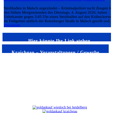
Strohballen in Malsch angezündet – Kriminalpolizei sucht Zeugen In
den frühen Morgenstunden des Dienstags, 4. August 2026, haben
Unbekannte gegen 3:45 Uhr einen Strohballen auf den Kräheckerwe
im Feldgebiet südlich der Rotenberger Straße in Malsch gerollt und...
Weiterlesen
Hier könnte Ihr Link stehen
Kraichgau – Veranstaltungen / Gewerbe