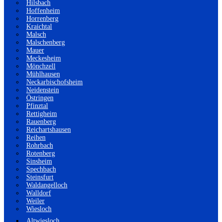
Hilsbach
Hoffenheim
Horrenberg
Kraichtal
Malsch
Malschenberg
Mauer
Meckesheim
Mönchzell
Mühlhausen
Neckarbischofsheim
Neidenstein
Östringen
Pfinztal
Rettigheim
Rauenberg
Reichartshausen
Reihen
Rohrbach
Rotenberg
Sinsheim
Spechbach
Steinsfurt
Waldangelloch
Walldorf
Weiler
Wiesloch
Altwiesloch