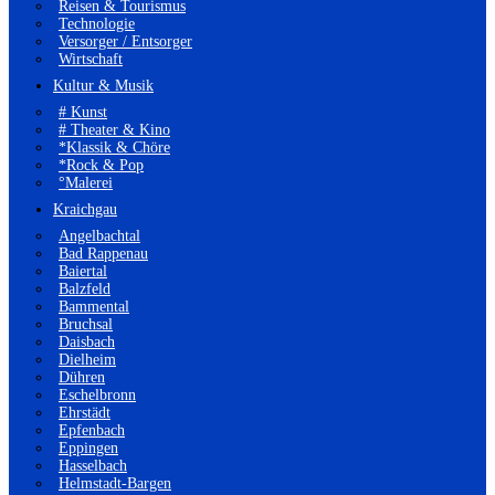
Reisen & Tourismus
Technologie
Versorger / Entsorger
Wirtschaft
Kultur & Musik
# Kunst
# Theater & Kino
*Klassik & Chöre
*Rock & Pop
°Malerei
Kraichgau
Angelbachtal
Bad Rappenau
Baiertal
Balzfeld
Bammental
Bruchsal
Daisbach
Dielheim
Dühren
Eschelbronn
Ehrstädt
Epfenbach
Eppingen
Hasselbach
Helmstadt-Bargen