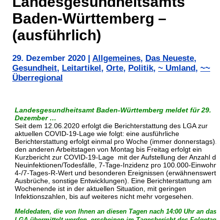
Landesgesundheitsamts
Baden-Württemberg –
(ausführlich)
29. Dezember 2020
|
Allgemeines
,
Das Neueste
,
Gesundheit
,
Leitartikel
,
Orte
,
Politik
,
~ Umland
,
~~
Überregional
Landesgesundheitsamt Baden-Württemberg meldet für 29.
Dezember
…
Seit dem 12.06.2020 erfolgt die Berichterstattung des LGA zur
aktuellen COVID-19-Lage wie folgt: eine ausführliche
Berichterstattung erfolgt einmal pro Woche (immer donnerstags).
den anderen Arbeitstagen von Montag bis Freitag erfolgt ein
Kurzbericht zur COVID-19-Lage mit der Aufstellung der Anzahl de
Neuinfektionen/Todesfälle, 7-Tage-Inzidenz pro 100.000-Einwohne
4-/7-Tages-R-Wert und besonderen Ereignissen (erwähnenswerte
Ausbrüche, sonstige Entwicklungen). Eine Berichterstattung am
Wochenende ist in der aktuellen Situation, mit geringen
Infektionszahlen, bis auf weiteres nicht mehr vorgesehen.
Meldedaten, die von Ihnen an diesen Tagen nach 14:00 Uhr an das
LGA übermittelt werden, erscheinen im Tagesbericht des Folgetag