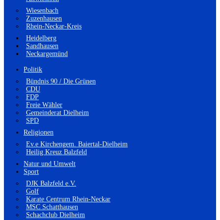
Wiesenbach
Zuzenhausen
Rhein-Neckar-Kreis
Heidelberg
Sandhausen
Neckargemünd
Politik
Bündnis 90 / Die Grünen
CDU
FDP
Freie Wähler
Gemeinderat Dielheim
SPD
Religionen
Ev.e Kirchengem. Baiertal-Dielheim
Heilig Kreuz Balzfeld
Natur und Umwelt
Sport
DJK Balzfeld e.V.
Golf
Karate Centrum Rhein-Neckar
MSC Schatthausen
Schachclub Dielheim