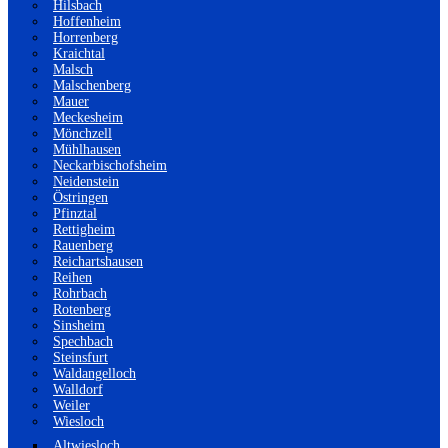
Hilsbach
Hoffenheim
Horrenberg
Kraichtal
Malsch
Malschenberg
Mauer
Meckesheim
Mönchzell
Mühlhausen
Neckarbischofsheim
Neidenstein
Östringen
Pfinztal
Rettigheim
Rauenberg
Reichartshausen
Reihen
Rohrbach
Rotenberg
Sinsheim
Spechbach
Steinsfurt
Waldangelloch
Walldorf
Weiler
Wiesloch
Altwiesloch