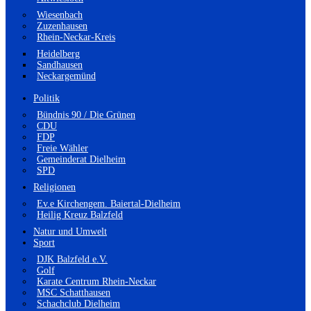
Wiesenbach
Zuzenhausen
Rhein-Neckar-Kreis
Heidelberg
Sandhausen
Neckargemünd
Politik
Bündnis 90 / Die Grünen
CDU
FDP
Freie Wähler
Gemeinderat Dielheim
SPD
Religionen
Ev.e Kirchengem. Baiertal-Dielheim
Heilig Kreuz Balzfeld
Natur und Umwelt
Sport
DJK Balzfeld e.V.
Golf
Karate Centrum Rhein-Neckar
MSC Schatthausen
Schachclub Dielheim