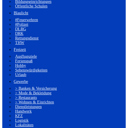
Bildungseinrichtungen
Öffentliche Schulen
Blaulicht
#Feuerwehren
#Polizei
DLRG
DRK
Rettungsdienst
THW
Freizeit
Ausflugsziele
Ferienspaß
Hobby
Sehenswürdigkeiten
Urlaub
Gewerbe
> Banken & Versicherung
> Mode & Bekleidung
> Restaurants
> Wohnen & Einrichten
Dienstleistungen
Handwerk
KFZ
Logistik
Lokalitäten