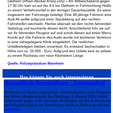
Dielheim (Rhein-Neckar-Kreis) (ots)
– Am Mittwochabend gegen
17:30 Uhr kam es auf der A 6 bei Dielheim in Fahrtrichtung Heilbr
zu einem Verkehrsunfall in der dortigen Dauerbaustelle. Es waren
insgesamt vier Fahrzeuge beteiligt. Eine 48-jährige Fahrerin eines
Audi A6 wollte aufgrund einer Staubildung auf den rechten
Fahrstreifen wechseln. Hierbei übersah sie den rechts fahrenden
Sattelzug und touchierte diesen leicht. Anschließend fuhr sie auf 
vor ihr fahrenden Peugeot auf und schob diesen auf einen Merce
Kombi auf. Die Fahrerin des Audis wurde mit leichteren Verletzun
in eine nahegelegene Klinik eingeliefert. Die restlichen
Unfallbeteiligten blieben unverletzt. Es entstand Sachschaden in
Höhe von ca. 20.000.- Euro. Aufgrund des Unfalls kam es zeitwei
zu einem Rückstau von neun Kilometern Länge.
Quelle: Polizeipräsidium Mannheim
Das könnte Sie auch interessieren…
Mutmaßliche Brandstiftung – Zeugenaufruf
Strohballen in Malsch angezündet – Kriminalpolizei sucht Zeugen In
den frühen Morgenstunden des Dienstags, 4. August 2026, haben
Unbekannte gegen 3:45 Uhr einen Strohballen auf den Kräheckerwe
im Feldgebiet südlich der Rotenberger Straße in Malsch gerollt und...
Weiterlesen