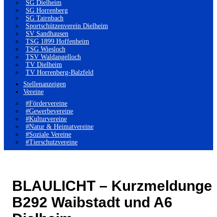
SG Dielheim
SG Horrenberg
SG Tairnbach
Sportschützenverein Dielheim
SV Sandhausen
TSG 1899 Hoffenheim
TSG Wiesloch
TSV Waldangelloch
TV Dielheim
TV Horrenberg-Balzfeld
Stellenanzeigen
Vereine
#Fördervereine
#Gewerbevereine
#Kulturvereine
#Natur & Heimatvereine
#Soziale Vereine
#Tierschutzvereine
BLAULICHT – Kurzmeldunge
B292 Waibstadt und A6