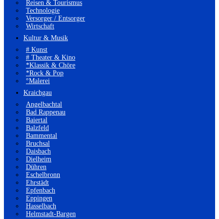
Reisen & Tourismus
Technologie
Versorger / Entsorger
Wirtschaft
Kultur & Musik
# Kunst
# Theater & Kino
*Klassik & Chöre
*Rock & Pop
°Malerei
Kraichgau
Angelbachtal
Bad Rappenau
Baiertal
Balzfeld
Bammental
Bruchsal
Daisbach
Dielheim
Dühren
Eschelbronn
Ehrstädt
Epfenbach
Eppingen
Hasselbach
Helmstadt-Bargen