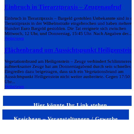
Einbruch in Tierarztpraxis – Zeugenaufruf
Einbruch in Tierarztpraxis – Bargeld gestohlen Unbekannte sind in e
Tierarztpraxis in der Wilhelmstraße eingebrochen und haben mehrere
Hundert Euro Bargeld gestohlen. Die Tat ereignete sich zwischen
Mittwoch, 12 Uhr, und Donnerstag, 15:45 Uhr. Nach Angaben der...
Weiterlesen
Flächenbrand um Aussichtspunkt Heiligenstein
Vegetationsbrand am Heiligenstein – Zeuge verhindert Schlimmeres 
aufmerksamer Zeuge hat am Donnerstagabend durch sein schnelles
Eingreifen dazu beigetragen, dass sich ein Vegetationsbrand am
Aussichtspunkt Heiligenstein nicht weiter ausbreitete. Gegen 17:50
Uhr...
Weiterlesen
Hier könnte Ihr Link stehen
Kraichgau – Veranstaltungen / Gewerbe