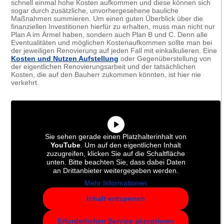
schnell einmal hohe Kosten aufkommen und diese können sich
sogar durch zusätzliche, unvorhergesehene bauliche
Maßnahmen summieren. Um einen guten Überblick über die
finanziellen Investitionen hierfür zu erhalten, muss man nicht nur
Plan A im Ärmel haben, sondern auch Plan B und C. Denn alle
Eventualitäten und möglichen Kostenaufkommen sollte man bei
der jeweiligen Renovierung auf jeden Fall mit einkalkulieren. Eine
Kosten und Nutzen Aufstellung
oder Gegenüberstellung von
der eigentlichen Renovierungsarbeit und der tatsächlichen
Kosten, die auf den Bauherr zukommen könnten, ist hier nie
verkehrt.
Sie sehen gerade einen Platzhalterinhalt von
YouTube
. Um auf den eigentlichen Inhalt
zuzugreifen, klicken Sie auf die Schaltfläche
unten. Bitte beachten Sie, dass dabei Daten
an Drittanbieter weitergegeben werden.
Mehr Informationen
Inhalt entsperren
Erforderlichen Service akzeptieren