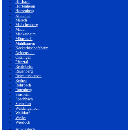
Hilsbach
Hoffenheim
Horrenberg
Kraichtal
Malsch
Malschenberg
Mauer
Meckesheim
Mönchzell
Mühlhausen
Neckarbischofsheim
Neidenstein
Östringen
Pfinztal
Rettigheim
Rauenberg
Reichartshausen
Reihen
Rohrbach
Rotenberg
Sinsheim
Spechbach
Steinsfurt
Waldangelloch
Walldorf
Weiler
Wiesloch
Altwiesloch