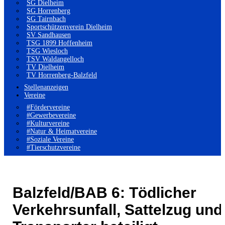
SG Dielheim
SG Horrenberg
SG Tairnbach
Sportschützenverein Dielheim
SV Sandhausen
TSG 1899 Hoffenheim
TSG Wiesloch
TSV Waldangelloch
TV Dielheim
TV Horrenberg-Balzfeld
Stellenanzeigen
Vereine
#Fördervereine
#Gewerbevereine
#Kulturvereine
#Natur & Heimatvereine
#Soziale Vereine
#Tierschutzvereine
Balzfeld/BAB 6: Tödlicher
Verkehrsunfall, Sattelzug und