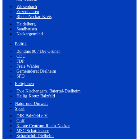
Wiesenbach
Zuzenhausen
Rhein-Neckar-Kreis
Heidelberg
Sandhausen
Neckargemünd
Politik
Bündnis 90 / Die Grünen
CDU
FDP
Freie Wähler
Gemeinderat Dielheim
SPD
Religionen
Ev.e Kirchengem. Baiertal-Dielheim
Heilig Kreuz Balzfeld
Natur und Umwelt
Sport
DJK Balzfeld e.V.
Golf
Karate Centrum Rhein-Neckar
MSC Schatthausen
Schachclub Dielheim