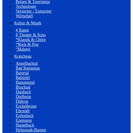
Reisen & Tourismus
Technologie
Versorger / Entsorger
Wirtschaft
Kultur & Musik
# Kunst
# Theater & Kino
*Klassik & Chöre
*Rock & Pop
°Malerei
Kraichgau
Angelbachtal
Bad Rappenau
Baiertal
Balzfeld
Bammental
Bruchsal
Daisbach
Dielheim
Dühren
Eschelbronn
Ehrstädt
Epfenbach
Eppingen
Hasselbach
Helmstadt-Bargen