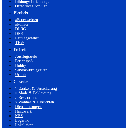
Bildungseinrichtungen
Öffentliche Schulen
Blaulicht
#Feuerwehren
#Polizei
DLRG
DRK
Rettungsdienst
THW
Freizeit
Ausflugsziele
Ferienspaß
Hobby
Sehenswürdigkeiten
Urlaub
Gewerbe
> Banken & Versicherung
> Mode & Bekleidung
> Restaurants
> Wohnen & Einrichten
Dienstleistungen
Handwerk
KFZ
Logistik
Lokalitäten