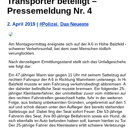
Transporter beteiligt –
Pressemeldung Nr. 4
2. April 2019
|
#Polizei
,
Das Neueste
Am Montagvormittag ereignete sich auf der A 6 in Höhe Balzfeld e
schwerer Verkehrsunfall, bei dem zwei Menschen tödlich
verunglückten.
Nach derzeitigem Ermittlungsstand stellt sich das Unfallgeschehe
wie folgt dar:
Ein 47-jähriger Mann war gegen 11 Uhr mit seinem Sattelzug auf 
rechten Fahrspur der A 6 in Richtung Mannheim unterwegs. In H
Balzfeld musste er sein Fahrzeug verkehrsbedingt abbremsen. A
der dahinter befindliche Seat musste bremsen. Ein folgender 25-
jähriger Kleinlasterfahrer, der unmittelbar zuvor vom mittleren auf
den rechten Fahrstreifen gewechselt hatte, fuhr in der weiteren
Folge, aus bislang unbekannten Gründen, ungebremst auf den S
auf und schob diesen unter den Auflieger des bereits stehenden
Sattelzugs auf. Dabei fing der Seat sofort Feuer. Die 53-jährige
Fahrerin des Seat, ihre 80-jährige Beifahrerin sowie ein Hund, der
sich ebenfalls im Auto befunden haben soll, kamen hierbei zu Tod
Der 25-jährige Fahrer des Kleinlasters erlitt schwere Verletzungen