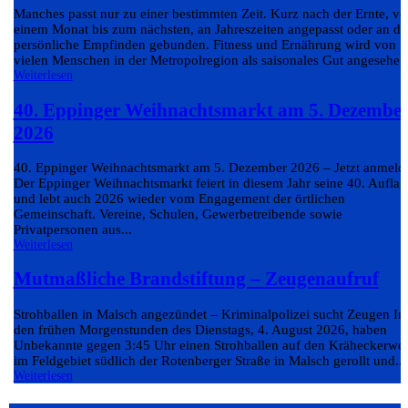
Manches passt nur zu einer bestimmten Zeit. Kurz nach der Ernte, v
einem Monat bis zum nächsten, an Jahreszeiten angepasst oder an da
persönliche Empfinden gebunden. Fitness und Ernährung wird von
vielen Menschen in der Metropolregion als saisonales Gut angesehen.
Weiterlesen
40. Eppinger Weihnachtsmarkt am 5. Dezembe
2026
40. Eppinger Weihnachtsmarkt am 5. Dezember 2026 – Jetzt anmeld
Der Eppinger Weihnachtsmarkt feiert in diesem Jahr seine 40. Auflag
und lebt auch 2026 wieder vom Engagement der örtlichen
Gemeinschaft. Vereine, Schulen, Gewerbetreibende sowie
Privatpersonen aus...
Weiterlesen
Mutmaßliche Brandstiftung – Zeugenaufruf
Strohballen in Malsch angezündet – Kriminalpolizei sucht Zeugen In
den frühen Morgenstunden des Dienstags, 4. August 2026, haben
Unbekannte gegen 3:45 Uhr einen Strohballen auf den Kräheckerwe
im Feldgebiet südlich der Rotenberger Straße in Malsch gerollt und...
Weiterlesen