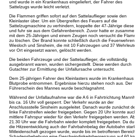
und wurde in ein Krankenhaus eingeliefert, der Fahrer des
Sattelzugs wurde leicht verletzt.
Die Flammen griffen sofort auf den Sattelauflieger sowie den
Kleinlaster über. Um ein Übergreifen des Feuers auf die
Sattelzugmaschine zu verhindern, koppelte der 47-Jährige diese 
und fuhr sie aus dem Gefahrenbereich. Zuvor hatte er zusammen
mit dem 25-Jährigen und einem Zeugen noch versucht die Flam
zu löschen. Der Brand konnte schließlich durch die Feuerwehren
Wiesloch und Sinsheim, die mit 10 Fahrzeugen und 37 Wehrleute
vor Ort eingesetzt waren, gelöscht werden.
Die beiden Fahrzeuge und der Sattelauflieger, die vollständig
ausgebrannt waren, wurden sichergestellt. Diese werden durch
Gutachter zur Ermittlung der Unfallursache untersucht.
Dem 25-jährigen Fahrer des Kleinlasters wurde im Krankenhaus e
Blutprobe entnommen. Ergebnisse hierzu stehen noch aus. Der
Führerschein des Mannes wurde beschlagnahmt.
Während der Unfallaufnahme war die A 6 in Fahrtrichtung Mannh
bis ca. 16 Uhr voll gesperrt. Der Verkehr wurde an der
Anschlussstelle Sinsheim ausgeleitet. Danach wurde zunächst der
linke Fahrstreifen wieder freigegeben. Gegen 20 Uhr konnte auch
mittlere Fahrspur wieder für den Verkehr freigegeben werden. Ab 
21.30 Uhr war die Fahrbahn wieder komplett freigegeben. Da dur
die Hitzeentwicklung auch der Fahrbahnbelag der Autobahn stark 
Mitleidenschaft gezogen wurde, wurde bis im betroffenen Bereich
Schadensbehebung eine Geschwindigkeitsbegrenzung auf 60 km