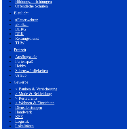
Bildungseinrichtungen
Öffentliche Schulen
Blaulicht
#Feuerwehren
#Polizei
DLRG
DRK
Rettungsdienst
THW
Freizeit
Ausflugsziele
Ferienspaß
Hobby
Sehenswürdigkeiten
Urlaub
Gewerbe
> Banken & Versicherung
> Mode & Bekleidung
> Restaurants
> Wohnen & Einrichten
Dienstleistungen
Handwerk
KFZ
Logistik
Lokalitäten