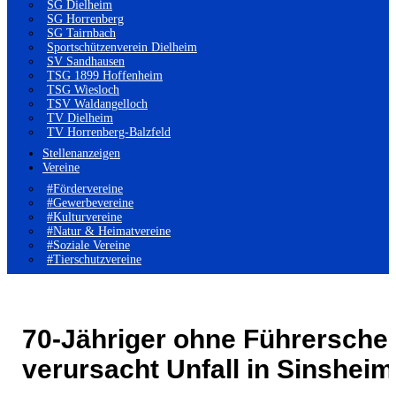
SG Dielheim
SG Horrenberg
SG Tairnbach
Sportschützenverein Dielheim
SV Sandhausen
TSG 1899 Hoffenheim
TSG Wiesloch
TSV Waldangelloch
TV Dielheim
TV Horrenberg-Balzfeld
Stellenanzeigen
Vereine
#Fördervereine
#Gewerbevereine
#Kulturvereine
#Natur & Heimatvereine
#Soziale Vereine
#Tierschutzvereine
70-Jähriger ohne Führersche
verursacht Unfall in Sinsheim