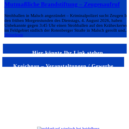
Mutmaßliche Brandstiftung – Zeugenaufruf
Strohballen in Malsch angezündet – Kriminalpolizei sucht Zeugen In
den frühen Morgenstunden des Dienstags, 4. August 2026, haben
Unbekannte gegen 3:45 Uhr einen Strohballen auf den Kräheckerwe
im Feldgebiet südlich der Rotenberger Straße in Malsch gerollt und...
Weiterlesen
Hier könnte Ihr Link stehen
Kraichgau – Veranstaltungen / Gewerbe