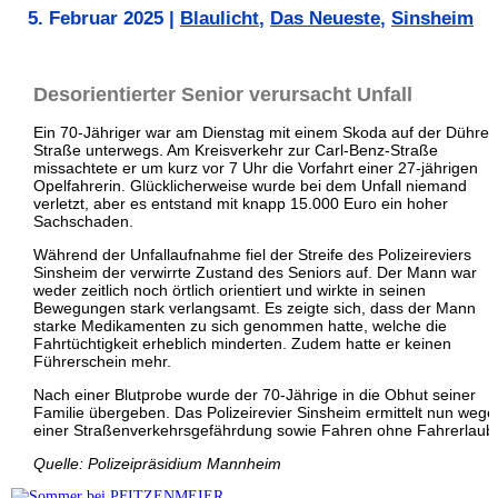
5. Februar 2025
|
Blaulicht
,
Das Neueste
,
Sinsheim
Desorientierter Senior verursacht Unfall
Ein 70-Jähriger war am Dienstag mit einem Skoda auf der Dühren
Straße unterwegs. Am Kreisverkehr zur Carl-Benz-Straße
missachtete er um kurz vor 7 Uhr die Vorfahrt einer 27-jährigen
Opelfahrerin. Glücklicherweise wurde bei dem Unfall niemand
verletzt, aber es entstand mit knapp 15.000 Euro ein hoher
Sachschaden.
Während der Unfallaufnahme fiel der Streife des Polizeireviers
Sinsheim der verwirrte Zustand des Seniors auf. Der Mann war
weder zeitlich noch örtlich orientiert und wirkte in seinen
Bewegungen stark verlangsamt. Es zeigte sich, dass der Mann
starke Medikamenten zu sich genommen hatte, welche die
Fahrtüchtigkeit erheblich minderten. Zudem hatte er keinen
Führerschein mehr.
Nach einer Blutprobe wurde der 70-Jährige in die Obhut seiner
Familie übergeben. Das Polizeirevier Sinsheim ermittelt nun wege
einer Straßenverkehrsgefährdung sowie Fahren ohne Fahrerlaubn
Quelle: Polizeipräsidium Mannheim