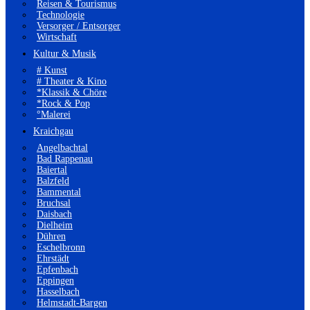
Reisen & Tourismus
Technologie
Versorger / Entsorger
Wirtschaft
Kultur & Musik
# Kunst
# Theater & Kino
*Klassik & Chöre
*Rock & Pop
°Malerei
Kraichgau
Angelbachtal
Bad Rappenau
Baiertal
Balzfeld
Bammental
Bruchsal
Daisbach
Dielheim
Dühren
Eschelbronn
Ehrstädt
Epfenbach
Eppingen
Hasselbach
Helmstadt-Bargen