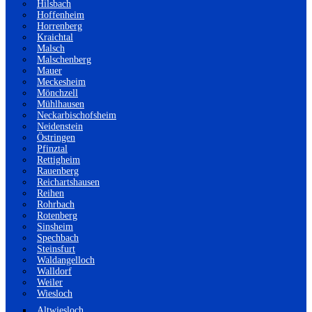
Hilsbach
Hoffenheim
Horrenberg
Kraichtal
Malsch
Malschenberg
Mauer
Meckesheim
Mönchzell
Mühlhausen
Neckarbischofsheim
Neidenstein
Östringen
Pfinztal
Rettigheim
Rauenberg
Reichartshausen
Reihen
Rohrbach
Rotenberg
Sinsheim
Spechbach
Steinsfurt
Waldangelloch
Walldorf
Weiler
Wiesloch
Altwiesloch