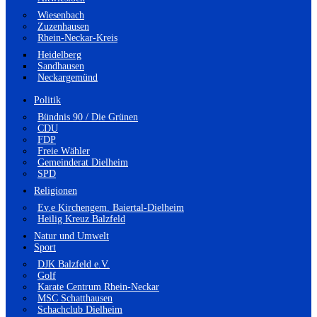
Wiesenbach
Zuzenhausen
Rhein-Neckar-Kreis
Heidelberg
Sandhausen
Neckargemünd
Politik
Bündnis 90 / Die Grünen
CDU
FDP
Freie Wähler
Gemeinderat Dielheim
SPD
Religionen
Ev.e Kirchengem. Baiertal-Dielheim
Heilig Kreuz Balzfeld
Natur und Umwelt
Sport
DJK Balzfeld e.V.
Golf
Karate Centrum Rhein-Neckar
MSC Schatthausen
Schachclub Dielheim