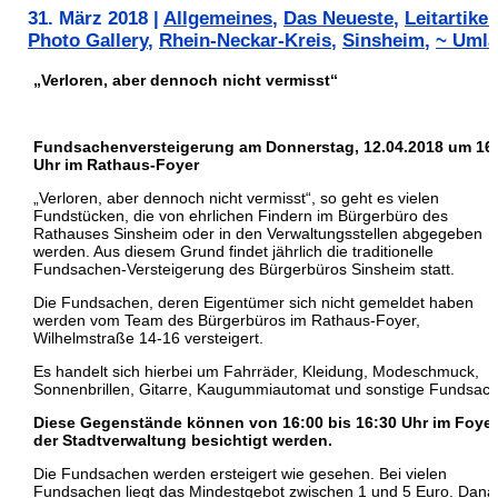
31. März 2018
|
Allgemeines
,
Das Neueste
,
Leitartikel
Photo Gallery
,
Rhein-Neckar-Kreis
,
Sinsheim
,
~ Uml
„Verloren, aber dennoch nicht vermisst“
Fundsachenversteigerung am Donnerstag, 12.04.2018 um 16
Uhr im Rathaus-Foyer
„Verloren,
aber dennoch nicht vermisst“, so geht es vielen
Fundstücken, die von ehrlichen Findern im Bürgerbüro des
Rathauses Sinsheim oder in den Verwaltungsstellen abgegeben
werden. Aus diesem Grund findet jährlich die traditionelle
Fundsachen-Versteigerung des Bürgerbüros Sinsheim statt.
Die Fundsachen, deren Eigentümer sich nicht gemeldet haben
werden vom Team des Bürgerbüros im Rathaus-Foyer,
Wilhelmstraße 14-16 versteigert.
Es handelt sich hierbei um Fahrräder, Kleidung, Modeschmuck,
Sonnenbrillen, Gitarre, Kaugummiautomat und sonstige Fundsac
Diese Gegenstände können von 16:00 bis 16:30 Uhr im Foyer
der Stadtverwaltung besichtigt werden.
Die Fundsachen werden ersteigert wie gesehen. Bei vielen
Fundsachen liegt das Mindestgebot zwischen 1 und 5 Euro. Dana