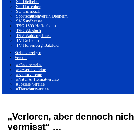
SG Dielheim
SG Horrenberg
SG Tairnbach
Sportschützenverein Dielheim
SV Sandhausen
TSG 1899 Hoffenheim
TSG Wiesloch
TSV Waldangelloch
TV Dielheim
TV Horrenberg-Balzfeld
Stellenanzeigen
Vereine
#Fördervereine
#Gewerbevereine
#Kulturvereine
#Natur & Heimatvereine
#Soziale Vereine
#Tierschutzvereine
„Verloren, aber dennoch nich
vermisst“ …