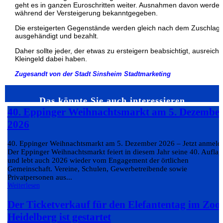
geht es in ganzen Euroschritten weiter. Ausnahmen davon werde
während der Versteigerung bekanntgegeben.
Die ersteigerten Gegenstände werden gleich nach dem Zuschlag
ausgehändigt und bezahlt.
Daher sollte jeder, der etwas zu ersteigern beabsichtigt, ausreich
Kleingeld dabei haben.
Zugesandt von der Stadt Sinsheim Stadtmarketing
Das könnte Sie auch interessieren…
40. Eppinger Weihnachtsmarkt am 5. Dezembe
2026
40. Eppinger Weihnachtsmarkt am 5. Dezember 2026 – Jetzt anmeld
Der Eppinger Weihnachtsmarkt feiert in diesem Jahr seine 40. Auflag
und lebt auch 2026 wieder vom Engagement der örtlichen
Gemeinschaft. Vereine, Schulen, Gewerbetreibende sowie
Privatpersonen aus...
Weiterlesen
Der Ticketverkauf für den Elefantentag im Zoo
Heidelberg ist gestartet