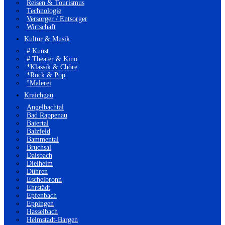
Reisen & Tourismus
Technologie
Versorger / Entsorger
Wirtschaft
Kultur & Musik
# Kunst
# Theater & Kino
*Klassik & Chöre
*Rock & Pop
°Malerei
Kraichgau
Angelbachtal
Bad Rappenau
Baiertal
Balzfeld
Bammental
Bruchsal
Daisbach
Dielheim
Dühren
Eschelbronn
Ehrstädt
Epfenbach
Eppingen
Hasselbach
Helmstadt-Bargen