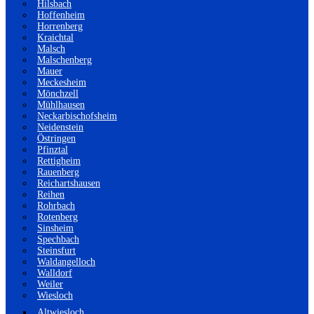
Hilsbach
Hoffenheim
Horrenberg
Kraichtal
Malsch
Malschenberg
Mauer
Meckesheim
Mönchzell
Mühlhausen
Neckarbischofsheim
Neidenstein
Östringen
Pfinztal
Rettigheim
Rauenberg
Reichartshausen
Reihen
Rohrbach
Rotenberg
Sinsheim
Spechbach
Steinsfurt
Waldangelloch
Walldorf
Weiler
Wiesloch
Altwiesloch