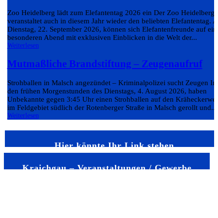
Zoo Heidelberg lädt zum Elefantentag 2026 ein Der Zoo Heidelberg
veranstaltet auch in diesem Jahr wieder den beliebten Elefantentag. 
Dienstag, 22. September 2026, können sich Elefantenfreunde auf ein
besonderen Abend mit exklusiven Einblicken in die Welt der...
Weiterlesen
Mutmaßliche Brandstiftung – Zeugenaufruf
Strohballen in Malsch angezündet – Kriminalpolizei sucht Zeugen In
den frühen Morgenstunden des Dienstags, 4. August 2026, haben
Unbekannte gegen 3:45 Uhr einen Strohballen auf den Kräheckerwe
im Feldgebiet südlich der Rotenberger Straße in Malsch gerollt und...
Weiterlesen
Hier könnte Ihr Link stehen
Kraichgau – Veranstaltungen / Gewerbe