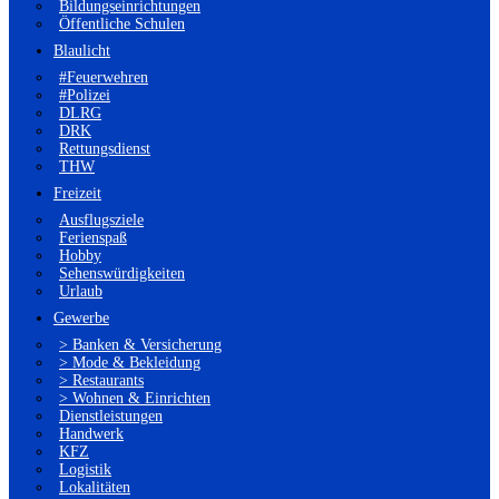
Bildungseinrichtungen
Öffentliche Schulen
Blaulicht
#Feuerwehren
#Polizei
DLRG
DRK
Rettungsdienst
THW
Freizeit
Ausflugsziele
Ferienspaß
Hobby
Sehenswürdigkeiten
Urlaub
Gewerbe
> Banken & Versicherung
> Mode & Bekleidung
> Restaurants
> Wohnen & Einrichten
Dienstleistungen
Handwerk
KFZ
Logistik
Lokalitäten