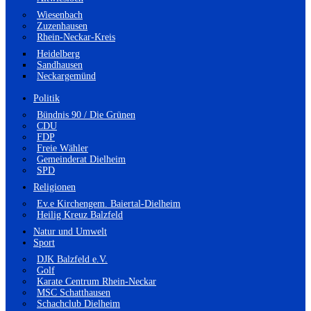
Wiesenbach
Zuzenhausen
Rhein-Neckar-Kreis
Heidelberg
Sandhausen
Neckargemünd
Politik
Bündnis 90 / Die Grünen
CDU
FDP
Freie Wähler
Gemeinderat Dielheim
SPD
Religionen
Ev.e Kirchengem. Baiertal-Dielheim
Heilig Kreuz Balzfeld
Natur und Umwelt
Sport
DJK Balzfeld e.V.
Golf
Karate Centrum Rhein-Neckar
MSC Schatthausen
Schachclub Dielheim