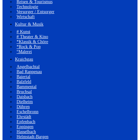
Reisen & Tourismus
Technologie
Versorger / Entsorger
Wirtschaft
Kultur & Musik
# Kunst
# Theater & Kino
*Klassik & Chöre
*Rock & Pop
°Malerei
Kraichgau
Angelbachtal
Bad Rappenau
Baiertal
Balzfeld
Bammental
Bruchsal
Daisbach
Dielheim
Dühren
Eschelbronn
Ehrstädt
Epfenbach
Eppingen
Hasselbach
Helmstadt-Bargen