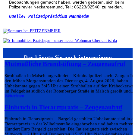
Beobachtungen gemacht haben, werden gebeten, sich beim
Polizeirevier Neckargemünd, Tel.: 06223/92540, zu melden.
Quelle: Polizeipräsidium Mannheim

Das könnte Sie auch interessieren…
Mutmaßliche Brandstiftung – Zeugenaufruf
Strohballen in Malsch angezündet – Kriminalpolizei sucht Zeugen In
den frühen Morgenstunden des Dienstags, 4. August 2026, haben
Unbekannte gegen 3:45 Uhr einen Strohballen auf den Kräheckerwe
im Feldgebiet südlich der Rotenberger Straße in Malsch gerollt und...
Weiterlesen
Einbruch in Tierarztpraxis – Zeugenaufruf
Einbruch in Tierarztpraxis – Bargeld gestohlen Unbekannte sind in e
Tierarztpraxis in der Wilhelmstraße eingebrochen und haben mehrere
Hundert Euro Bargeld gestohlen. Die Tat ereignete sich zwischen
Mittwoch, 12 Uhr, und Donnerstag, 15:45 Uhr. Nach Angaben der...