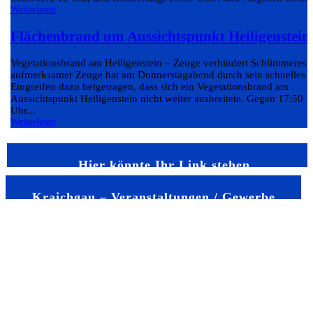
Weiterlesen
Flächenbrand um Aussichtspunkt Heiligenstein
Vegetationsbrand am Heiligenstein – Zeuge verhindert Schlimmeres 
aufmerksamer Zeuge hat am Donnerstagabend durch sein schnelles
Eingreifen dazu beigetragen, dass sich ein Vegetationsbrand am
Aussichtspunkt Heiligenstein nicht weiter ausbreitete. Gegen 17:50
Uhr...
Weiterlesen
Hier könnte Ihr Link stehen
Kraichgau – Veranstaltungen / Gewerbe