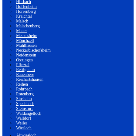
Hilsbach
Hoffenheim
Horrenberg
Kraichtal
Malsch
Malschenberg
Mauer
Meckesheim
Mönchzell
Mühlhausen
Neckarbischofsheim
Neidenstein
Östringen
Pfinztal
Rettigheim
Rauenberg
Reichartshausen
Reihen
Rohrbach
Rotenberg
Sinsheim
Spechbach
Steinsfurt
Waldangelloch
Walldorf
Weiler
Wiesloch
Altwiesloch