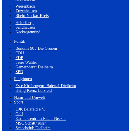
Wiesenbach
Zuzenhausen
Rhein-Neckar-Kreis
Heidelberg
Sandhausen
Neckargemünd
Politik
Bündnis 90 / Die Grünen
CDU
FDP
Freie Wähler
Gemeinderat Dielheim
SPD
Religionen
Ev.e Kirchengem. Baiertal-Dielheim
Heilig Kreuz Balzfeld
Natur und Umwelt
Sport
DJK Balzfeld e.V.
Golf
Karate Centrum Rhein-Neckar
MSC Schatthausen
Schachclub Dielheim