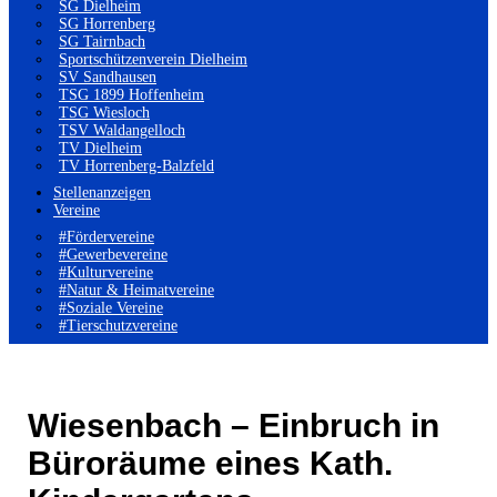
SG Dielheim
SG Horrenberg
SG Tairnbach
Sportschützenverein Dielheim
SV Sandhausen
TSG 1899 Hoffenheim
TSG Wiesloch
TSV Waldangelloch
TV Dielheim
TV Horrenberg-Balzfeld
Stellenanzeigen
Vereine
#Fördervereine
#Gewerbevereine
#Kulturvereine
#Natur & Heimatvereine
#Soziale Vereine
#Tierschutzvereine
Wiesenbach – Einbruch in
Büroräume eines Kath.