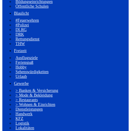
Bildungseinrichtungen
Öffentliche Schulen
Blaulicht
#Feuerwehren
#Polizei
DLRG
DRK
Rettungsdienst
THW
Freizeit
Ausflugsziele
Ferienspaß
Hobby
Sehenswürdigkeiten
Urlaub
Gewerbe
> Banken & Versicherung
> Mode & Bekleidung
> Restaurants
> Wohnen & Einrichten
Dienstleistungen
Handwerk
KFZ
Logistik
Lokalitäten