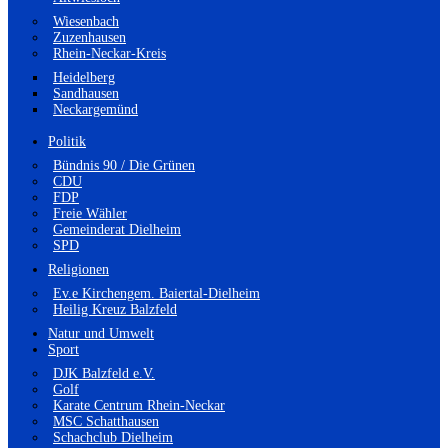
Wiesenbach
Zuzenhausen
Rhein-Neckar-Kreis
Heidelberg
Sandhausen
Neckargemünd
Politik
Bündnis 90 / Die Grünen
CDU
FDP
Freie Wähler
Gemeinderat Dielheim
SPD
Religionen
Ev.e Kirchengem. Baiertal-Dielheim
Heilig Kreuz Balzfeld
Natur und Umwelt
Sport
DJK Balzfeld e.V.
Golf
Karate Centrum Rhein-Neckar
MSC Schatthausen
Schachclub Dielheim