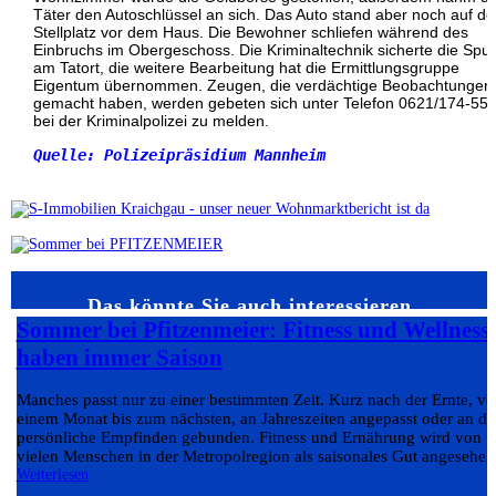
Täter den Autoschlüssel an sich. Das Auto stand aber noch auf d
Stellplatz vor dem Haus. Die Bewohner schliefen während des
Einbruchs im Obergeschoss. Die Kriminaltechnik sicherte die Spu
am Tatort, die weitere Bearbeitung hat die Ermittlungsgruppe
Eigentum übernommen. Zeugen, die verdächtige Beobachtungen
gemacht haben, werden gebeten sich unter Telefon 0621/174-55
bei der Kriminalpolizei zu melden.
Quelle: Polizeipräsidium Mannheim

Das könnte Sie auch interessieren…
Sommer bei Pfitzenmeier: Fitness und Wellness
haben immer Saison
Manches passt nur zu einer bestimmten Zeit. Kurz nach der Ernte, v
einem Monat bis zum nächsten, an Jahreszeiten angepasst oder an da
persönliche Empfinden gebunden. Fitness und Ernährung wird von
vielen Menschen in der Metropolregion als saisonales Gut angesehen.
Weiterlesen