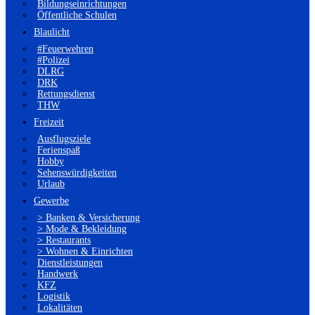
Bildungseinrichtungen
Öffentliche Schulen
Blaulicht
#Feuerwehren
#Polizei
DLRG
DRK
Rettungsdienst
THW
Freizeit
Ausflugsziele
Ferienspaß
Hobby
Sehenswürdigkeiten
Urlaub
Gewerbe
> Banken & Versicherung
> Mode & Bekleidung
> Restaurants
> Wohnen & Einrichten
Dienstleistungen
Handwerk
KFZ
Logistik
Lokalitäten