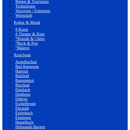
Reisen & Tourismus
Technologie
Versorger / Entsorger
Wirtschaft
Kultur & Musik
# Kunst
# Theater & Kino
*Klassik & Chöre
*Rock & Pop
°Malerei
Kraichgau
Angelbachtal
Bad Rappenau
Baiertal
Balzfeld
Bammental
Bruchsal
Daisbach
Dielheim
Dühren
Eschelbronn
Ehrstädt
Epfenbach
Eppingen
Hasselbach
Helmstadt-Bargen