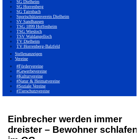
SG Dielheim
SG Horrenberg
SG Tairnbach
Sportschützenverein Dielheim
SV Sandhausen
TSG 1899 Hoffenheim
TSG Wiesloch
TSV Waldangelloch
TV Dielheim
TV Horrenberg-Balzfeld
Stellenanzeigen
Vereine
#Fördervereine
#Gewerbevereine
#Kulturvereine
#Natur & Heimatvereine
#Soziale Vereine
#Tierschutzvereine
Einbrecher werden immer
dreister – Bewohner schlafen