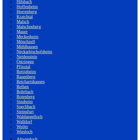
Hilsbach
Hoffenheim
Horrenberg
Kraichtal
Malsch
Malschenberg
Mauer
Meckesheim
Mönchzell
Mühlhausen
Neckarbischofsheim
Neidenstein
Östringen
Pfinztal
Rettigheim
Rauenberg
Reichartshausen
Reihen
Rohrbach
Rotenberg
Sinsheim
Spechbach
Steinsfurt
Waldangelloch
Walldorf
Weiler
Wiesloch
Altwiesloch