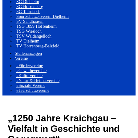
SG Dielheim
SG Horrenberg
SG Tairnbach
Sportschützenverein Dielheim
SV Sandhausen
TSG 1899 Hoffenheim
TSG Wiesloch
TSV Waldangelloch
TV Dielheim
TV Horrenberg-Balzfeld
Stellenanzeigen
Vereine
#Fördervereine
#Gewerbevereine
#Kulturvereine
#Natur & Heimatvereine
#Soziale Vereine
#Tierschutzvereine
„1250 Jahre Kraichgau –
Vielfalt in Geschichte und