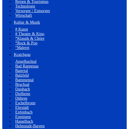
Reisen & Tourismus
Technologie
Versorger / Entsorger
Wirtschaft
Kultur & Musik
# Kunst
# Theater & Kino
*Klassik & Chöre
*Rock & Pop
°Malerei
Kraichgau
Angelbachtal
Bad Rappenau
Baiertal
Balzfeld
Bammental
Bruchsal
Daisbach
Dielheim
Dühren
Eschelbronn
Ehrstädt
Epfenbach
Eppingen
Hasselbach
Helmstadt-Bargen