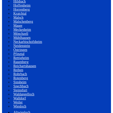
Hilsbach
Hoffenheim
Horrenberg
Kraichtal
Malsch
Malschenberg
Mauer
Meckesheim
Mönchzell
Mühlhausen
Neckarbischofsheim
Neidenstein
Östringen
Pfinztal
Rettigheim
Rauenberg
Reichartshausen
Reihen
Rohrbach
Rotenberg
Sinsheim
Spechbach
Steinsfurt
Waldangelloch
Walldorf
Weiler
Wiesloch
Altwiesloch