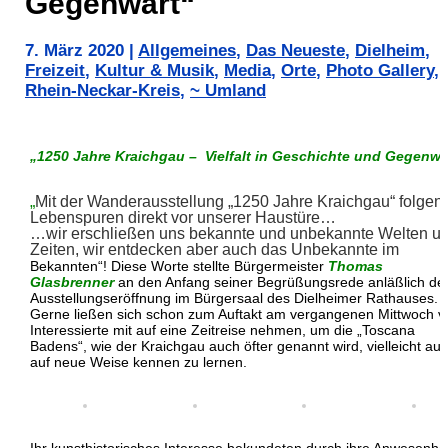
Gegenwart“
7. März 2020
|
Allgemeines
,
Das Neueste
,
Dielheim
,
Freizeit
,
Kultur & Musik
,
Media
,
Orte
,
Photo Gallery
,
Rhein-Neckar-Kreis
,
~ Umland
„1250 Jahre Kraichgau – Vielfalt in Geschichte und Gegenwa
„
Mit der Wanderausstellung „1250 Jahre Kraichgau“ folgen 
Lebenspuren direkt vor unserer Haustüre…
…wir erschließen uns bekannte und unbekannte Welten u
Zeiten, wir entdecken aber auch das Unbekannte im
Bekannten“! Diese Worte stellte Bürgermeister
Thomas
Glasbrenner
an den Anfang seiner Begrüßungsrede anläßlich de
Ausstellungseröffnung im Bürgersaal des Dielheimer Rathauses.
Gerne ließen sich schon zum Auftakt am vergangenen Mittwoch vi
Interessierte mit auf eine Zeitreise nehmen, um die „Toscana
Badens“, wie der Kraichgau auch öfter genannt wird, vielleicht au
auf neue Weise kennen zu lernen.