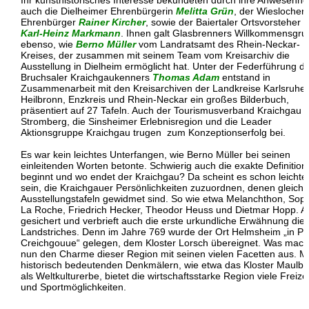
Ihr kunsthistorisches Interesse bekundeten durch ihre Anwesenhei
auch die Dielheimer Ehrenbürgerin
Melitta Grün
, der Wieslocher
Ehrenbürger
Rainer Kircher
, sowie der Baiertaler Ortsvorsteher
Karl-Heinz Markmann
. Ihnen galt Glasbrenners Willkommensgru
ebenso, wie
Berno Müller
vom Landratsamt des Rhein-Neckar-
Kreises, der zusammen mit seinem Team vom Kreisarchiv die
Ausstellung in Dielheim ermöglicht hat. Unter der Federführung d
Bruchsaler Kraichgaukenners
Thomas Adam
entstand in
Zusammenarbeit mit den Kreisarchiven der Landkreise Karlsruhe,
Heilbronn, Enzkreis und Rhein-Neckar ein großes Bilderbuch,
präsentiert auf 27 Tafeln. Auch der Tourismusverband Kraichgau
Stromberg, die Sinsheimer Erlebnisregion und die Leader
Aktionsgruppe Kraichgau trugen zum Konzeptionserfolg bei.
Es war kein leichtes Unterfangen, wie Berno Müller bei seinen
einleitenden Worten betonte. Schwierig auch die exakte Definition
beginnt und wo endet der Kraichgau? Da scheint es schon leichte
sein, die Kraichgauer Persönlichkeiten zuzuordnen, denen gleich 
Ausstellungstafeln gewidmet sind. So wie etwa Melanchthon, Sop
La Roche, Friedrich Hecker, Theodor Heuss und Dietmar Hopp. A
gesichert und verbrieft auch die erste urkundliche Erwähnung die
Landstriches. Denn im Jahre 769 wurde der Ort Helmsheim „in P
Creichgouue“ gelegen, dem Kloster Lorsch übereignet. Was mach
nun den Charme dieser Region mit seinen vielen Facetten aus. Mi
historisch bedeutenden Denkmälern, wie etwa das Kloster Maulb
als Weltkulturerbe, bietet die wirtschaftsstarke Region viele Freizei
und Sportmöglichkeiten.