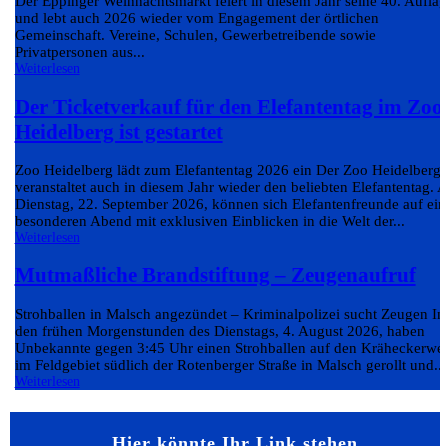
Der Eppinger Weihnachtsmarkt feiert in diesem Jahr seine 40. Auflag
und lebt auch 2026 wieder vom Engagement der örtlichen
Gemeinschaft. Vereine, Schulen, Gewerbetreibende sowie
Privatpersonen aus...
Weiterlesen
Der Ticketverkauf für den Elefantentag im Zoo
Heidelberg ist gestartet
Zoo Heidelberg lädt zum Elefantentag 2026 ein Der Zoo Heidelberg
veranstaltet auch in diesem Jahr wieder den beliebten Elefantentag. 
Dienstag, 22. September 2026, können sich Elefantenfreunde auf ein
besonderen Abend mit exklusiven Einblicken in die Welt der...
Weiterlesen
Mutmaßliche Brandstiftung – Zeugenaufruf
Strohballen in Malsch angezündet – Kriminalpolizei sucht Zeugen In
den frühen Morgenstunden des Dienstags, 4. August 2026, haben
Unbekannte gegen 3:45 Uhr einen Strohballen auf den Kräheckerwe
im Feldgebiet südlich der Rotenberger Straße in Malsch gerollt und...
Weiterlesen
Hier könnte Ihr Link stehen