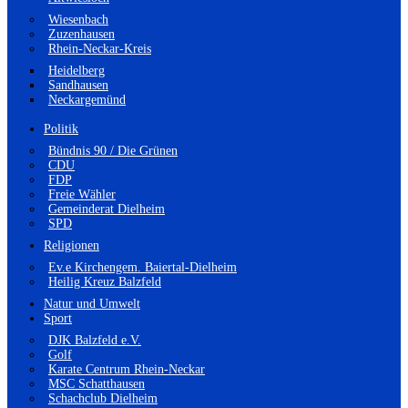
Wiesenbach
Zuzenhausen
Rhein-Neckar-Kreis
Heidelberg
Sandhausen
Neckargemünd
Politik
Bündnis 90 / Die Grünen
CDU
FDP
Freie Wähler
Gemeinderat Dielheim
SPD
Religionen
Ev.e Kirchengem. Baiertal-Dielheim
Heilig Kreuz Balzfeld
Natur und Umwelt
Sport
DJK Balzfeld e.V.
Golf
Karate Centrum Rhein-Neckar
MSC Schatthausen
Schachclub Dielheim