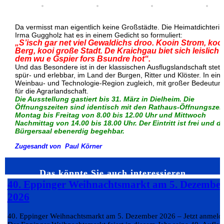
Da vermisst man eigentlich keine Großstädte. Die Heimatdichterin
Irma Guggholz hat es in einem Gedicht so formuliert:
„S’isch gar net viel Gewaldichs droo. Kooin Strom, koo
Berg, kooi große Stadt. De Kraichgau biet sich leislich 
dem wu e Gspier fors Bsundre hot“.
Und das Besondere ist in der klassischen Ausflugslandschaft steti
spür- und erlebbar, im Land der Burgen, Ritter und Klöster. In eine
Weinbau- und Technologie-Region zugleich, mit großer Bedeutun
für die Agrarlandschaft.
Die Ausstellung gastiert bis 31. März in Dielheim. Die
Öffnungszeiten sind identisch mit den Rathaus-Öffnungszei
Montag bis Freitag von 8.00 bis 12.00 Uhr und Mittwoch
Nachmittag von 14.00 bis 18.00 Uhr. Der Eintritt ist frei und d
Bürgersaal ebenerdig begehbar.
Zugesandt von Paul Körner
Das könnte Sie auch interessieren…
40. Eppinger Weihnachtsmarkt am 5. Dezembe
2026
40. Eppinger Weihnachtsmarkt am 5. Dezember 2026 – Jetzt anmeld