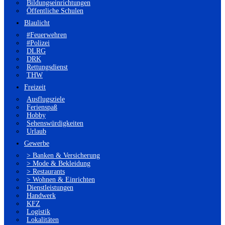
Bildungseinrichtungen
Öffentliche Schulen
Blaulicht
#Feuerwehren
#Polizei
DLRG
DRK
Rettungsdienst
THW
Freizeit
Ausflugsziele
Ferienspaß
Hobby
Sehenswürdigkeiten
Urlaub
Gewerbe
> Banken & Versicherung
> Mode & Bekleidung
> Restaurants
> Wohnen & Einrichten
Dienstleistungen
Handwerk
KFZ
Logistik
Lokalitäten