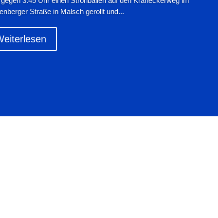
 gegen 3:45 Uhr einen Strohballen auf den Kräheckerweg im
enberger Straße in Malsch gerollt und...
eiterlesen