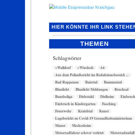
HIER KÖNNTE IHR LINK STEHE
THEMEN
Schlagwörter
>Walldorf
>Wiesloch
A6
Aus dem Polizeibericht im Redaktionsbereich ...
Bad Rappenau
Baiertal
Bammental
Blaulicht
Blaulicht Meldungen
Bruchsal
Bundesliga
Diebstahl
Dielheim
Einbruc
Einbruch in Kindergarten
Fasching
Feuerwehr
Kraichtal
Kunst
Lagebericht zu Covid-19 Gesundheitsministerium
Mauer
Meckesheim
Motorradfahrer schwer verletzt
Motorradunfall