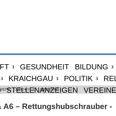
FT
GESUNDHEIT
BILDUNG
KRAICHGAU
POLITIK
RE
STELLENANZEIGEN
VEREIN
RIEFE
ARCHIV
WERBUNG
& A6 – Rettungshubschrauber -