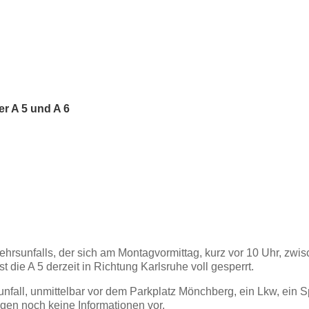
er A 5 und A 6
hrsunfalls, der sich am Montagvormittag, kurz vor 10 Uhr, zwi
 die A 5 derzeit in Richtung Karlsruhe voll gesperrt.
nfall, unmittelbar vor dem Parkplatz Mönchberg, ein Lkw, ein S
egen noch keine Informationen vor.