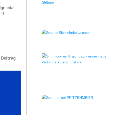
geunfall.
ung
 Beitrag
→