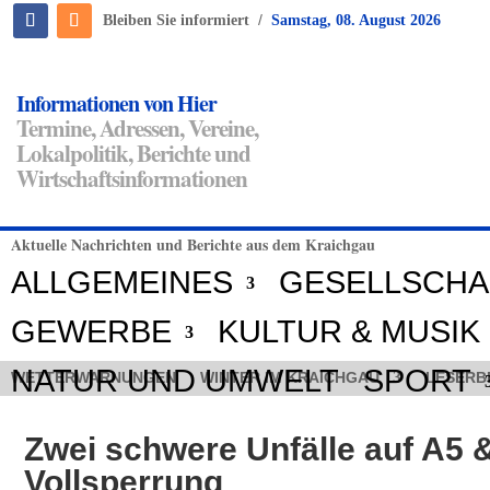
/
Bleiben Sie informiert
Samstag, 08. August 2026
Informationen von Hier
Termine, Adressen, Vereine,
Lokalpolitik, Berichte und
Wirtschaftsinformationen
Aktuelle Nachrichten und Berichte aus dem Kraichgau
ALLGEMEINES
GESELLSCHA
GEWERBE
KULTUR & MUSIK
NATUR UND UMWELT
SPORT
WETTERWARNUNGEN
WINTER IM KRAICHGAU
LESERB
Zwei schwere Unfälle auf A5 
Vollsperrung