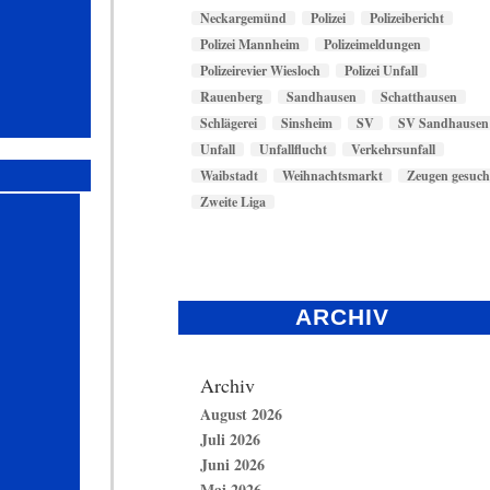
Neckargemünd
Polizei
Polizeibericht
Polizei Mannheim
Polizeimeldungen
Polizeirevier Wiesloch
Polizei Unfall
Rauenberg
Sandhausen
Schatthausen
Schlägerei
Sinsheim
SV
SV Sandhausen
Unfall
Unfallflucht
Verkehrsunfall
Waibstadt
Weihnachtsmarkt
Zeugen gesuch
Zweite Liga
ARCHIV
Archiv
August 2026
Juli 2026
Juni 2026
Mai 2026