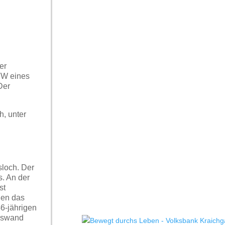
er
 VW eines
Der
, unter
sloch. Der
. An der
st
gen das
6-jährigen
auswand