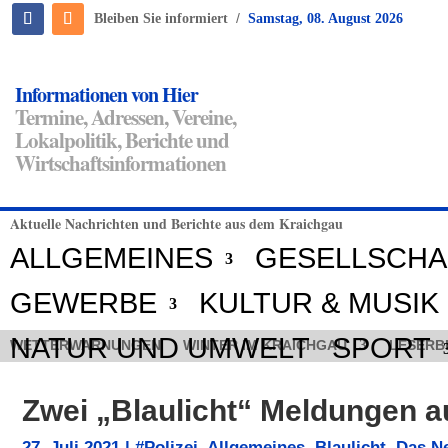
/
Bleiben Sie informiert
Samstag, 08. August 2026
Informationen von Hier
Termine, Adressen, Vereine,
Lokalpolitik, Berichte und
Wirtschaftsinformationen
Aktuelle Nachrichten und Berichte aus dem Kraichgau
ALLGEMEINES
GESELLSCHA
GEWERBE
KULTUR & MUSIK
NATUR UND UMWELT
SPORT
WETTERWARNUNGEN
WINTER IM KRAICHGAU
LESERB
Zwei „Blaulicht“ Meldungen 
27. Juli 2021
|
#Polizei
,
Allgemeines
,
Blaulicht
,
Das N