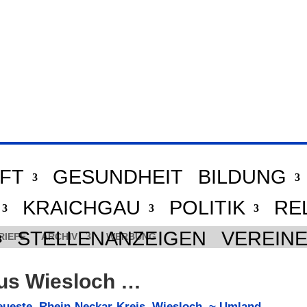
FT
GESUNDHEIT
BILDUNG
KRAICHGAU
POLITIK
RE
STELLENANZEIGEN
VEREIN
RIEFE
ARCHIV
WERBUNG
aus Wiesloch …
eueste
,
Rhein-Neckar-Kreis
,
Wiesloch
,
~ Umland