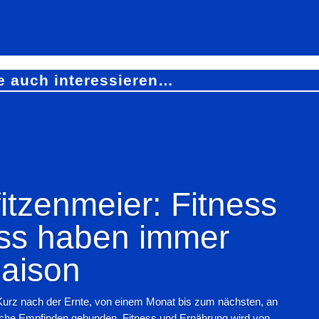
e auch interessieren…
tzenmeier: Fitness
ss haben immer
aison
Kurz nach der Ernte, von einem Monat bis zum nächsten, an
iche Empfinden gebunden. Fitness und Ernährung wird von