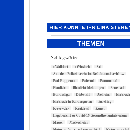
HIER KÖNNTE IHR LINK STEHE
THEMEN
Schlagwörter
>Walldorf
>Wiesloch
A6
Aus dem Polizeibericht im Redaktionsbereich ...
Bad Rappenau
Baiertal
Bammental
Blaulicht
Blaulicht Meldungen
Bruchsal
Bundesliga
Diebstahl
Dielheim
Einbruc
Einbruch in Kindergarten
Fasching
Feuerwehr
Kraichtal
Kunst
Lagebericht zu Covid-19 Gesundheitsministerium
Mauer
Meckesheim
Motorradfahrer schwer verletzt
Motorradunfall