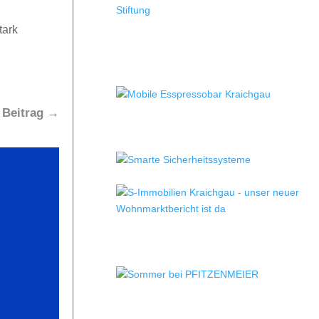
tark
 Beitrag
→