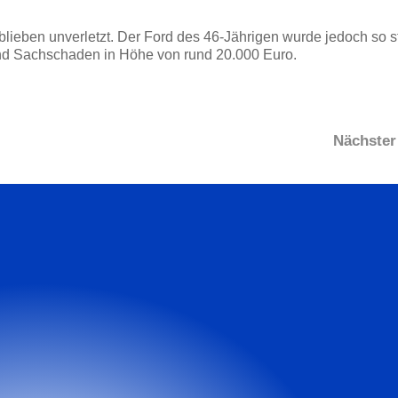
lieben unverletzt. Der Ford des 46-Jährigen wurde jedoch so s
and Sachschaden in Höhe von rund 20.000 Euro.
Nächster