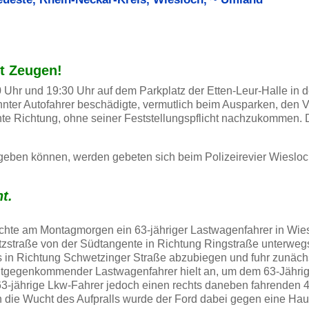
ht Zeugen!
Uhr und 19:30 Uhr auf dem Parkplatz der Etten-Leur-Halle in d
annter Autofahrer beschädigte, vermutlich beim Ausparken, den
te Richtung, ohne seiner Feststellungspflicht nachzukommen. 
geben können, werden gebeten sich beim Polizeirevier Wiesloch
t.
chte am Montagmorgen ein 63-jähriger Lastwagenfahrer in Wie
zstraße von der Südtangente in Richtung Ringstraße unterwegs
s in Richtung Schwetzinger Straße abzubiegen und fuhr zunäch
entgegenkommender Lastwagenfahrer hielt an, um dem 63-Jähri
jährige Lkw-Fahrer jedoch einen rechts daneben fahrenden 4
 die Wucht des Aufpralls wurde der Ford dabei gegen eine H