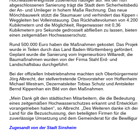
Hochwasserereignisse zusehends häufiger auf. Mit der nun
abgeschlossenen Sanierung trägt die Stadt dem Sicherheitsbedür
der An- und Umlieger in hohem Maße Rechnung. Das neue
Mönchbauwerk stützt die Staumauer und verhindert das Kippen o
Weggleiten bei Volleinstauung. Das Rückhaltevolumen von 4.200
Kubikmetern und die Möglichkeit, Regenwasser mit 0,36
Kubikmetern pro Sekunde gedrosselt abfließen zu lassen, bieten
einen zeitgemäßen Hochwasserschutz.
Rund 500.000 Euro haben die Maßnahmen gekostet. Das Projekt
wurde in Teilen durch das Land Baden-Württemberg gefördert.
Geplant wurde die Sanierung vom Ingenieurbüro Willaredt, die
Baumaßnahmen wurden von der Firma Stahl Erd- und
Landschaftsbau durchgeführt.
Bei der offiziellen Inbetriebnahme machten sich Oberbürgermeist
Jörg Albrecht, der stellvertretende Ortsvorsteher von Hoffenheim
Michael Westram, Dezernatsleiter Tobias Schutz und Amtsleiter
Bernd Kippenhan ein Bild von den Maßnahmen.
„Mein Dank gilt den städtischen Mitarbeitern, die die Bedeutung
eines zeitgemäßen Hochwasserschutzes erkannt und Entwicklun
vorangetrieben haben“, so Albrecht. „Des Weiteren danke ich de
Land für die Bezuschussung, den beteiligten Firmen für die
zuverlässige Umsetzung und dem Gemeinderat für die Bewilligung
Zugesandt von der Stadt Sinsheim