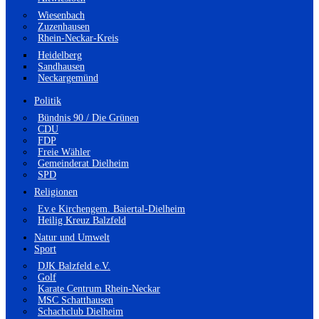
Wiesenbach
Zuzenhausen
Rhein-Neckar-Kreis
Heidelberg
Sandhausen
Neckargemünd
Politik
Bündnis 90 / Die Grünen
CDU
FDP
Freie Wähler
Gemeinderat Dielheim
SPD
Religionen
Ev.e Kirchengem. Baiertal-Dielheim
Heilig Kreuz Balzfeld
Natur und Umwelt
Sport
DJK Balzfeld e.V.
Golf
Karate Centrum Rhein-Neckar
MSC Schatthausen
Schachclub Dielheim