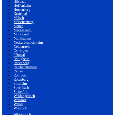
Hilsbach
Hoffenheim
Horrenberg
Kraichtal
Malsch
Malschenberg
Mauer
Meckesheim
Mönchzell
Mühlhausen
Neckarbischofsheim
Neidenstein
Östringen
Pfinztal
Rettigheim
Rauenberg
Reichartshausen
Reihen
Rohrbach
Rotenberg
Sinsheim
Spechbach
Steinsfurt
Waldangelloch
Walldorf
Weiler
Wiesloch
Altwiesloch