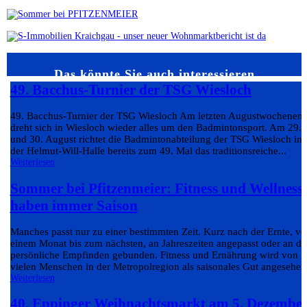
Das könnte Sie auch interessieren…
49. Bacchus-Turnier der TSG Wiesloch
49. Bacchus-Turnier der TSG Wiesloch Am letzten Augustwochenen
dreht sich in Wiesloch wieder alles um den Badmintonsport. Am 29.
und 30. August richtet die Badmintonabteilung der TSG Wiesloch in
der Helmut-Will-Halle bereits zum 49. Mal das traditionsreiche...
Weiterlesen
Sommer bei Pfitzenmeier: Fitness und Wellness
haben immer Saison
Manches passt nur zu einer bestimmten Zeit. Kurz nach der Ernte, v
einem Monat bis zum nächsten, an Jahreszeiten angepasst oder an da
persönliche Empfinden gebunden. Fitness und Ernährung wird von
vielen Menschen in der Metropolregion als saisonales Gut angesehen.
Weiterlesen
40. Eppinger Weihnachtsmarkt am 5. Dezembe