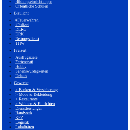
Bildungseinrichtungen
Öffentliche Schulen
Blaulicht
#Feuerwehren
#Polizei
DLRG
DRK
Rettungsdienst
THW
Freizeit
Ausflugsziele
Ferienspaß
Hobby
Sehenswürdigkeiten
Urlaub
Gewerbe
> Banken & Versicherung
> Mode & Bekleidung
> Restaurants
> Wohnen & Einrichten
Dienstleistungen
Handwerk
KFZ
Logistik
Lokalitäten