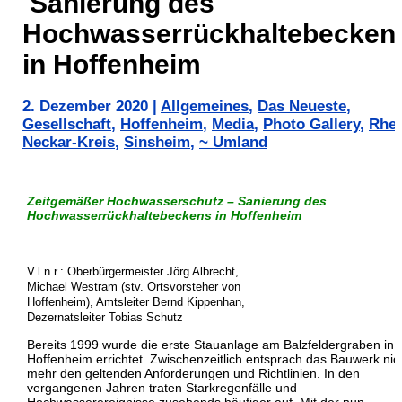
Sanierung des
Hochwasserrückhaltebecken
in Hoffenheim
2. Dezember 2020
|
Allgemeines
,
Das Neueste
,
Gesellschaft
,
Hoffenheim
,
Media
,
Photo Gallery
,
Rhei
Neckar-Kreis
,
Sinsheim
,
~ Umland
Zeitgemäßer Hochwasserschutz –
Sanierung des
Hochwasserrückhaltebeckens in Hoffenheim
V.l.n.r.: Oberbürgermeister Jörg Albrecht,
Michael Westram (stv. Ortsvorsteher von
Hoffenheim), Amtsleiter Bernd Kippenhan,
Dezernatsleiter Tobias Schutz
Bereits 1999 wurde die erste Stauanlage am Balzfeldergraben in
Hoffenheim errichtet. Zwischenzeitlich entsprach das Bauwerk nic
mehr den geltenden Anforderungen und Richtlinien. In den
vergangenen Jahren traten Starkregenfälle und