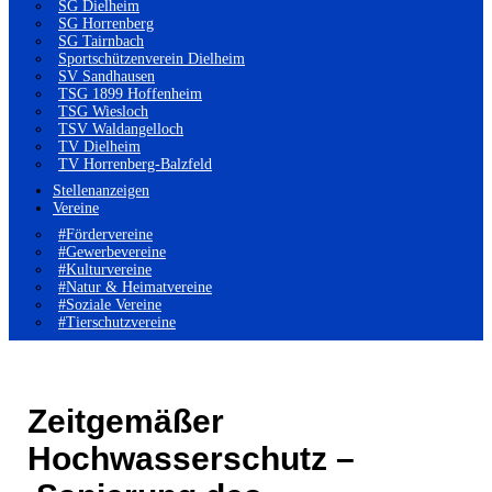
SG Dielheim
SG Horrenberg
SG Tairnbach
Sportschützenverein Dielheim
SV Sandhausen
TSG 1899 Hoffenheim
TSG Wiesloch
TSV Waldangelloch
TV Dielheim
TV Horrenberg-Balzfeld
Stellenanzeigen
Vereine
#Fördervereine
#Gewerbevereine
#Kulturvereine
#Natur & Heimatvereine
#Soziale Vereine
#Tierschutzvereine
Zeitgemäßer
Hochwasserschutz –