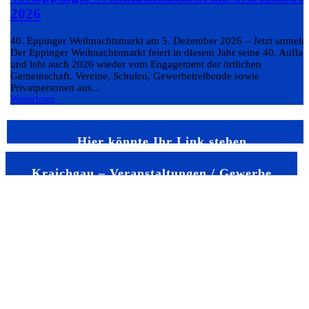
2026
40. Eppinger Weihnachtsmarkt am 5. Dezember 2026 – Jetzt anmeld
Der Eppinger Weihnachtsmarkt feiert in diesem Jahr seine 40. Auflag
und lebt auch 2026 wieder vom Engagement der örtlichen
Gemeinschaft. Vereine, Schulen, Gewerbetreibende sowie
Privatpersonen aus...
Weiterlesen
Hier könnte Ihr Link stehen
Kraichgau – Veranstaltungen / Gewerbe