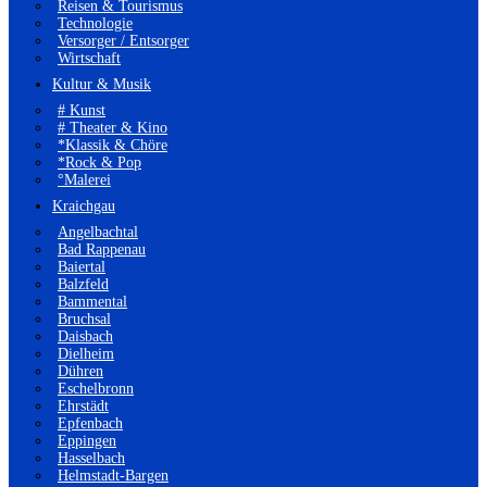
Reisen & Tourismus
Technologie
Versorger / Entsorger
Wirtschaft
Kultur & Musik
# Kunst
# Theater & Kino
*Klassik & Chöre
*Rock & Pop
°Malerei
Kraichgau
Angelbachtal
Bad Rappenau
Baiertal
Balzfeld
Bammental
Bruchsal
Daisbach
Dielheim
Dühren
Eschelbronn
Ehrstädt
Epfenbach
Eppingen
Hasselbach
Helmstadt-Bargen