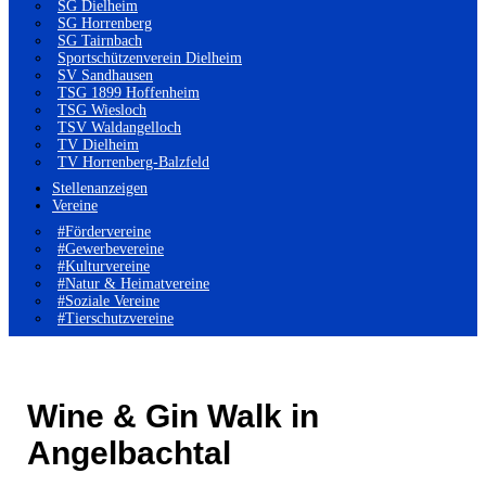
SG Dielheim
SG Horrenberg
SG Tairnbach
Sportschützenverein Dielheim
SV Sandhausen
TSG 1899 Hoffenheim
TSG Wiesloch
TSV Waldangelloch
TV Dielheim
TV Horrenberg-Balzfeld
Stellenanzeigen
Vereine
#Fördervereine
#Gewerbevereine
#Kulturvereine
#Natur & Heimatvereine
#Soziale Vereine
#Tierschutzvereine
Wine & Gin Walk in
Angelbachtal