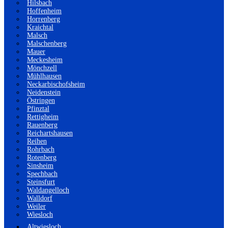
Hilsbach
Hoffenheim
Horrenberg
Kraichtal
Malsch
Malschenberg
Mauer
Meckesheim
Mönchzell
Mühlhausen
Neckarbischofsheim
Neidenstein
Östringen
Pfinztal
Rettigheim
Rauenberg
Reichartshausen
Reihen
Rohrbach
Rotenberg
Sinsheim
Spechbach
Steinsfurt
Waldangelloch
Walldorf
Weiler
Wiesloch
Altwiesloch