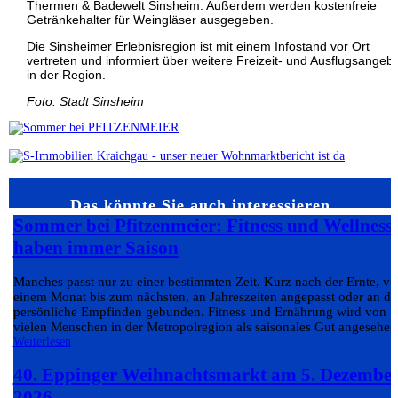
Thermen & Badewelt Sinsheim. Außerdem werden kostenfreie
Getränkehalter für Weingläser ausgegeben.
Die Sinsheimer Erlebnisregion ist mit einem Infostand vor Ort
vertreten und informiert über weitere Freizeit- und Ausflugsangeb
in der Region.
Foto: Stadt Sinsheim
Das könnte Sie auch interessieren…
Sommer bei Pfitzenmeier: Fitness und Wellness
haben immer Saison
Manches passt nur zu einer bestimmten Zeit. Kurz nach der Ernte, v
einem Monat bis zum nächsten, an Jahreszeiten angepasst oder an da
persönliche Empfinden gebunden. Fitness und Ernährung wird von
vielen Menschen in der Metropolregion als saisonales Gut angesehen.
Weiterlesen
40. Eppinger Weihnachtsmarkt am 5. Dezembe
2026