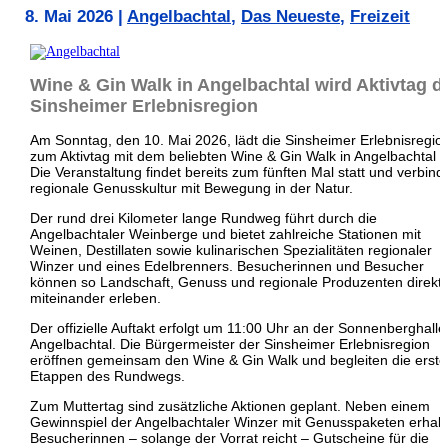
8. Mai 2026
|
Angelbachtal
,
Das Neueste
,
Freizeit
Wine & Gin Walk in Angelbachtal wird Aktivtag d
Sinsheimer Erlebnisregion
Am Sonntag, den 10. Mai 2026, lädt die Sinsheimer Erlebnisregio
zum Aktivtag mit dem beliebten Wine & Gin Walk in Angelbachtal e
Die Veranstaltung findet bereits zum fünften Mal statt und verbind
regionale Genusskultur mit Bewegung in der Natur.
Der rund drei Kilometer lange Rundweg führt durch die
Angelbachtaler Weinberge und bietet zahlreiche Stationen mit
Weinen, Destillaten sowie kulinarischen Spezialitäten regionaler
Winzer und eines Edelbrenners. Besucherinnen und Besucher
können so Landschaft, Genuss und regionale Produzenten direkt
miteinander erleben.
Der offizielle Auftakt erfolgt um 11:00 Uhr an der Sonnenberghalle
Angelbachtal. Die Bürgermeister der Sinsheimer Erlebnisregion
eröffnen gemeinsam den Wine & Gin Walk und begleiten die erst
Etappen des Rundwegs.
Zum Muttertag sind zusätzliche Aktionen geplant. Neben einem
Gewinnspiel der Angelbachtaler Winzer mit Genusspaketen erhalt
Besucherinnen – solange der Vorrat reicht – Gutscheine für die