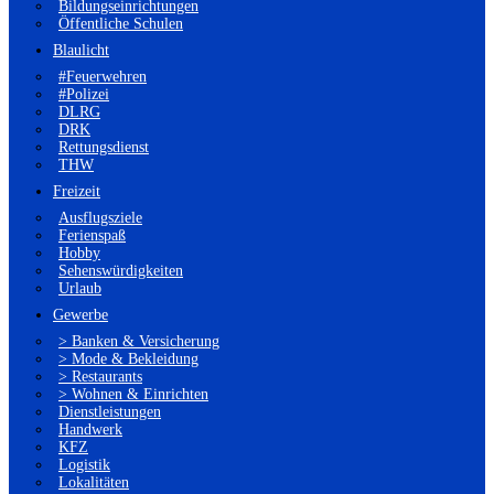
Bildungseinrichtungen
Öffentliche Schulen
Blaulicht
#Feuerwehren
#Polizei
DLRG
DRK
Rettungsdienst
THW
Freizeit
Ausflugsziele
Ferienspaß
Hobby
Sehenswürdigkeiten
Urlaub
Gewerbe
> Banken & Versicherung
> Mode & Bekleidung
> Restaurants
> Wohnen & Einrichten
Dienstleistungen
Handwerk
KFZ
Logistik
Lokalitäten