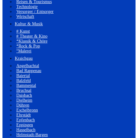
Reisen & Tourismus
Technologie
Versorger / Entsorger
Wirtschaft
Kultur & Musik
# Kunst
# Theater & Kino
*Klassik & Chöre
*Rock & Pop
°Malerei
Kraichgau
Angelbachtal
Bad Rappenau
Baiertal
Balzfeld
Bammental
Bruchsal
Daisbach
Dielheim
Dühren
Eschelbronn
Ehrstädt
Epfenbach
Eppingen
Hasselbach
Helmstadt-Bargen