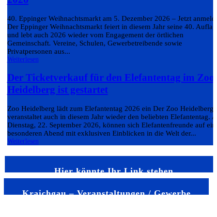
40. Eppinger Weihnachtsmarkt am 5. Dezember 2026 – Jetzt anmeld
Der Eppinger Weihnachtsmarkt feiert in diesem Jahr seine 40. Auflag
und lebt auch 2026 wieder vom Engagement der örtlichen
Gemeinschaft. Vereine, Schulen, Gewerbetreibende sowie
Privatpersonen aus...
Weiterlesen
Der Ticketverkauf für den Elefantentag im Zoo
Heidelberg ist gestartet
Zoo Heidelberg lädt zum Elefantentag 2026 ein Der Zoo Heidelberg
veranstaltet auch in diesem Jahr wieder den beliebten Elefantentag. 
Dienstag, 22. September 2026, können sich Elefantenfreunde auf ein
besonderen Abend mit exklusiven Einblicken in die Welt der...
Weiterlesen
Hier könnte Ihr Link stehen
Kraichgau – Veranstaltungen / Gewerbe