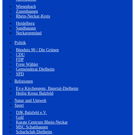
Wiesenbach
Zuzenhausen
Rhein-Neckar-Kreis
Heidelberg
Sandhausen
Neckargemünd
Politik
Bündnis 90 / Die Grünen
CDU
FDP
Freie Wähler
Gemeinderat Dielheim
SPD
Religionen
Ev.e Kirchengem. Baiertal-Dielheim
Heilig Kreuz Balzfeld
Natur und Umwelt
Sport
DJK Balzfeld e.V.
Golf
Karate Centrum Rhein-Neckar
MSC Schatthausen
Schachclub Dielheim