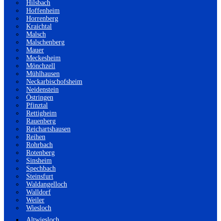
Hilsbach
Hoffenheim
Horrenberg
Kraichtal
Malsch
Malschenberg
Mauer
Meckesheim
Mönchzell
Mühlhausen
Neckarbischofsheim
Neidenstein
Östringen
Pfinztal
Rettigheim
Rauenberg
Reichartshausen
Reihen
Rohrbach
Rotenberg
Sinsheim
Spechbach
Steinsfurt
Waldangelloch
Walldorf
Weiler
Wiesloch
Altwiesloch