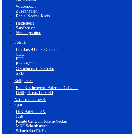
Wiesenbach
Zuzenhausen
Rhein-Neckar-Kreis
Heidelberg
Sandhausen
Neckargemünd
Politik
Bündnis 90 / Die Grünen
CDU
FDP
Freie Wähler
Gemeinderat Dielheim
SPD
Religionen
Ev.e Kirchengem. Baiertal-Dielheim
Heilig Kreuz Balzfeld
Natur und Umwelt
Sport
DJK Balzfeld e.V.
Golf
Karate Centrum Rhein-Neckar
MSC Schatthausen
Schachclub Dielheim