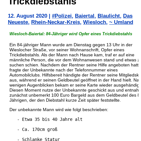
Trickdiebstahls
12. August 2020
|
#Polizei
,
Baiertal
,
Blaulicht
,
Das
Neueste
,
Rhein-Neckar-Kreis
,
Wiesloch
,
~ Umland
Wiesloch-Baiertal: 84-Jähriger wird Opfer eines Trickdiebstahls
Ein 84-jähriger Mann wurde am Dienstag gegen 13 Uhr in der
Wieslocher Straße, vor seiner Wohnanschrift, Opfer eines
Trickdiebstahls. Als der Mann nach Hause kam, traf er auf eine
männliche Person, die vor dem Wohnanwesen stand und etwas z
suchen schien. Nachdem der Rentner seine Hilfe angeboten hatte
fragte der Unbekannte nach der Telefonnummer eines
Automobilclubs. Hilfsbereit händigte der Rentner seine Mitgliedska
aus, während er seinen Geldbeutel geöffnet in der Hand hielt. Na
wenigen Augenblicken bekam er seine Karte wieder ausgehändigt
Diesen Moment nutze der Unbekannte geschickt aus und entnah
zunächst unbemerkt 100 Euro Bargeld aus dem Geldbeutel des 8
Jährigen, der den Diebstahl kurze Zeit später feststellte.
Der unbekannte Mann wird wie folgt beschrieben:
   - Etwa 35 bis 40 Jahre alt 
   - Ca. 170cm groß 
   - Schlanke Statur 