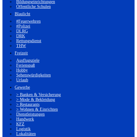
Bildungseinrichtungen
Öffentliche Schulen
Blaulicht
#Feuerwehren
#Polizei
DLRG
DRK
Rettungsdienst
THW
Freizeit
Ausflugsziele
Ferienspaß
Hobby
Sehenswürdigkeiten
Urlaub
Gewerbe
> Banken & Versicherung
> Mode & Bekleidung
> Restaurants
> Wohnen & Einrichten
Dienstleistungen
Handwerk
KFZ
Logistik
Lokalitäten