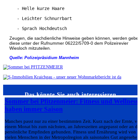
   - Helle kurze Haare 
   - Leichter Schnurrbart 
   - Sprach Hochdeutsch 
Zeugen, die sachdienliche Hinweise geben können, werden gebet
diese unter der Rufnummer 06222/5709-0 dem Polizeirevier
Wiesloch mitzuteilen.
Quelle: Polizeipräsidium Mannheim
Das könnte Sie auch interessieren…
Sommer bei Pfitzenmeier: Fitness und Wellness
haben immer Saison
Manches passt nur zu einer bestimmten Zeit. Kurz nach der Ernte, v
einem Monat bis zum nächsten, an Jahreszeiten angepasst oder an da
persönliche Empfinden gebunden. Fitness und Ernährung wird von
vielen Menschen in der Metropolregion als saisonales Gut angesehen.