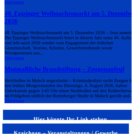
Weiterlesen
40. Eppinger Weihnachtsmarkt am 5. Dezembe
2026
40. Eppinger Weihnachtsmarkt am 5. Dezember 2026 – Jetzt anmeld
Der Eppinger Weihnachtsmarkt feiert in diesem Jahr seine 40. Auflag
und lebt auch 2026 wieder vom Engagement der örtlichen
Gemeinschaft. Vereine, Schulen, Gewerbetreibende sowie
Privatpersonen aus...
Weiterlesen
Mutmaßliche Brandstiftung – Zeugenaufruf
Strohballen in Malsch angezündet – Kriminalpolizei sucht Zeugen In
den frühen Morgenstunden des Dienstags, 4. August 2026, haben
Unbekannte gegen 3:45 Uhr einen Strohballen auf den Kräheckerwe
im Feldgebiet südlich der Rotenberger Straße in Malsch gerollt und...
Weiterlesen
Hier könnte Ihr Link stehen
Kraichgau – Veranstaltungen / Gewerbe