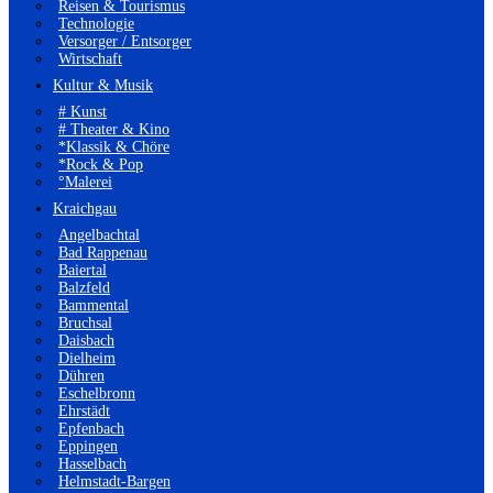
Reisen & Tourismus
Technologie
Versorger / Entsorger
Wirtschaft
Kultur & Musik
# Kunst
# Theater & Kino
*Klassik & Chöre
*Rock & Pop
°Malerei
Kraichgau
Angelbachtal
Bad Rappenau
Baiertal
Balzfeld
Bammental
Bruchsal
Daisbach
Dielheim
Dühren
Eschelbronn
Ehrstädt
Epfenbach
Eppingen
Hasselbach
Helmstadt-Bargen