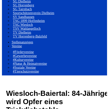
SG Dielheim
SG Horrenberg
SG Tairnbach
Sportschützenverein Dielheim
SV Sandhausen
TSG 1899 Hoffenheim
TSG Wiesloch
TSV Waldangelloch
TV Dielheim
TV Horrenberg-Balzfeld
Stellenanzeigen
Vereine
#Fördervereine
#Gewerbevereine
#Kulturvereine
#Natur & Heimatvereine
#Soziale Vereine
#Tierschutzvereine
Wiesloch-Baiertal: 84-Jährige
wird Opfer eines