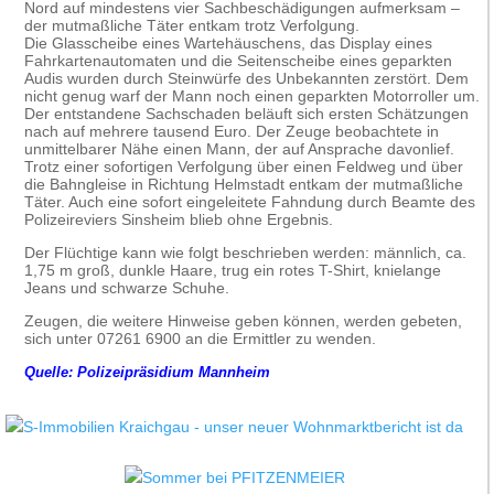
Nord auf mindestens vier Sachbeschädigungen aufmerksam –
der mutmaßliche Täter entkam trotz Verfolgung.
Die Glasscheibe eines Wartehäuschens, das Display eines
Fahrkartenautomaten und die Seitenscheibe eines geparkten
Audis wurden durch Steinwürfe des Unbekannten zerstört. Dem
nicht genug warf der Mann noch einen geparkten Motorroller um.
Der entstandene Sachschaden beläuft sich ersten Schätzungen
nach auf mehrere tausend Euro. Der Zeuge beobachtete in
unmittelbarer Nähe einen Mann, der auf Ansprache davonlief.
Trotz einer sofortigen Verfolgung über einen Feldweg und über
die Bahngleise in Richtung Helmstadt entkam der mutmaßliche
Täter. Auch eine sofort eingeleitete Fahndung durch Beamte des
Polizeireviers Sinsheim blieb ohne Ergebnis.
Der Flüchtige kann wie folgt beschrieben werden: männlich, ca.
1,75 m groß, dunkle Haare, trug ein rotes T-Shirt, knielange
Jeans und schwarze Schuhe.
Zeugen, die weitere Hinweise geben können, werden gebeten,
sich unter 07261 6900 an die Ermittler zu wenden.
Quelle: Polizeipräsidium Mannheim