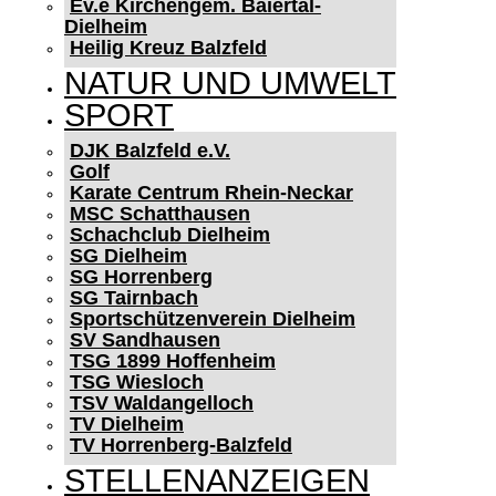
Ev.e Kirchengem. Baiertal-
Dielheim
Heilig Kreuz Balzfeld
NATUR UND UMWELT
SPORT
DJK Balzfeld e.V.
Golf
Karate Centrum Rhein-Neckar
MSC Schatthausen
Schachclub Dielheim
SG Dielheim
SG Horrenberg
SG Tairnbach
Sportschützenverein Dielheim
SV Sandhausen
TSG 1899 Hoffenheim
TSG Wiesloch
TSV Waldangelloch
TV Dielheim
TV Horrenberg-Balzfeld
STELLENANZEIGEN