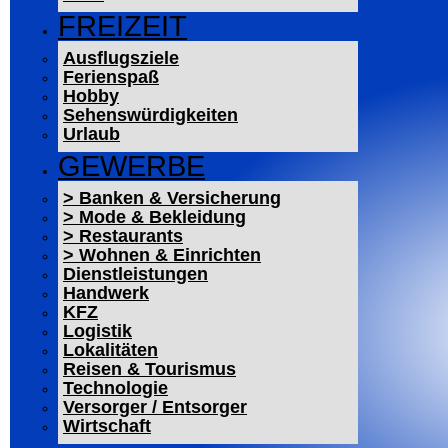
FREIZEIT
Ausflugsziele
Ferienspaß
Hobby
Sehenswürdigkeiten
Urlaub
GEWERBE
> Banken & Versicherung
> Mode & Bekleidung
> Restaurants
> Wohnen & Einrichten
Dienstleistungen
Handwerk
KFZ
Logistik
Lokalitäten
Reisen & Tourismus
Technologie
Versorger / Entsorger
Wirtschaft