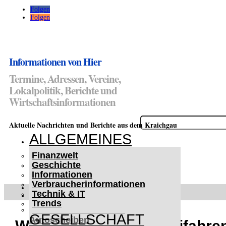
Folgen
Folgen
Informationen von Hier
Termine, Adressen, Vereine,
Lokalpolitik, Berichte und
Wirtschaftsinformationen
Suchen
Aktuelle Nachrichten und Berichte aus dem Kraichgau
nach:
ALLGEMEINES
Finanzwelt
Geschichte
Informationen
Verbraucherinformationen
WETTERWARNUNGEN
Technik & IT
WINTER IM KRAICHGAU
Trends
Lifehacks für vereiste
GESELLSCHAFT
Autoscheiben
Waibstadt: Beim Vorbeifahren