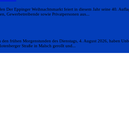
n Der Eppinger Weihnachtsmarkt feiert in diesem Jahr seine 40. Aufla
en, Gewerbetreibende sowie Privatpersonen aus...
In den frühen Morgenstunden des Dienstags, 4. August 2026, haben Un
otenberger Straße in Malsch gerollt und...