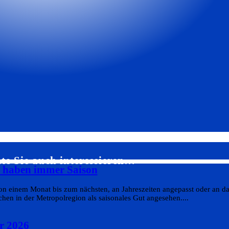
te Sie auch interessieren…
s haben immer Saison
on einem Monat bis zum nächsten, an Jahreszeiten angepasst oder an da
en in der Metropolregion als saisonales Gut angesehen....
r 2026