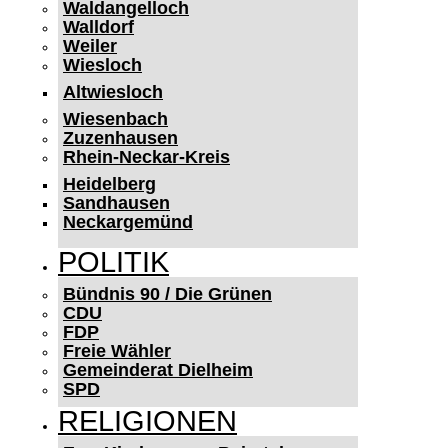
Waldangelloch
Walldorf
Weiler
Wiesloch
Altwiesloch
Wiesenbach
Zuzenhausen
Rhein-Neckar-Kreis
Heidelberg
Sandhausen
Neckargemünd
POLITIK
Bündnis 90 / Die Grünen
CDU
FDP
Freie Wähler
Gemeinderat Dielheim
SPD
RELIGIONEN