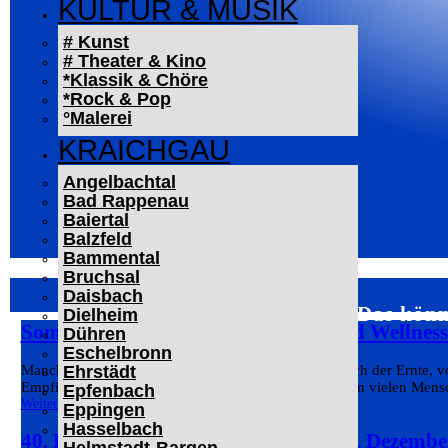
KULTUR & MUSIK
# Kunst
# Theater & Kino
*Klassik & Chöre
*Rock & Pop
°Malerei
KRAICHGAU
Angelbachtal
Bad Rappenau
Baiertal
Balzfeld
Bammental
Bruchsal
Daisbach
Das könn
Dielheim
Sommer bei Pfitzenmeier: Fitness und Wellnes
Dühren
Eschelbronn
Ehrstädt
Manches passt nur zu einer bestimmten Zeit. Kurz nach der Ernte, v
Empfinden gebunden. Fitness und Ernährung wird von vielen Mensch
Epfenbach
Weiterlesen
Eppingen
Hasselbach
40. Eppinger Weihnachtsmarkt am 5. Dezembe