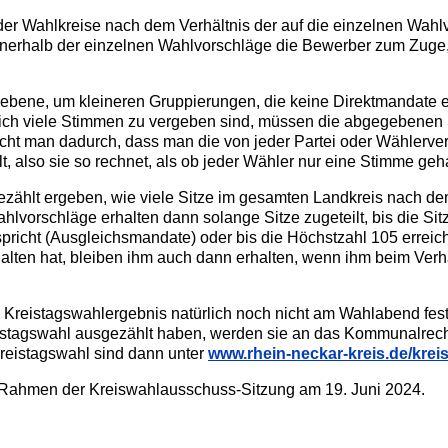
 der Wahlkreise nach dem Verhältnis der auf die einzelnen Wah
halb der einzelnen Wahlvorschläge die Bewerber zum Zuge, 
eisebene, um kleineren Gruppierungen, die keine Direktmandate 
lich viele Stimmen zu vergeben sind, müssen die abgegebene
icht man dadurch, dass man die von jeder Partei oder Wählerve
, also sie so rechnet, als ob jeder Wähler nur eine Stimme geha
ählt ergeben, wie viele Sitze im gesamten Landkreis nach de
lvorschläge erhalten dann solange Sitze zugeteilt, bis die Sitz
icht (Ausgleichsmandate) oder bis die Höchstzahl 105 erreicht i
lten hat, bleiben ihm auch dann erhalten, wenn ihm beim Verh
s Kreistagswahlergebnis natürlich noch nicht am Wahlabend fes
eistagswahl ausgezählt haben, werden sie an das Kommunalrec
Kreistagswahl sind dann unter
www.rhein-neckar-kreis.de/krei
im Rahmen der Kreiswahlausschuss-Sitzung am 19. Juni 2024.