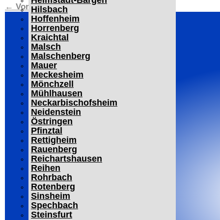
Helmstadt-Bargen
←
Vorheriger Beitrag
Nächster Beitrag
→
Hilsbach
Hoffenheim
Horrenberg
Kraichtal
Malsch
Malschenberg
Mauer
Meckesheim
Mönchzell
Mühlhausen
Neckarbischofsheim
Neidenstein
Östringen
Pfinztal
Rettigheim
Rauenberg
Reichartshausen
Reihen
Rohrbach
Rotenberg
Sinsheim
Spechbach
Steinsfurt