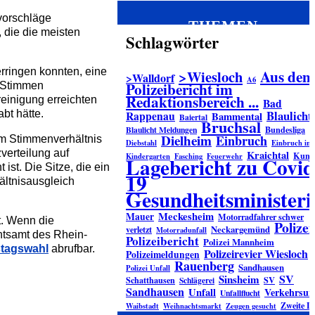
lvorschläge
THEMEN
die die meisten
Schlagwörter
erringen konnten, eine
Aus dem
>Wiesloch
>Walldorf
A6
Polizeibericht im
n Stimmen
Redaktionsbereich ...
reinigung erreichten
Bad
Blaulicht
bt hätte.
Rappenau
Bammental
Baiertal
Bruchsal
Bundesliga
Blaulicht Meldungen
Dielheim
Einbruch
m Stimmenverhältnis
Diebstahl
Einbruch in
verteilung auf
Kraichtal
Kuns
Kindergarten
Fasching
Feuerwehr
Lagebericht zu Covid
st. Die Sitze, die ein
19
ältnisausgleich
Gesundheitsminister
Meckesheim
Mauer
Motorradfahrer schwer
t. Wenn die
Polizei
verletzt
Neckargemünd
Motorradunfall
htsamt des Rhein-
Polizeibericht
Polizei Mannheim
stagswahl
abrufbar.
Polizeirevier Wiesloch
Polizeimeldungen
Rauenberg
Sandhausen
Polizei Unfall
SV
Sinsheim
Schatthausen
SV
Schlägerei
Sandhausen
Unfall
Verkehrsunf
Unfallflucht
Zweite L
Waibstadt
Weihnachtsmarkt
Zeugen gesucht