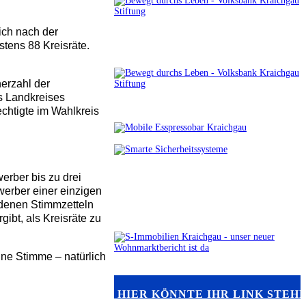
sich nach der
tens 88 Kreisräte.
nerzahl der
s Landkreises
echtigte im Wahlkreis
erber bis zu drei
werber einer einzigen
denen Stimmzetteln
bt, als Kreisräte zu
ine Stimme – natürlich
HIER KÖNNTE IHR LINK STEH