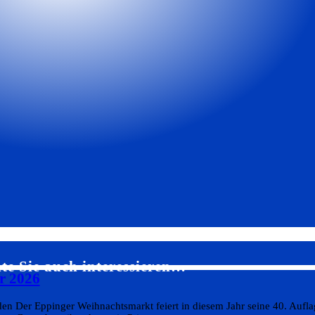
te Sie auch interessieren…
r 2026
n Der Eppinger Weihnachtsmarkt feiert in diesem Jahr seine 40. Aufla