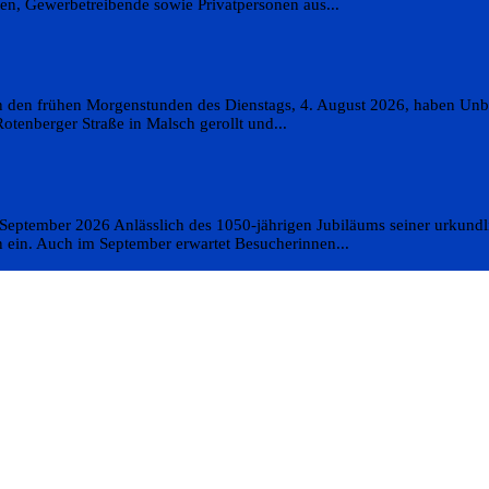
en, Gewerbetreibende sowie Privatpersonen aus...
In den frühen Morgenstunden des Dienstags, 4. August 2026, haben Un
otenberger Straße in Malsch gerollt und...
m September 2026 Anlässlich des 1050-jährigen Jubiläums seiner urkund
n ein. Auch im September erwartet Besucherinnen...