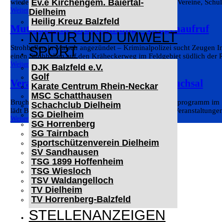
Ev.e Kirchengem. Baiertal-
wieder vom Engagement der örtlichen Gemeinschaft. Vereine, Schul
Weiterlesen
Dielheim
Heilig Kreuz Balzfeld
Mutmaßliche Brandstiftung – Zeugenaufruf
NATUR UND UMWELT
SPORT
Strohballen in Malsch angezündet – Kriminalpolizei sucht Zeugen 
einen Strohballen auf den Kräheckerweg im Feldgebiet südlich der R
Weiterlesen
DJK Balzfeld e.V.
Golf
Veranstaltungen im September in Bruchsal
Karate Centrum Rhein-Neckar
MSC Schatthausen
Bruchsal feiert 1050 Jahre: Vielfältiges Veranstaltungsprogramm i
Schachclub Dielheim
lädt Bruchsal im gesamten Jahr 2026 zu zahlreichen Veranstaltunge
SG Dielheim
Weiterlesen
SG Horrenberg
SG Tairnbach
Sportschützenverein Dielheim
SV Sandhausen
TSG 1899 Hoffenheim
TSG Wiesloch
TSV Waldangelloch
TV Dielheim
TV Horrenberg-Balzfeld
STELLENANZEIGEN