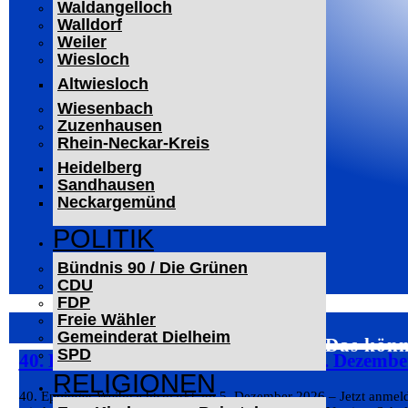
Waldangelloch
Walldorf
Weiler
Wiesloch
Altwiesloch
Wiesenbach
Zuzenhausen
Rhein-Neckar-Kreis
Heidelberg
Sandhausen
Neckargemünd
POLITIK
Bündnis 90 / Die Grünen
CDU
FDP
Freie Wähler
Gemeinderat Dielheim
Das könn
SPD
40. Eppinger Weihnachtsmarkt am 5. Dezembe
RELIGIONEN
40. Eppinger Weihnachtsmarkt am 5. Dezember 2026 – Jetzt anmelde