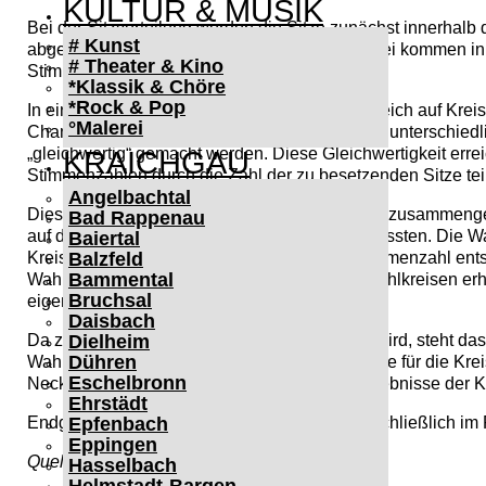
KULTUR & MUSIK
Bei der Sitzverteilung werden die Sitze zunächst innerhalb
# Kunst
abgegebenen Gesamtstimmen vergeben. Dabei kommen inner
# Theater & Kino
Stimmen erhalten haben (
Direktmandate
).
*Klassik & Chöre
*Rock & Pop
In einem zweiten Schritt erfolgt noch ein Ausgleich auf Kr
°Malerei
Chance zu geben. Da in jedem Wahlkreis aber unterschied
„gleichwertig“ gemacht werden. Diese Gleichwertigkeit erre
KRAICHGAU
Stimmenzahlen durch die Zahl der zu besetzenden Sitze teilt
Angelbachtal
Diese gleichwertigen Stimmen auf Kreisebene zusammengez
Bad Rappenau
auf die einzelnen Wahlvorschläge entfallen müssten. Die Wah
Baiertal
Kreisebene dem Verhältnis der erreichten Stimmenzahl entspr
Balzfeld
Bammental
Wahlvorschlag durch Direktmandate in den Wahlkreisen erha
Bruchsal
eigentlich weniger Sitze zugestanden hätten.
Daisbach
Da zuerst die Europawahl vor Ort ausgezählt wird, steht da
Dielheim
Dühren
Wahlausschüsse in der Folgewoche die Bezirke für die Kr
Eschelbronn
Neckar-Kreises gemeldet. Die vorläufigen Ergebnisse der 
Ehrstädt
Endgültig festgestellt wird das Wahlergebnis schließlich 
Epfenbach
Eppingen
Quelle: Landratsamt Rhein-Neckar
Hasselbach