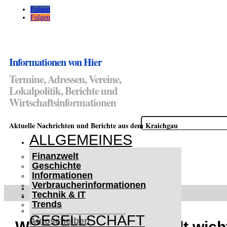
Folgen
Folgen
Informationen von Hier
Termine, Adressen, Vereine,
Lokalpolitik, Berichte und
Wirtschaftsinformationen
Suchen
Aktuelle Nachrichten und Berichte aus dem Kraichgau
nach:
ALLGEMEINES
Finanzwelt
Geschichte
Informationen
Verbraucherinformationen
WETTERWARNUNGEN
Technik & IT
WINTER IM KRAICHGAU
Trends
Lifehacks für vereiste
GESELLSCHAFT
Autoscheiben
Wählen gehen – doppelt wicht