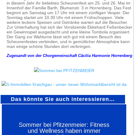
in diesem Jahr ihr beliebtes Scheunenfest am 25. und 26. Mai im
Innenhof der Familie Barth, Blumenstr. 3 in Horrenberg. Das Fest
beginnt am Samstag um 17 Uhr mit einem zünftigen Vesper. Der
Sonntag startet um 10.30 Uhr mit einem Frühschoppen. Viele
weitere leckere Speisen und Getränke warten auf die Besucher.
Zur Unterhaltung hat sich der Vorsitzende Ekkehard Feßenbecker
ein Gewinnspiel ausgedacht und eine kleine Tombola organisiert.
Der Gang zur Wahlurne lässt sich gut mit einem Besuch des
Scheunenfestes verbinden, und in gemütlicher Atmosphäre kann
man einige schöne Stunden dort verbringen.
Zugesandt von der Chorgemeinschaft Cäcilia Harmonie Horrenberg
Das könnte Sie auch interessieren…
Sommer bei Pfitzenmeier: Fitness
und Wellness haben immer