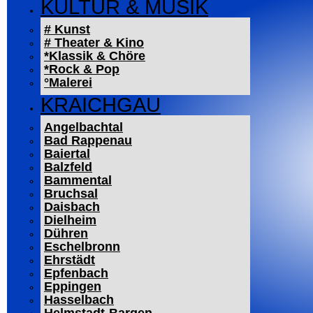
KULTUR & MUSIK
# Kunst
# Theater & Kino
*Klassik & Chöre
*Rock & Pop
°Malerei
KRAICHGAU
Angelbachtal
Bad Rappenau
Baiertal
Balzfeld
Bammental
Bruchsal
Daisbach
Dielheim
Dühren
Eschelbronn
Ehrstädt
Epfenbach
Eppingen
Hasselbach