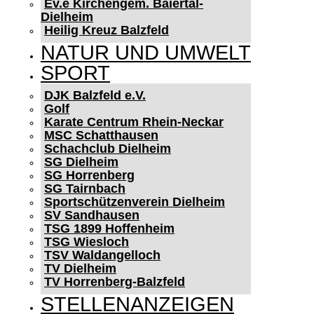
Ev.e Kirchengem. Baiertal-
Dielheim
Heilig Kreuz Balzfeld
NATUR UND UMWELT
SPORT
DJK Balzfeld e.V.
Golf
Karate Centrum Rhein-Neckar
MSC Schatthausen
Schachclub Dielheim
SG Dielheim
SG Horrenberg
SG Tairnbach
Sportschützenverein Dielheim
SV Sandhausen
TSG 1899 Hoffenheim
TSG Wiesloch
TSV Waldangelloch
TV Dielheim
TV Horrenberg-Balzfeld
STELLENANZEIGEN