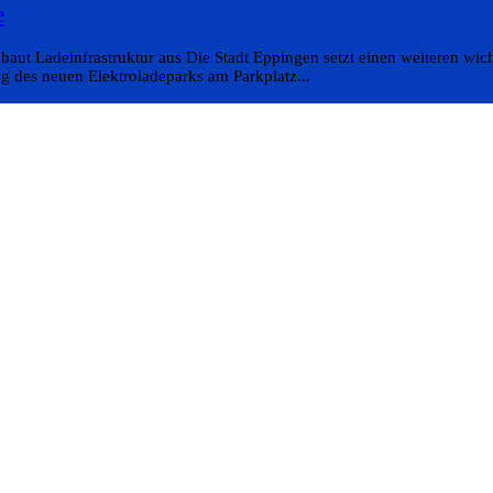
e
aut Ladeinfrastruktur aus Die Stadt Eppingen setzt einen weiteren wicht
g des neuen Elektroladeparks am Parkplatz...