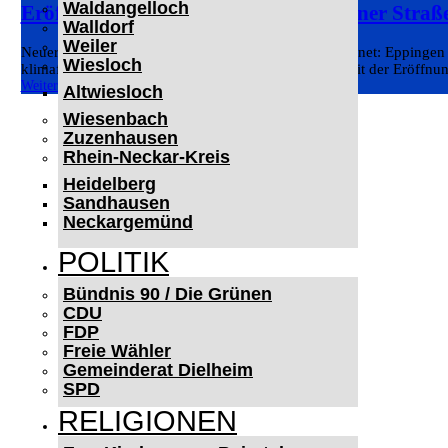
Waldangelloch
Eröffnung Elektroladepark Heilbronner Straß
Walldorf
Weiler
Neuer Elektroladepark in der Heilbronner Straße eröffnet: Eppingen b
Wiesloch
klimafreundliche und zukunftsfähige Mobilität um. Mit der Eröffnun
Weiterlesen
Altwiesloch
Wiesenbach
Zuzenhausen
Rhein-Neckar-Kreis
Heidelberg
Sandhausen
Neckargemünd
POLITIK
Bündnis 90 / Die Grünen
CDU
FDP
Freie Wähler
Gemeinderat Dielheim
SPD
RELIGIONEN