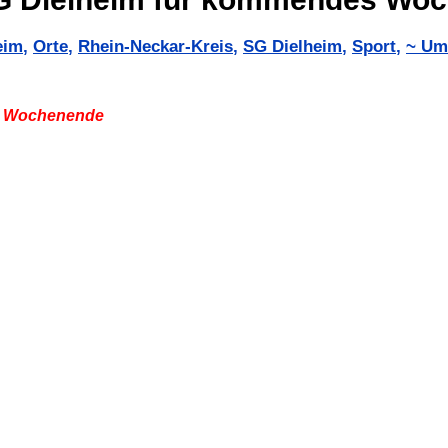
eim
,
Orte
,
Rhein-Neckar-Kreis
,
SG Dielheim
,
Sport
,
~ Um
es Wochenende