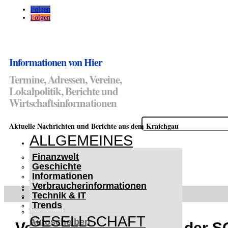
Folgen
Folgen
Informationen von Hier
Termine, Adressen, Vereine,
Lokalpolitik, Berichte und
Wirtschaftsinformationen
Suchen
Aktuelle Nachrichten und Berichte aus dem Kraichgau
nach:
ALLGEMEINES
Finanzwelt
Geschichte
Informationen
Verbraucherinformationen
WETTERWARNUNGEN
Technik & IT
WINTER IM KRAICHGAU
Trends
Lifehacks für vereiste
GESELLSCHAFT
Autoscheiben
Veranstaltungshinweis der 