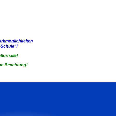
Parkmöglichkeiten
-Schule“!
lturhalle!
che Beachtung!