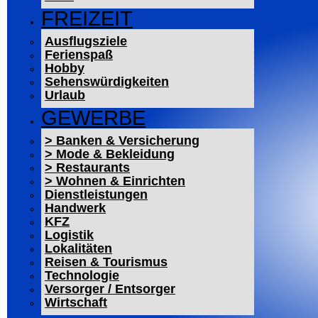
FREIZEIT
Ausflugsziele
Ferienspaß
Hobby
Sehenswürdigkeiten
Urlaub
GEWERBE
> Banken & Versicherung
> Mode & Bekleidung
> Restaurants
> Wohnen & Einrichten
Dienstleistungen
Handwerk
KFZ
Logistik
Lokalitäten
Reisen & Tourismus
Technologie
Versorger / Entsorger
Wirtschaft