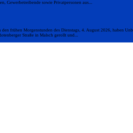
en, Gewerbetreibende sowie Privatpersonen aus...
In den frühen Morgenstunden des Dienstags, 4. August 2026, haben Un
otenberger Straße in Malsch gerollt und...