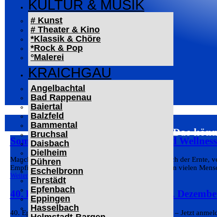
KULTUR & MUSIK
# Kunst
# Theater & Kino
*Klassik & Chöre
*Rock & Pop
°Malerei
KRAICHGAU
Angelbachtal
Bad Rappenau
Baiertal
Balzfeld
Bammental
Das könn
Bruchsal
Sommer bei Pfitzenmeier: Fitness und Wellnes
Daisbach
Dielheim
Manches passt nur zu einer bestimmten Zeit. Kurz nach der Ernte, v
Dühren
Empfinden gebunden. Fitness und Ernährung wird von vielen Mensch
Eschelbronn
Weiterlesen
Ehrstädt
Epfenbach
40. Eppinger Weihnachtsmarkt am 5. Dezembe
Eppingen
Hasselbach
40. Eppinger Weihnachtsmarkt am 5. Dezember 2026 – Jetzt anmelde