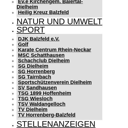
Ev.e Kirchengem. Baiertal-
Dielheim
Heilig Kreuz Balzfeld
NATUR UND UMWELT
SPORT
DJK Balzfeld e.V.
Golf
Karate Centrum Rhein-Neckar
MSC Schatthausen
Schachclub Dielheim
SG Dielheim
SG Horrenberg
SG Tairnbach
Sportschützenverein Dielheim
SV Sandhausen
TSG 1899 Hoffenheim
TSG Wiesloch
TSV Waldangelloch
TV Dielheim
TV Horrenberg-Balzfeld
STELLENANZEIGEN