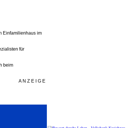
n Einfamilienhaus im
ialisten für
h beim
A N Z E I G E