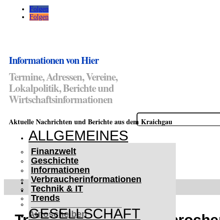
Folgen
Folgen
Informationen von Hier
Termine, Adressen, Vereine,
Lokalpolitik, Berichte und
Wirtschaftsinformationen
Suchen
Aktuelle Nachrichten und Berichte aus dem Kraichgau
nach:
ALLGEMEINES
Finanzwelt
Geschichte
Informationen
Verbraucherinformationen
WETTERWARNUNGEN
Technik & IT
WINTER IM KRAICHGAU
Trends
Lifehacks für vereiste
GESELLSCHAFT
Autoscheiben
Tresor im Keller aufgebroch