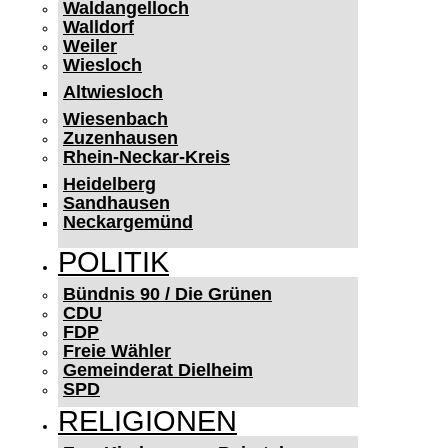
Waldangelloch
Walldorf
Weiler
Wiesloch
Altwiesloch
Wiesenbach
Zuzenhausen
Rhein-Neckar-Kreis
Heidelberg
Sandhausen
Neckargemünd
POLITIK
Bündnis 90 / Die Grünen
CDU
FDP
Freie Wähler
Gemeinderat Dielheim
SPD
RELIGIONEN