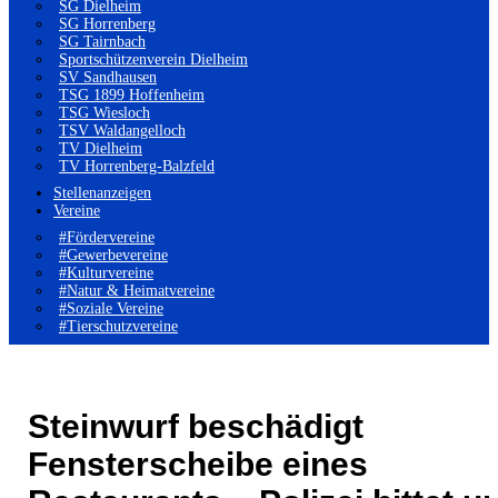
SG Dielheim
SG Horrenberg
SG Tairnbach
Sportschützenverein Dielheim
SV Sandhausen
TSG 1899 Hoffenheim
TSG Wiesloch
TSV Waldangelloch
TV Dielheim
TV Horrenberg-Balzfeld
Stellenanzeigen
Vereine
#Fördervereine
#Gewerbevereine
#Kulturvereine
#Natur & Heimatvereine
#Soziale Vereine
#Tierschutzvereine
Steinwurf beschädigt
Fensterscheibe eines