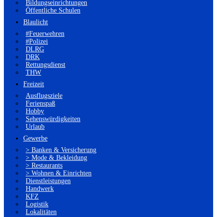
Bildungseinrichtungen
Öffentliche Schulen
Blaulicht
#Feuerwehren
#Polizei
DLRG
DRK
Rettungsdienst
THW
Freizeit
Ausflugsziele
Ferienspaß
Hobby
Sehenswürdigkeiten
Urlaub
Gewerbe
> Banken & Versicherung
> Mode & Bekleidung
> Restaurants
> Wohnen & Einrichten
Dienstleistungen
Handwerk
KFZ
Logistik
Lokalitäten