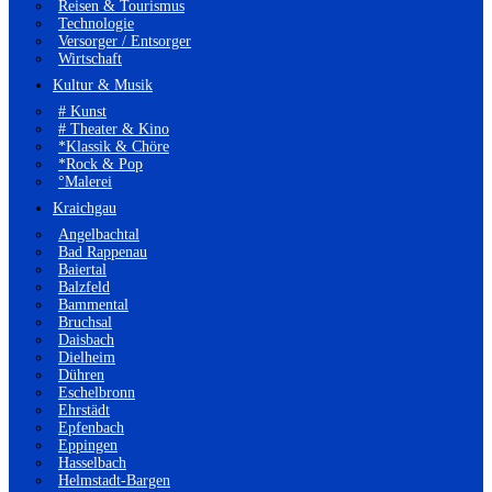
Reisen & Tourismus
Technologie
Versorger / Entsorger
Wirtschaft
Kultur & Musik
# Kunst
# Theater & Kino
*Klassik & Chöre
*Rock & Pop
°Malerei
Kraichgau
Angelbachtal
Bad Rappenau
Baiertal
Balzfeld
Bammental
Bruchsal
Daisbach
Dielheim
Dühren
Eschelbronn
Ehrstädt
Epfenbach
Eppingen
Hasselbach
Helmstadt-Bargen