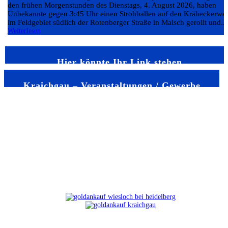
den frühen Morgenstunden des Dienstags, 4. August 2026, haben
Unbekannte gegen 3:45 Uhr einen Strohballen auf den Kräheckerwe
im Feldgebiet südlich der Rotenberger Straße in Malsch gerollt und...
Weiterlesen
Hier könnte Ihr Link stehen
Kraichgau – Veranstaltungen / Gewerbe