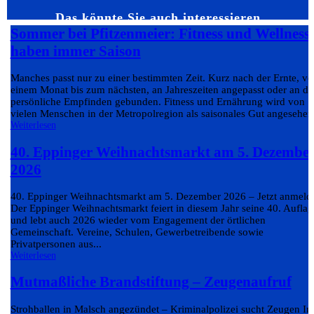
Das könnte Sie auch interessieren…
Sommer bei Pfitzenmeier: Fitness und Wellness
haben immer Saison
Manches passt nur zu einer bestimmten Zeit. Kurz nach der Ernte, v
einem Monat bis zum nächsten, an Jahreszeiten angepasst oder an da
persönliche Empfinden gebunden. Fitness und Ernährung wird von
vielen Menschen in der Metropolregion als saisonales Gut angesehen.
Weiterlesen
40. Eppinger Weihnachtsmarkt am 5. Dezembe
2026
40. Eppinger Weihnachtsmarkt am 5. Dezember 2026 – Jetzt anmeld
Der Eppinger Weihnachtsmarkt feiert in diesem Jahr seine 40. Auflag
und lebt auch 2026 wieder vom Engagement der örtlichen
Gemeinschaft. Vereine, Schulen, Gewerbetreibende sowie
Privatpersonen aus...
Weiterlesen
Mutmaßliche Brandstiftung – Zeugenaufruf
Strohballen in Malsch angezündet – Kriminalpolizei sucht Zeugen In