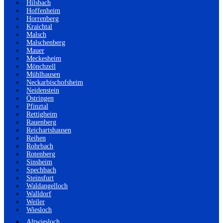
Hilsbach
Hoffenheim
Horrenberg
Kraichtal
Malsch
Malschenberg
Mauer
Meckesheim
Mönchzell
Mühlhausen
Neckarbischofsheim
Neidenstein
Östringen
Pfinztal
Rettigheim
Rauenberg
Reichartshausen
Reihen
Rohrbach
Rotenberg
Sinsheim
Spechbach
Steinsfurt
Waldangelloch
Walldorf
Weiler
Wiesloch
Altwiesloch