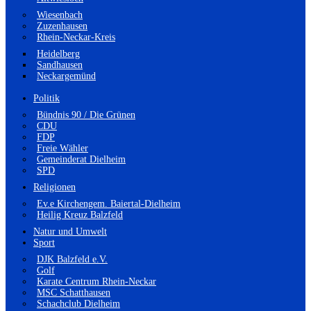
Wiesenbach
Zuzenhausen
Rhein-Neckar-Kreis
Heidelberg
Sandhausen
Neckargemünd
Politik
Bündnis 90 / Die Grünen
CDU
FDP
Freie Wähler
Gemeinderat Dielheim
SPD
Religionen
Ev.e Kirchengem. Baiertal-Dielheim
Heilig Kreuz Balzfeld
Natur und Umwelt
Sport
DJK Balzfeld e.V.
Golf
Karate Centrum Rhein-Neckar
MSC Schatthausen
Schachclub Dielheim