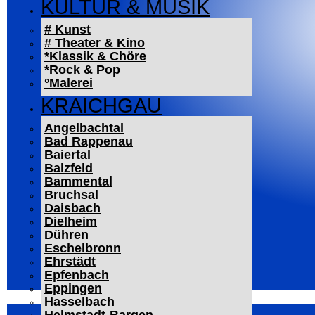
KULTUR & MUSIK
# Kunst
# Theater & Kino
*Klassik & Chöre
*Rock & Pop
°Malerei
KRAICHGAU
Angelbachtal
Bad Rappenau
Baiertal
Balzfeld
Bammental
Bruchsal
Daisbach
Dielheim
Dühren
Eschelbronn
Ehrstädt
Epfenbach
Eppingen
Hasselbach