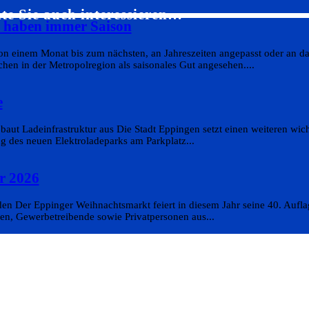
te Sie auch interessieren…
s haben immer Saison
on einem Monat bis zum nächsten, an Jahreszeiten angepasst oder an da
en in der Metropolregion als saisonales Gut angesehen....
e
aut Ladeinfrastruktur aus Die Stadt Eppingen setzt einen weiteren wicht
g des neuen Elektroladeparks am Parkplatz...
r 2026
n Der Eppinger Weihnachtsmarkt feiert in diesem Jahr seine 40. Aufla
en, Gewerbetreibende sowie Privatpersonen aus...