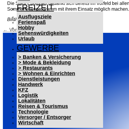
Die Stadt Eppingen bedankt sich bereits im Vorfeld bei allen
FREIZEIT
Sommerferienprogramm mit ihrem Einsatz möglich machen.
Ausflugsziele
Bild/QR-Code: Stadt Eppingen
Ferienspaß
Hobby
←
Vorheriger Beitrag
Nächster Beitrag
→
Sehenswürdigkeiten
Urlaub
GEWERBE
> Banken & Versicherung
> Mode & Bekleidung
> Restaurants
> Wohnen & Einrichten
Dienstleistungen
Handwerk
KFZ
Logistik
Lokalitäten
Reisen & Tourismus
Technologie
Versorger / Entsorger
Wirtschaft