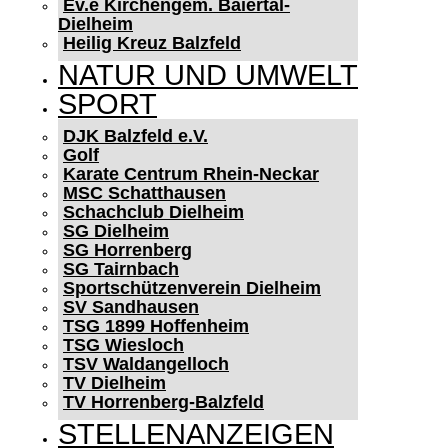
Ev.e Kirchengem. Baiertal-
Dielheim
Heilig Kreuz Balzfeld
NATUR UND UMWELT
SPORT
DJK Balzfeld e.V.
Golf
Karate Centrum Rhein-Neckar
MSC Schatthausen
Schachclub Dielheim
SG Dielheim
SG Horrenberg
SG Tairnbach
Sportschützenverein Dielheim
SV Sandhausen
TSG 1899 Hoffenheim
TSG Wiesloch
TSV Waldangelloch
TV Dielheim
TV Horrenberg-Balzfeld
STELLENANZEIGEN