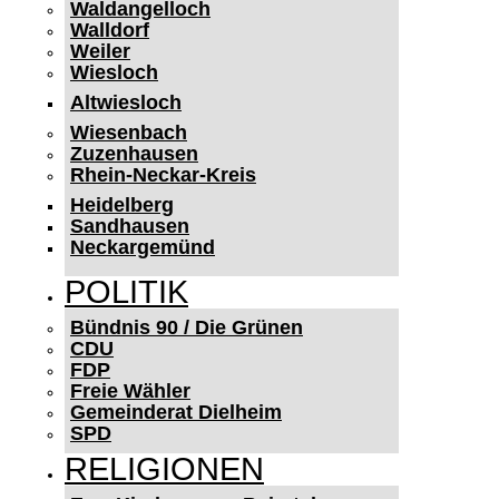
Waldangelloch
Walldorf
Weiler
Wiesloch
Altwiesloch
Wiesenbach
Zuzenhausen
Rhein-Neckar-Kreis
Heidelberg
Sandhausen
Neckargemünd
POLITIK
Bündnis 90 / Die Grünen
CDU
FDP
Freie Wähler
Gemeinderat Dielheim
SPD
RELIGIONEN