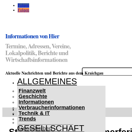
Folgen
Folgen
Informationen von Hier
Termine, Adressen, Vereine,
Lokalpolitik, Berichte und
Wirtschaftsinformationen
Suchen
Aktuelle Nachrichten und Berichte aus dem Kraichgau
nach:
ALLGEMEINES
Finanzwelt
Geschichte
Informationen
Verbraucherinformationen
WETTERWARNUNGEN
Technik & IT
WINTER IM KRAICHGAU
Trends
Lifehacks für vereiste
GESELLSCHAFT
Autoscheiben
Stadt Eppingen – Sommerfe