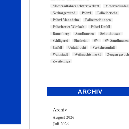
Motorradfahrer schwer verletzt
Motorradunfall
Neckargemünd
Polizei
Polizeibericht
Polizei Mannheim
Polizeimeldungen
Polizeirevier Wiesloch
Polizei Unfall
Rauenberg
Sandhausen
Schatthausen
Schlägerei
Sinsheim
SV
SV Sandhausen
Unfall
Unfallflucht
Verkehrsunfall
Waibstadt
Weihnachtsmarkt
Zeugen gesuch
Zweite Liga
ARCHIV
Archiv
August 2026
Juli 2026