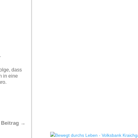
r
olge, dass
 in eine
ro.
 Beitrag
→