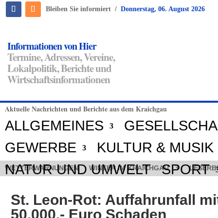
/
Bleiben Sie informiert
Donnerstag, 06. August 2026
Informationen von Hier
Termine, Adressen, Vereine,
Lokalpolitik, Berichte und
Wirtschaftsinformationen
Aktuelle Nachrichten und Berichte aus dem Kraichgau
ALLGEMEINES
GESELLSCHA
GEWERBE
KULTUR & MUSIK
NATUR UND UMWELT
SPORT
WETTERWARNUNGEN
WINTER IM KRAICHGAU
LESERB
St. Leon-Rot: Auffahrunfall mi
50.000.- Euro Schaden