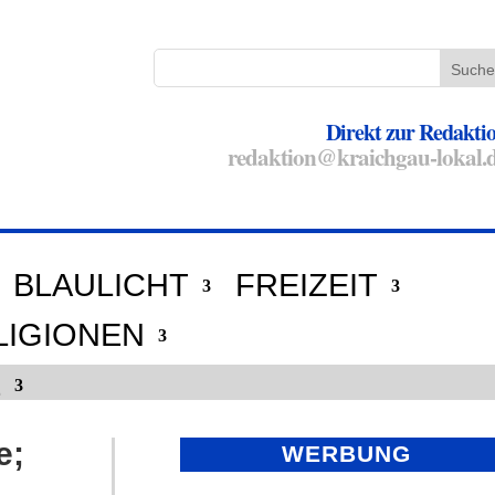
Direkt zur Redakti
redaktion@kraichgau-lokal.
BLAULICHT
FREIZEIT
LIGIONEN
E
e;
WERBUNG