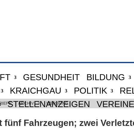
FT
GESUNDHEIT
BILDUNG
KRAICHGAU
POLITIK
RE
STELLENANZEIGEN
VEREIN
RIEFE
ARCHIV
WERBUNG
t fünf Fahrzeugen; zwei Verletzt