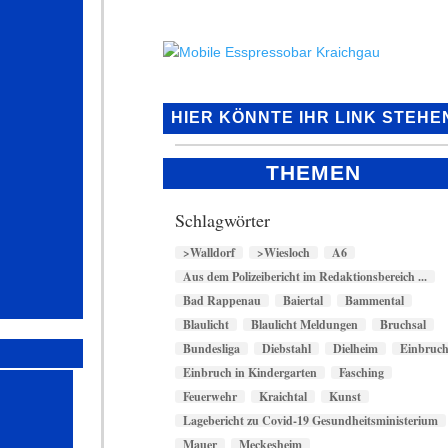
HIER KÖNNTE IHR LINK STEHE
THEMEN
Schlagwörter
>Walldorf
>Wiesloch
A6
Aus dem Polizeibericht im Redaktionsbereich ...
Bad Rappenau
Baiertal
Bammental
Blaulicht
Blaulicht Meldungen
Bruchsal
Bundesliga
Diebstahl
Dielheim
Einbruc
Einbruch in Kindergarten
Fasching
Feuerwehr
Kraichtal
Kunst
Lagebericht zu Covid-19 Gesundheitsministerium
Mauer
Meckesheim