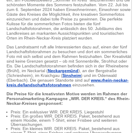
ein, am Fotowettbewerb „Sommer im Kreis“ teilzunehmen und die
schönsten Momente des Sommers festzuhalten. Vom 22. Juli bis
zum 6. September 2024 haben Einwohnerinnen, Einwohner sowie
Gäste des Kreises die Möglichkeit, ihre kreativen Sommerfotos
einzureichen und dabei tolle Preise zu gewinnen. Die perfekte
Kulisse für die sommerlichen Fotos bieten die fünf
Landschaftsfotorahmen, die anlässlich des 50. Jubiläums des
Landkreises an markanten Aussichtspunkten und touristischen
Orten im Rhein-Neckar-Kreis platziert wurden.
Das Landratsamt ruft alle Interessierten dazu auf, einen der fünf
Landschaftsfotorahmen zu besuchen und dort ein sommerliches
Foto mit sich selbst und dem Rahmen festzuhalten. Der Kreativität
sind keine Grenzen gesetzt – ob mit Sonnenbrille, Strohhut oder
Eis. Die Landschaftsfotorahmen befinden sich in der Rheinebene
(Brühl), im Neckartal (
Neckargemünd
), an der Bergstraße
(Schriesheim), im Kraichgau (
Sinsheim
) und im Odenwald
(Eberbach). Die genauen Standorte sind auf
www.rhein-neckar-
kreis.de/landschaftsfotorahmen
einzusehen.
Die Preise für die kreativsten Motive werden im Rahmen der
Personalmarketing-Kampagne „WIR. DER KREIS.“ des Rhein-
Neckar-Kreises gesponsert:
Preis: Ein exklusiver WIR. DER KREIS. Liegestuhl
Preis: Ein großes WIR. DER KREIS. Paket, bestehend aus
einem Hoodie, einem T-Shirt, einer Frisbee und weiteren
Überraschungen.
Preis: Ein kleines WIR. DER KREIS. Paket, bestehend aus
einem T-Shirt, einer Frisbee und weiteren Überraschungen.