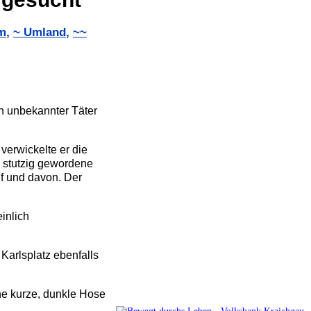
m
,
~ Umland
,
~~
ch unbekannter Täter
verwickelte er die
ie stutzig gewordene
uf und davon. Der
inlich
Karlsplatz ebenfalls
ine kurze, dunkle Hose