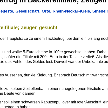
eueste
,
Gesellschaft
,
Orte
,
Rhein-Neckar-Kreis
,
Sinshei
eifiliale; Zeugen gesucht
in der Hauptstraße zu einem Trickbetrug, bei dem ein bislang no
tz und wollte 5-Euroscheine in 100er gewechselt haben. Dabei 
g später die Filiale mit 200.- Euro in der Tasche verließ. Als d
e sie das Fehlen des Geldes fest. Derweil war der Unbekannte a
hes Aussehen, dunkle Kleidung. Er sprach Deutsch mit wahrsche
e zur selben Zeit offenbar in einer nahegelegenen Eisdiele am 
ohne Beute von dannen.
er soll einen schwarzen Kapuzenpullover mit roter Aufschrift, e
ze getragen haben.