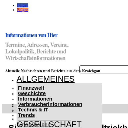
Folgen
Folgen
Informationen von Hier
Termine, Adressen, Vereine,
Lokalpolitik, Berichte und
Wirtschaftsinformationen
Suchen
Aktuelle Nachrichten und Berichte aus dem Kraichgau
nach:
ALLGEMEINES
Finanzwelt
Geschichte
Informationen
Verbraucherinformationen
WETTERWARNUNGEN
Technik & IT
WINTER IM KRAICHGAU
Trends
Lifehacks für vereiste
GESELLSCHAFT
Autoscheiben
Sinsheim: Geldwechseltrickbe