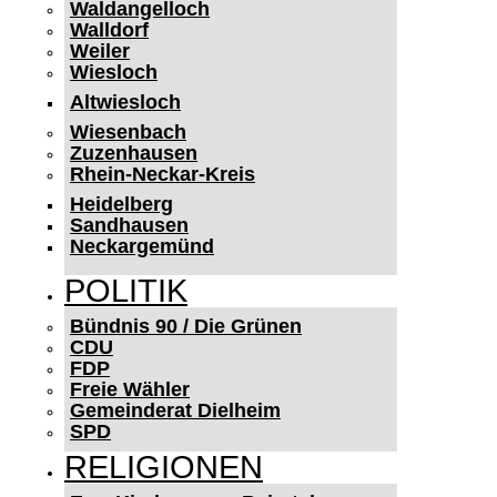
Waldangelloch
Walldorf
Weiler
Wiesloch
Altwiesloch
Wiesenbach
Zuzenhausen
Rhein-Neckar-Kreis
Heidelberg
Sandhausen
Neckargemünd
POLITIK
Bündnis 90 / Die Grünen
CDU
FDP
Freie Wähler
Gemeinderat Dielheim
SPD
RELIGIONEN