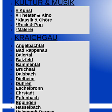
KULTUR & MUSIK
# Kunst
# Theater & Kino
*Klassik & Chöre
*Rock & Pop
°Malerei
KRAICHGAU
Angelbachtal
Bad Rappenau
Baiertal
Balzfeld
Bammental
Bruchsal
Daisbach
Dielheim
Dühren
Eschelbronn
Ehrstädt
Epfenbach
Eppingen
Hasselbach