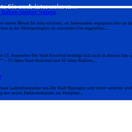
te Sie auch interessieren…
s haben immer Saison
on einem Monat bis zum nächsten, an Jahreszeiten angepasst oder an da
en in der Metropolregion als saisonales Gut angesehen....
 13. September Die Stadt Kraichtal beteiligt sich auch in diesem Jahr
 55 Jahre Stadt Kraichtal und 50 Jahre Rathaus...
e
aut Ladeinfrastruktur aus Die Stadt Eppingen setzt einen weiteren wicht
g des neuen Elektroladeparks am Parkplatz...