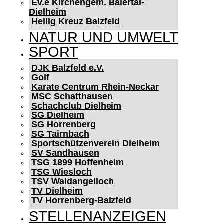
Ev.e Kirchengem. Baiertal-
Dielheim
Heilig Kreuz Balzfeld
NATUR UND UMWELT
SPORT
DJK Balzfeld e.V.
Golf
Karate Centrum Rhein-Neckar
MSC Schatthausen
Schachclub Dielheim
SG Dielheim
SG Horrenberg
SG Tairnbach
Sportschützenverein Dielheim
SV Sandhausen
TSG 1899 Hoffenheim
TSG Wiesloch
TSV Waldangelloch
TV Dielheim
TV Horrenberg-Balzfeld
STELLENANZEIGEN