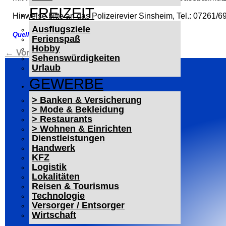
FREIZEIT
Hinweise bitte an das Polizeirevier Sinsheim, Tel.: 07261/6
Ausflugsziele
Quelle: Polizeipräsidium Mannheim
Ferienspaß
Hobby
←
Vorheriger Beitrag
Nächster Beitrag
→
Sehenswürdigkeiten
Urlaub
GEWERBE
> Banken & Versicherung
> Mode & Bekleidung
> Restaurants
> Wohnen & Einrichten
Dienstleistungen
Handwerk
KFZ
Logistik
Lokalitäten
Reisen & Tourismus
Technologie
Versorger / Entsorger
Wirtschaft