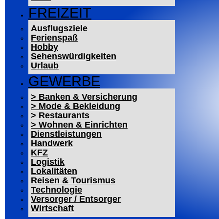
FREIZEIT
Ausflugsziele
Ferienspaß
Hobby
Sehenswürdigkeiten
Urlaub
GEWERBE
> Banken & Versicherung
> Mode & Bekleidung
> Restaurants
> Wohnen & Einrichten
Dienstleistungen
Handwerk
KFZ
Logistik
Lokalitäten
Reisen & Tourismus
Technologie
Versorger / Entsorger
Wirtschaft