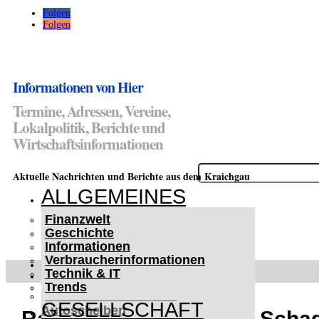
Folgen
Folgen
Informationen von Hier
Termine, Adressen, Vereine,
Lokalpolitik, Berichte und
Wirtschaftsinformationen
Suchen
Aktuelle Nachrichten und Berichte aus dem Kraichgau
nach:
ALLGEMEINES
Finanzwelt
Geschichte
Informationen
Verbraucherinformationen
WETTERWARNUNGEN
Technik & IT
WINTER IM KRAICHGAU
Trends
Lifehacks für vereiste
GESELLSCHAFT
Autoscheiben
Rauenberg: 7.000 Euro Schade