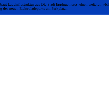
aut Ladeinfrastruktur aus Die Stadt Eppingen setzt einen weiteren wicht
g des neuen Elektroladeparks am Parkplatz...