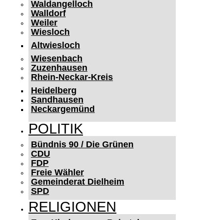
Waldangelloch
Walldorf
Weiler
Wiesloch
Altwiesloch
Wiesenbach
Zuzenhausen
Rhein-Neckar-Kreis
Heidelberg
Sandhausen
Neckargemünd
POLITIK
Bündnis 90 / Die Grünen
CDU
FDP
Freie Wähler
Gemeinderat Dielheim
SPD
RELIGIONEN