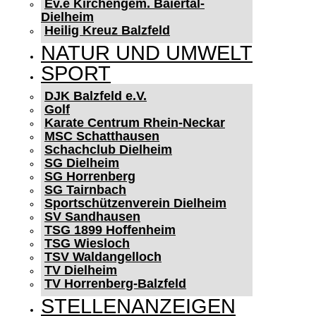
Ev.e Kirchengem. Baiertal-
Dielheim
Heilig Kreuz Balzfeld
NATUR UND UMWELT
SPORT
DJK Balzfeld e.V.
Golf
Karate Centrum Rhein-Neckar
MSC Schatthausen
Schachclub Dielheim
SG Dielheim
SG Horrenberg
SG Tairnbach
Sportschützenverein Dielheim
SV Sandhausen
TSG 1899 Hoffenheim
TSG Wiesloch
TSV Waldangelloch
TV Dielheim
TV Horrenberg-Balzfeld
STELLENANZEIGEN