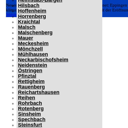
Helmstadt-Bargen
Hilsbach
Neuer Elektroladepark in der Heilbronner Straße eröffnet: Eppingen b
klimafreundliche und zukunftsfähige Mobilität um. Mit der Eröffnun
Hoffenheim
Weiterlesen
Horrenberg
Kraichtal
Malsch
Malschenberg
Mauer
Meckesheim
Mönchzell
Mühlhausen
Neckarbischofsheim
Neidenstein
Östringen
Pfinztal
Rettigheim
Rauenberg
Reichartshausen
Reihen
Rohrbach
Rotenberg
Sinsheim
Spechbach
Steinsfurt