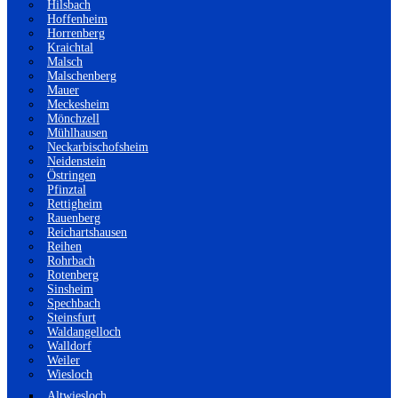
Hilsbach
Hoffenheim
Horrenberg
Kraichtal
Malsch
Malschenberg
Mauer
Meckesheim
Mönchzell
Mühlhausen
Neckarbischofsheim
Neidenstein
Östringen
Pfinztal
Rettigheim
Rauenberg
Reichartshausen
Reihen
Rohrbach
Rotenberg
Sinsheim
Spechbach
Steinsfurt
Waldangelloch
Walldorf
Weiler
Wiesloch
Altwiesloch