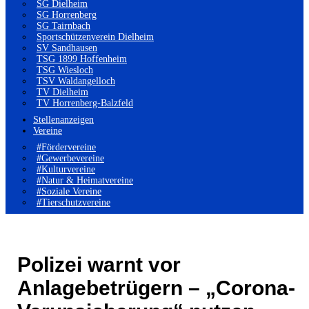
SG Dielheim
SG Horrenberg
SG Tairnbach
Sportschützenverein Dielheim
SV Sandhausen
TSG 1899 Hoffenheim
TSG Wiesloch
TSV Waldangelloch
TV Dielheim
TV Horrenberg-Balzfeld
Stellenanzeigen
Vereine
#Fördervereine
#Gewerbevereine
#Kulturvereine
#Natur & Heimatvereine
#Soziale Vereine
#Tierschutzvereine
Polizei warnt vor
Anlagebetrügern – „Corona-