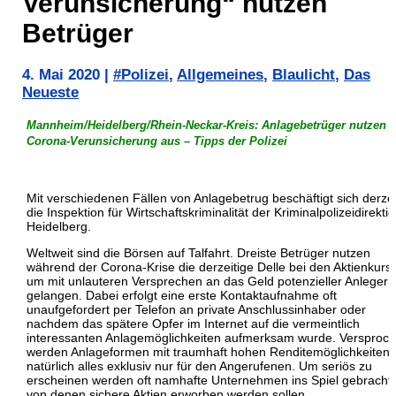
Verunsicherung“ nutzen
Betrüger
4. Mai 2020
|
#Polizei
,
Allgemeines
,
Blaulicht
,
Das
Neueste
Mannheim/Heidelberg/Rhein-Neckar-Kreis: Anlagebetrüger nutzen
Corona-Verunsicherung aus – Tipps der Polizei
Mit verschiedenen Fällen von Anlagebetrug beschäftigt sich derzei
die Inspektion für Wirtschaftskriminalität der Kriminalpolizeidirekti
Heidelberg.
Weltweit sind die Börsen auf Talfahrt. Dreiste Betrüger nutzen
während der Corona-Krise die derzeitige Delle bei den Aktienkurs
um mit unlauteren Versprechen an das Geld potenzieller Anleger 
gelangen. Dabei erfolgt eine erste Kontaktaufnahme oft
unaufgefordert per Telefon an private Anschlussinhaber oder
nachdem das spätere Opfer im Internet auf die vermeintlich
interessanten Anlagemöglichkeiten aufmerksam wurde. Versproc
werden Anlageformen mit traumhaft hohen Renditemöglichkeiten,
natürlich alles exklusiv nur für den Angerufenen. Um seriös zu
erscheinen werden oft namhafte Unternehmen ins Spiel gebracht,
von denen sichere Aktien erworben werden sollen.