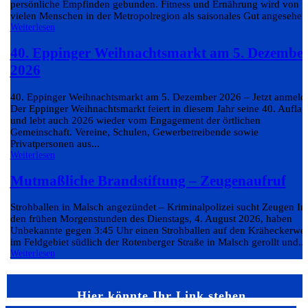
persönliche Empfinden gebunden. Fitness und Ernährung wird von
vielen Menschen in der Metropolregion als saisonales Gut angesehen.
Weiterlesen
40. Eppinger Weihnachtsmarkt am 5. Dezembe
2026
40. Eppinger Weihnachtsmarkt am 5. Dezember 2026 – Jetzt anmeld
Der Eppinger Weihnachtsmarkt feiert in diesem Jahr seine 40. Auflag
und lebt auch 2026 wieder vom Engagement der örtlichen
Gemeinschaft. Vereine, Schulen, Gewerbetreibende sowie
Privatpersonen aus...
Weiterlesen
Mutmaßliche Brandstiftung – Zeugenaufruf
Strohballen in Malsch angezündet – Kriminalpolizei sucht Zeugen In
den frühen Morgenstunden des Dienstags, 4. August 2026, haben
Unbekannte gegen 3:45 Uhr einen Strohballen auf den Kräheckerwe
im Feldgebiet südlich der Rotenberger Straße in Malsch gerollt und...
Weiterlesen
Hier könnte Ihr Link stehen