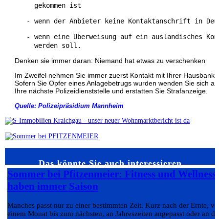
     gekommen ist 
   - wenn der Anbieter keine Kontaktanschrift in Deu
   - wenn eine Überweisung auf ein ausländisches Kont
     werden soll. 
Denken sie immer daran: Niemand hat etwas zu verschenken
Im Zweifel nehmen Sie immer zuerst Kontakt mit Ihrer Hausbank a
Sofern Sie Opfer eines Anlagebetrugs wurden wenden Sie sich an
Ihre nächste Polizeidienststelle und erstatten Sie Strafanzeige.
Quelle: Polizeipräsidium Mannheim
Das könnte Sie auch interessieren…
Sommer bei Pfitzenmeier: Fitness und Wellness
haben immer Saison
Manches passt nur zu einer bestimmten Zeit. Kurz nach der Ernte, v
einem Monat bis zum nächsten, an Jahreszeiten angepasst oder an da