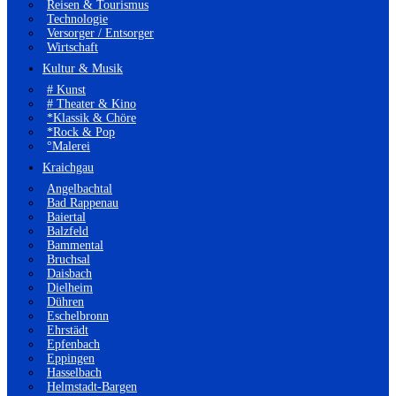
Reisen & Tourismus
Technologie
Versorger / Entsorger
Wirtschaft
Kultur & Musik
# Kunst
# Theater & Kino
*Klassik & Chöre
*Rock & Pop
°Malerei
Kraichgau
Angelbachtal
Bad Rappenau
Baiertal
Balzfeld
Bammental
Bruchsal
Daisbach
Dielheim
Dühren
Eschelbronn
Ehrstädt
Epfenbach
Eppingen
Hasselbach
Helmstadt-Bargen