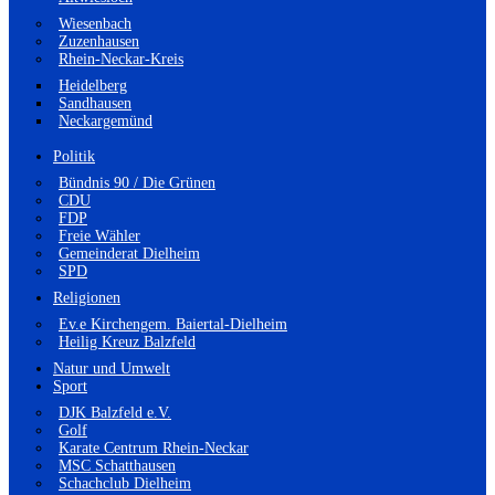
Wiesenbach
Zuzenhausen
Rhein-Neckar-Kreis
Heidelberg
Sandhausen
Neckargemünd
Politik
Bündnis 90 / Die Grünen
CDU
FDP
Freie Wähler
Gemeinderat Dielheim
SPD
Religionen
Ev.e Kirchengem. Baiertal-Dielheim
Heilig Kreuz Balzfeld
Natur und Umwelt
Sport
DJK Balzfeld e.V.
Golf
Karate Centrum Rhein-Neckar
MSC Schatthausen
Schachclub Dielheim