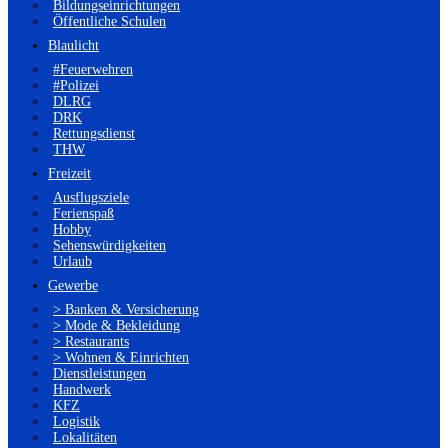
Bildungseinrichtungen
Öffentliche Schulen
Blaulicht
#Feuerwehren
#Polizei
DLRG
DRK
Rettungsdienst
THW
Freizeit
Ausflugsziele
Ferienspaß
Hobby
Sehenswürdigkeiten
Urlaub
Gewerbe
> Banken & Versicherung
> Mode & Bekleidung
> Restaurants
> Wohnen & Einrichten
Dienstleistungen
Handwerk
KFZ
Logistik
Lokalitäten