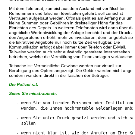
Mit dem Telefonat, zumeist aus dem Ausland mit verfälschten
Rufnummern und falschen Identitäten geführt, soll zunächst
Vertrauen aufgebaut werden. Oftmals geht es am Anfang nur um
kleine Summen oder Gebühren in dreistelliger Höhe für das
Einrichten des Depots. In weiteren Telefonaten wird dann über die
angebliche Wertentwicklung der Anlage berichtet und der Druck a
den Angerufenen erhöht, mehr zu investieren, denn angeblich sei
die lukrativen Angebote nur noch kurze Zeit verfügbar. Die
Kommunikation erfolgt dabei immer über Telefon oder E-Mail.
Teilweise werden auch sehr aufwändig gestaltete Internetseiten
betrieben, welche die Vermittlung von Finanzanlagen vortäuschen
Tatsache ist: Vermeintliche Gewinne werden nur virtuell zur
Beruhigung des Opfers angezeigt. Die Gelder werden nicht angele
sondern wandern direkt in die Taschen der Betrüger.
Die Polizei rät:
Seien Sie misstrauisch,
   - wenn Sie von fremden Personen oder Institutionen
     werden, die Ihnen hochrentable Geldanlagen anbi
   - wenn Sie unter Druck gesetzt werden und sich sch
     sollen 
   - wenn nicht klar ist, wie der Anrufer an Ihre Kon