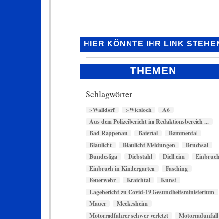
HIER KÖNNTE IHR LINK STEHE
THEMEN
Schlagwörter
>Walldorf
>Wiesloch
A6
Aus dem Polizeibericht im Redaktionsbereich ...
Bad Rappenau
Baiertal
Bammental
Blaulicht
Blaulicht Meldungen
Bruchsal
Bundesliga
Diebstahl
Dielheim
Einbruc
Einbruch in Kindergarten
Fasching
Feuerwehr
Kraichtal
Kunst
Lagebericht zu Covid-19 Gesundheitsministerium
Mauer
Meckesheim
Motorradfahrer schwer verletzt
Motorradunfall