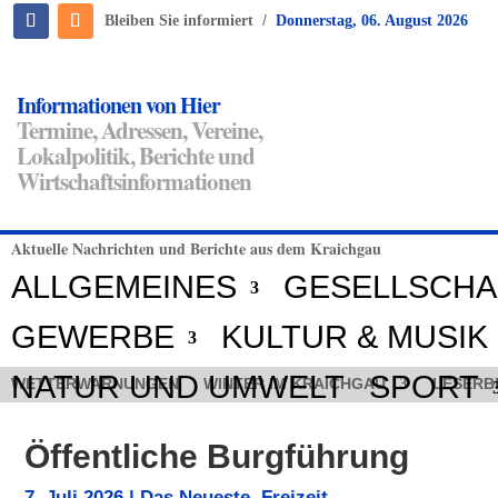
/
Bleiben Sie informiert
Donnerstag, 06. August 2026
Informationen von Hier
Termine, Adressen, Vereine,
Lokalpolitik, Berichte und
Wirtschaftsinformationen
Aktuelle Nachrichten und Berichte aus dem Kraichgau
ALLGEMEINES
GESELLSCHA
GEWERBE
KULTUR & MUSIK
NATUR UND UMWELT
SPORT
WETTERWARNUNGEN
WINTER IM KRAICHGAU
LESERB
Öffentliche Burgführung
7. Juli 2026
|
Das Neueste
,
Freizeit