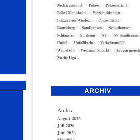
Neckargemünd
Polizei
Polizeibericht
Polizei Mannheim
Polizeimeldungen
Polizeirevier Wiesloch
Polizei Unfall
Rauenberg
Sandhausen
Schatthausen
Schlägerei
Sinsheim
SV
SV Sandhausen
Unfall
Unfallflucht
Verkehrsunfall
Waibstadt
Weihnachtsmarkt
Zeugen gesuch
Zweite Liga
ARCHIV
Archiv
August 2026
Juli 2026
Juni 2026
Mai 2026