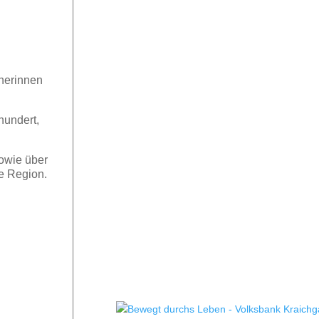
cherinnen
hundert,
owie über
e Region.