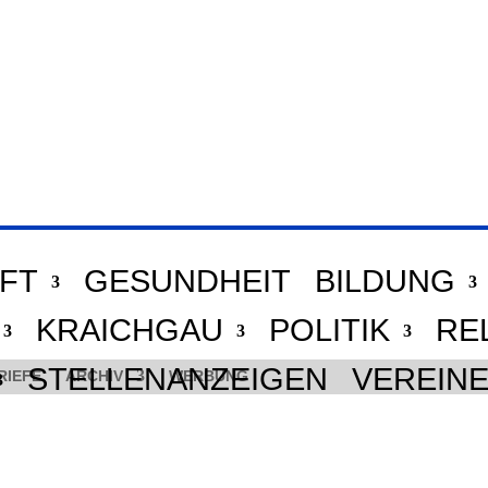
FT
GESUNDHEIT
BILDUNG
KRAICHGAU
POLITIK
RE
STELLENANZEIGEN
VEREIN
RIEFE
ARCHIV
WERBUNG