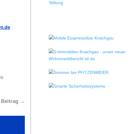
m.de
es
 Beitrag
→