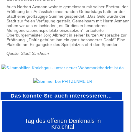
Auch Norbert Axmann wohnte gemeinsam mit seiner Ehefrau der
Eröffnung bei. Anlässlich eines runden Geburtstags hatte er der
Stadt eine großzügige Summe gespendet. „Das Geld wurde der
Stadt zur freien Verfügung gestellt. Gemeinsam mit Herrn Axmann
haben wir uns entschieden, es für diesen besonderen
Mehrgenerationenspielplatz einzusetzen“, erläuterte
Oberbürgermeister Jörg Albrecht in seiner kurzen Ansprache zur
Eröffnung. „Dafür gebührt ihm ein ganz besonderer Dank!“ Eine
Plakette am Eingangstor des Spielplatzes ehrt den Spender.
Quelle: Stadt Sinsheim
Das könnte Sie auch interessieren…
Tag des offenen Denkmals in
Kraichtal