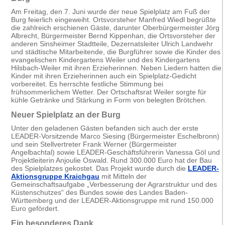
Am Freitag, den 7. Juni wurde der neue Spielplatz am Fuß der
Burg feierlich eingeweiht. Ortsvorsteher Manfred Wiedl begrüßte
die zahlreich erschienen Gäste, darunter Oberbürgermeister Jörg
Albrecht, Bürgermeister Bernd Kippenhan, die Ortsvorsteher der
anderen Sinsheimer Stadtteile, Dezernatsleiter Ulrich Landwehr
und städtische Mitarbeitende, die Burgführer sowie die Kinder des
evangelischen Kindergartens Weiler und des Kindergartens
Hilsbach-Weiler mit ihren Erzieherinnen. Neben Liedern hatten die
Kinder mit ihren Erzieherinnen auch ein Spielplatz-Gedicht
vorbereitet. Es herrschte festliche Stimmung bei
frühsommerlichem Wetter. Der Ortschaftsrat Weiler sorgte für
kühle Getränke und Stärkung in Form von belegten Brötchen.
Neuer Spielplatz an der Burg
Unter den geladenen Gästen befanden sich auch der erste
LEADER-Vorsitzende Marco Siesing (Bürgermeister Eschelbronn)
und sein Stellvertreter Frank Werner (Bürgermeister
Angelbachtal) sowie LEADER-Geschäftsführerin Vanessa Göl und
Projektleiterin Anjoulie Oswald. Rund 300.000 Euro hat der Bau
des Spielplatzes gekostet. Das Projekt wurde durch die
LEADER-
Aktionsgruppe Kraichgau
mit Mitteln der
Gemeinschaftsaufgabe „Verbesserung der Agrarstruktur und des
Küstenschutzes“ des Bundes sowie des Landes Baden-
Württemberg und der LEADER-Aktionsgruppe mit rund 150.000
Euro gefördert.
Ein besonderes Dank