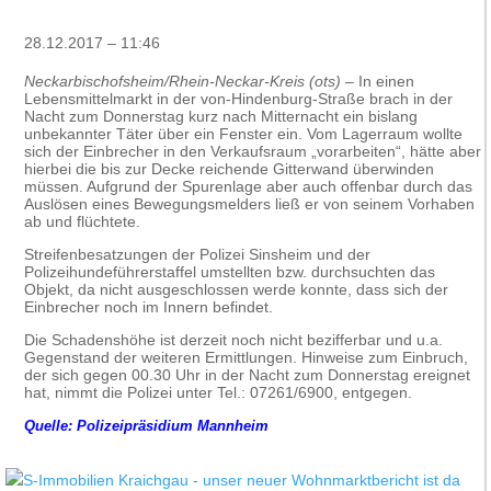
28.12.2017 – 11:46
Neckarbischofsheim/Rhein-Neckar-Kreis (ots)
– In einen
Lebensmittelmarkt in der von-Hindenburg-Straße brach in der
Nacht zum Donnerstag kurz nach Mitternacht ein bislang
unbekannter Täter über ein Fenster ein. Vom Lagerraum wollte
sich der Einbrecher in den Verkaufsraum „vorarbeiten“, hätte aber
hierbei die bis zur Decke reichende Gitterwand überwinden
müssen. Aufgrund der Spurenlage aber auch offenbar durch das
Auslösen eines Bewegungsmelders ließ er von seinem Vorhaben
ab und flüchtete.
Streifenbesatzungen der Polizei Sinsheim und der
Polizeihundeführerstaffel umstellten bzw. durchsuchten das
Objekt, da nicht ausgeschlossen werde konnte, dass sich der
Einbrecher noch im Innern befindet.
Die Schadenshöhe ist derzeit noch nicht bezifferbar und u.a.
Gegenstand der weiteren Ermittlungen. Hinweise zum Einbruch,
der sich gegen 00.30 Uhr in der Nacht zum Donnerstag ereignet
hat, nimmt die Polizei unter Tel.: 07261/6900, entgegen.
Quelle: Polizeipräsidium Mannheim